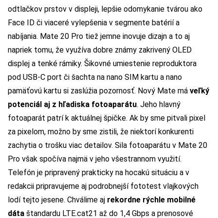
odtlačkov prstov v displeji, lepšie odomykanie tvárou ako
Face ID či viaceré vylepšenia v segmente batérií a
nabíjania. Mate 20 Pro tiež jemne inovuje dizajn a to aj
napriek tomu, že využíva dobre známy zakrivený OLED
displej a tenké rámiky. Šikovné umiestenie reproduktora
pod USB-C port či šachta na nano SIM kartu a nano
pamäťovú kartu si zaslúžia pozornosť. Nový Mate má
veľký
potenciál aj z hľadiska fotoaparátu
. Jeho hlavný
fotoaparát patrí k aktuálnej špičke. Ak by sme pitvali pixel
za pixelom, možno by sme zistili, že niektorí konkurenti
zachytia o trošku viac detailov. Sila fotoaparátu v Mate 20
Pro však spočíva najmä v jeho všestrannom využití.
Telefón je pripravený prakticky na hocakú situáciu a v
redakcii pripravujeme aj podrobnejší fototest vlajkových
lodí tejto jesene. Chválime aj
rekordne rýchle mobilné
dáta
štandardu LTE.cat21 až do 1,4 Gbps a prenosové