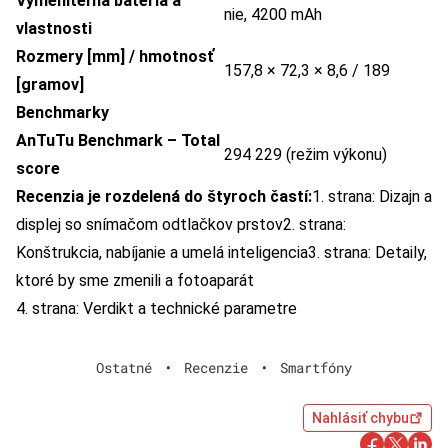
Vymeniteľná batéria a
nie, 4200 mAh
vlastnosti
Rozmery [mm] / hmotnosť
157,8 × 72,3 × 8,6 / 189
[gramov]
Benchmarky
AnTuTu Benchmark – Total
294 229 (režim výkonu)
score
Recenzia je rozdelená do štyroch častí:
1. strana: Dizajn a
displej so snímačom odtlačkov prstov
2. strana:
Konštrukcia, nabíjanie a umelá inteligencia
3. strana: Detaily,
ktoré by sme zmenili a fotoaparát
4. strana: Verdikt a technické parametre
Ostatné
•
Recenzie
•
Smartfóny
Nahlásiť chybu