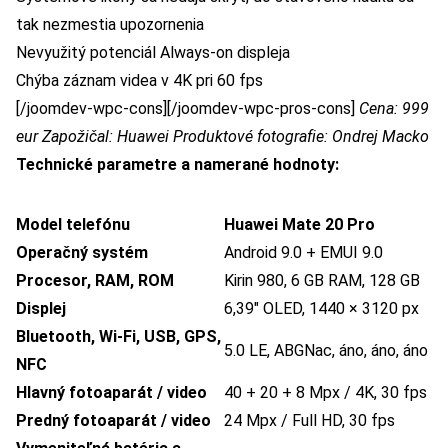
tak nezmestia upozornenia
Nevyužitý potenciál Always-on displeja
Chýba záznam videa v 4K pri 60 fps
[/joomdev-wpc-cons][/joomdev-wpc-pros-cons]
Cena: 999
eur
Zapožičal: Huawei
Produktové fotografie: Ondrej Macko
Technické parametre a namerané hodnoty:
Model telefónu
Huawei Mate 20 Pro
Operačný systém
Android 9.0 + EMUI 9.0
Procesor, RAM, ROM
Kirin 980, 6 GB RAM, 128 GB
Displej
6,39″ OLED, 1440 × 3120 px
Bluetooth, Wi-Fi, USB, GPS,
5.0 LE, ABGNac, áno, áno, áno
NFC
Hlavný fotoaparát / video
40 + 20 + 8 Mpx / 4K, 30 fps
Predný fotoaparát / video
24 Mpx / Full HD, 30 fps