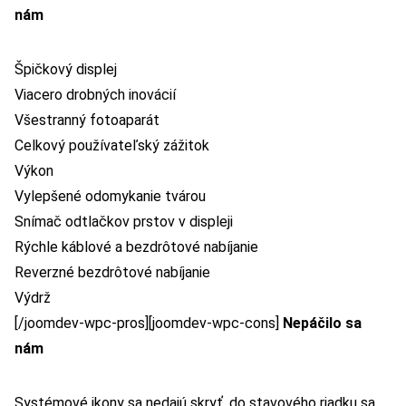
nám
Špičkový displej
Viacero drobných inovácií
Všestranný fotoaparát
Celkový používateľský zážitok
Výkon
Vylepšené odomykanie tvárou
Snímač odtlačkov prstov v displeji
Rýchle káblové a bezdrôtové nabíjanie
Reverzné bezdrôtové nabíjanie
Výdrž
[/joomdev-wpc-pros][joomdev-wpc-cons]
Nepáčilo sa
nám
Systémové ikony sa nedajú skryť, do stavového riadku sa