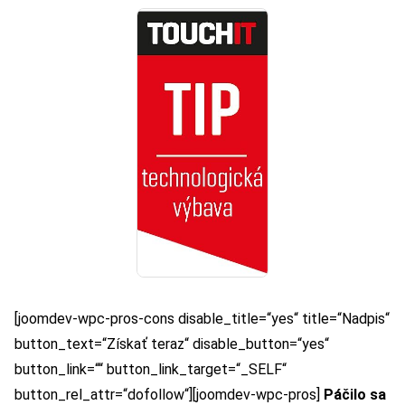
[joomdev-wpc-pros-cons disable_title=“yes“ title=“Nadpis“
button_text=“Získať teraz“ disable_button=“yes“
button_link=““ button_link_target=“_SELF“
button_rel_attr=“dofollow“][joomdev-wpc-pros]
Páčilo sa