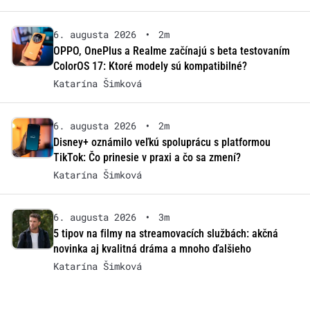
6. augusta 2026
•
2m
OPPO, OnePlus a Realme začínajú s beta testovaním
ColorOS 17: Ktoré modely sú kompatibilné?
Katarína Šimková
6. augusta 2026
•
2m
Disney+ oznámilo veľkú spoluprácu s platformou
TikTok: Čo prinesie v praxi a čo sa zmení?
Katarína Šimková
6. augusta 2026
•
3m
5 tipov na filmy na streamovacích službách: akčná
novinka aj kvalitná dráma a mnoho ďalšieho
Katarína Šimková