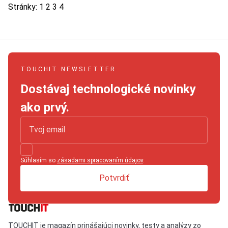
Stránky:
1
2
3
4
TOUCHIT NEWSLETTER
Dostávaj technologické novinky
ako prvý.
Súhlasím so
zásadami spracovaním údajov
.
Potvrdiť
TOUCHIT je magazín prinášajúci novinky, testy a analýzy zo