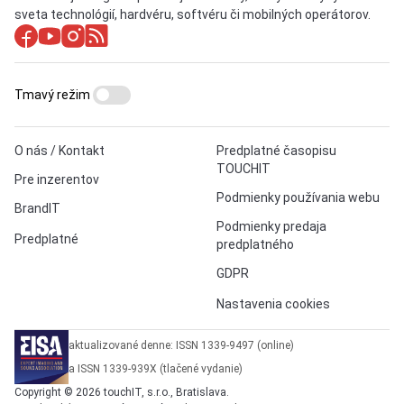
sveta technológií, hardvéru, softvéru či mobilných operátorov.
Tmavý režim
O nás / Kontakt
Predplatné časopisu
TOUCHIT
Pre inzerentov
Podmienky používania webu
BrandIT
Podmienky predaja
Predplatné
predplatného
GDPR
Nastavenia cookies
aktualizované denne: ISSN 1339-9497 (online)
a ISSN 1339-939X (tlačené vydanie)
Copyright © 2026 touchIT, s.r.o., Bratislava.