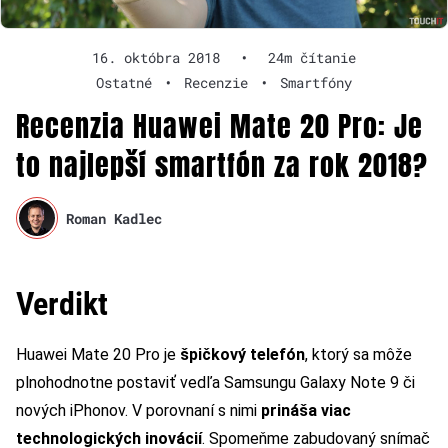
16. októbra 2018
•
24m čítanie
Ostatné
•
Recenzie
•
Smartfóny
Recenzia Huawei Mate 20 Pro: Je
to najlepší smartfón za rok 2018?
Roman Kadlec
Verdikt
Huawei Mate 20 Pro je
špičkový telefón
, ktorý sa môže
plnohodnotne postaviť vedľa Samsungu Galaxy Note 9 či
nových iPhonov. V porovnaní s nimi
prináša viac
technologických inovácií
. Spomeňme zabudovaný snímač