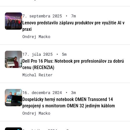
7. septembra 2025
•
7m
Lenovo predstavilo záplavu produktov pre využitie AI v
praxi
Ondrej Macko
17. júla 2025
•
5m
Dell Pro 16 Plus: Notebook pre profesionálov za dobrú
cenu (RECENZIA)
Michal Reiter
16. decembra 2024
•
3m
Dospelácky herný notebook OMEN Transcend 14
prepojený s monitorom OMEN 32 jediným káblom
Ondrej Macko