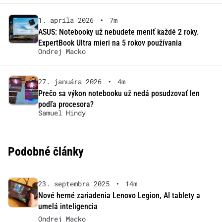
1. apríla 2026
•
7m
ASUS: Notebooky už nebudete meniť každé 2 roky.
ExpertBook Ultra mieri na 5 rokov používania
Ondrej Macko
27. januára 2026
•
4m
Prečo sa výkon notebooku už nedá posudzovať len
podľa procesora?
Samuel Hindy
Podobné články
23. septembra 2025
•
14m
Nové herné zariadenia Lenovo Legion, AI tablety a
umelá inteligencia
Ondrej Macko