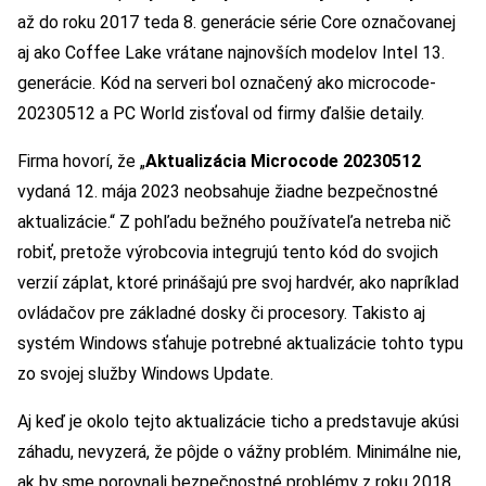
až do roku 2017 teda 8. generácie série Core označovanej
aj ako Coffee Lake vrátane najnovších modelov Intel 13.
generácie. Kód na serveri bol označený ako microcode-
20230512 a PC World zisťoval od firmy ďalšie detaily.
Firma hovorí, že „
Aktualizácia Microcode 20230512
vydaná 12. mája 2023 neobsahuje žiadne bezpečnostné
aktualizácie.“ Z pohľadu bežného používateľa netreba nič
robiť, pretože výrobcovia integrujú tento kód do svojich
verzií záplat, ktoré prinášajú pre svoj hardvér, ako napríklad
ovládačov pre základné dosky či procesory. Takisto aj
systém Windows sťahuje potrebné aktualizácie tohto typu
zo svojej služby Windows Update.
Aj keď je okolo tejto aktualizácie ticho a predstavuje akúsi
záhadu, nevyzerá, že pôjde o vážny problém. Minimálne nie,
ak by sme porovnali bezpečnostné problémy z roku 2018,