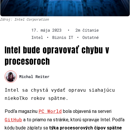
Zdroj: Intel Corporation
17. mája 2023
•
2m čítanie
Intel
•
Biznis IT
•
Ostatné
Intel bude opravovať chybu v
procesoroch
Michal Reiter
Intel sa chystá vydať opravu siahajúcu
niekoľko rokov spätn
e
.
PC World
Podľa magazínu
bola objavená na serveri
GitHub
a to priamo na stránke, ktorú spravuje Intel. Podľa
kódu bude záplaty sa
týka procesorových čipov spätne