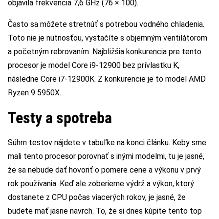
objavila frekvencia 7,6 GHz (76 × 100).
Často sa môžete stretnúť s potrebou vodného chladenia.
Toto nie je nutnosťou, vystačíte s objemným ventilátorom
a početným rebrovaním. Najbližšia konkurencia pre tento
procesor je model Core i9-12900 bez prívlastku K,
následne Core i7-12900K. Z konkurencie je to model AMD
Ryzen 9 5950X.
Testy a spotreba
Súhrn testov nájdete v tabuľke na konci článku. Keby sme
mali tento procesor porovnať s inými modelmi, tu je jasné,
že sa nebude dať hovoriť o pomere cene a výkonu v prvý
rok používania. Keď ale zoberieme výdrž a výkon, ktorý
dostanete z CPU počas viacerých rokov, je jasné, že
budete mať jasne navrch. To, že si dnes kúpite tento top