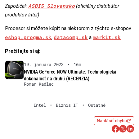
ASBIS Slovensko
Zapožičal:
(oficiálny distribútor
produktov Intel)
Procesor si môžete kúpiť na niektorom z týchto e-shopov
eshop.progma.sk
datacomp.sk
markit.sk
,
a
.
Prečítajte si aj:
19. januára 2023
•
16m
NVIDIA GeForce NOW Ultimate: Technologická
dokonalosť na druhú (RECENZIA)
Roman Kadlec
Intel
•
Biznis IT
•
Ostatné
Nahlásiť chybu