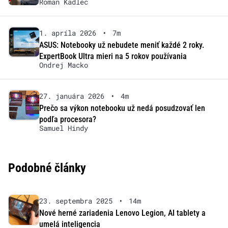
Roman Kadlec
1. apríla 2026
•
7m
ASUS: Notebooky už nebudete meniť každé 2 roky.
ExpertBook Ultra mieri na 5 rokov používania
Ondrej Macko
27. januára 2026
•
4m
Prečo sa výkon notebooku už nedá posudzovať len
podľa procesora?
Samuel Hindy
Podobné články
23. septembra 2025
•
14m
Nové herné zariadenia Lenovo Legion, AI tablety a
umelá inteligencia