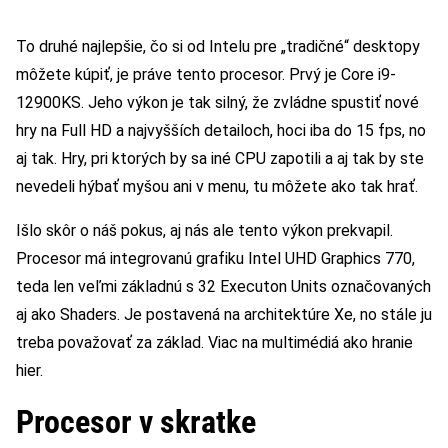
To druhé najlepšie, čo si od Intelu pre „tradičné“ desktopy
môžete kúpiť, je práve tento procesor. Prvý je Core i9-
12900KS. Jeho výkon je tak silný, že zvládne spustiť nové
hry na Full HD a najvyšších detailoch, hoci iba do 15 fps, no
aj tak. Hry, pri ktorých by sa iné CPU zapotili a aj tak by ste
nevedeli hýbať myšou ani v menu, tu môžete ako tak hrať.
Išlo skôr o náš pokus, aj nás ale tento výkon prekvapil.
Procesor má integrovanú grafiku Intel UHD Graphics 770,
teda len veľmi základnú s 32 Executon Units označovaných
aj ako Shaders. Je postavená na architektúre Xe, no stále ju
treba považovať za základ. Viac na multimédiá ako hranie
hier.
Procesor v skratke