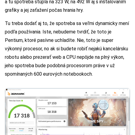
a tu spotreba stúpla na 323 W, na 492 W aj s inštalovaním
grafiky a jej zaťažení počas hrania hry.
Tu treba dodať aj to, že spotreba sa veľmi dynamicky mení
podľa používania. Iste, nebudeme tvrdiť, že toto je
Pentium, ktoré pasívne uchladíte. Nie, toto je super
výkonný procesor, no ak si budete robiť nejakú kancelársku
robotu alebo prezerať web a CPU nepôjde na plný výkon,
jeho spotreba bude podobná procesorom práve v už
spomínaných 600 eurových notebookoch.