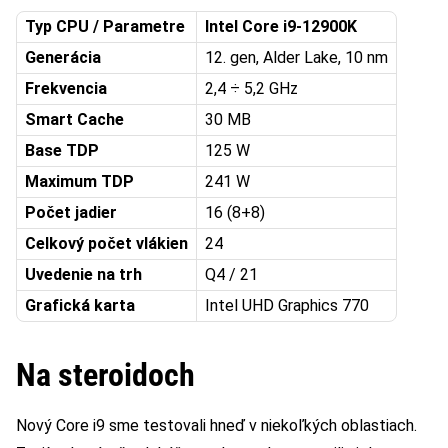
Typ CPU / Parametre
Intel Core i9-12900K
Generácia
12. gen, Alder Lake, 10 nm
Frekvencia
2,4 ÷ 5,2 GHz
Smart Cache
30 MB
Base TDP
125 W
Maximum TDP
241 W
Počet jadier
16 (8+8)
Celkový počet vlákien
24
Uvedenie na trh
Q4 / 21
Grafická karta
Intel UHD Graphics 770
Na steroidoch
Nový Core i9 sme testovali hneď v niekoľkých oblastiach.