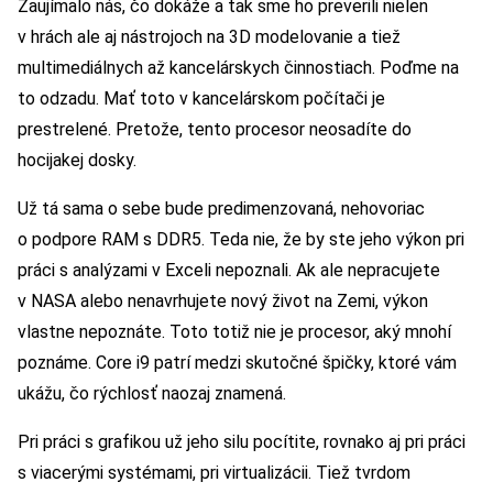
Zaujímalo nás, čo dokáže a tak sme ho preverili nielen
v hrách ale aj nástrojoch na 3D modelovanie a tiež
multimediálnych až kancelárskych činnostiach. Poďme na
to odzadu. Mať toto v kancelárskom počítači je
prestrelené. Pretože, tento procesor neosadíte do
hocijakej dosky.
Už tá sama o sebe bude predimenzovaná, nehovoriac
o podpore RAM s DDR5. Teda nie, že by ste jeho výkon pri
práci s analýzami v Exceli nepoznali. Ak ale nepracujete
v NASA alebo nenavrhujete nový život na Zemi, výkon
vlastne nepoznáte. Toto totiž nie je procesor, aký mnohí
poznáme. Core i9 patrí medzi skutočné špičky, ktoré vám
ukážu, čo rýchlosť naozaj znamená.
Pri práci s grafikou už jeho silu pocítite, rovnako aj pri práci
s viacerými systémami, pri virtualizácii. Tiež tvrdom