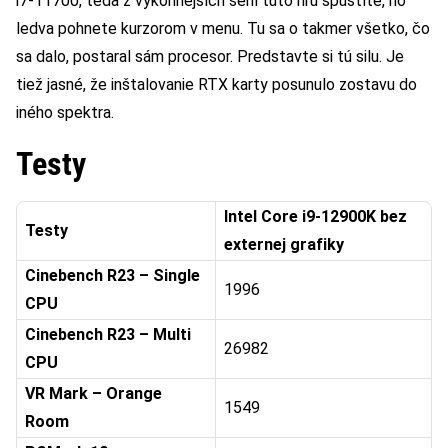
i7-11700, teda z výkonnejších sérií túto hru spustíte, no
ledva pohnete kurzorom v menu. Tu sa o takmer všetko, čo
sa dalo, postaral sám procesor. Predstavte si tú silu. Je
tiež jasné, že inštalovanie RTX karty posunulo zostavu do
iného spektra.
Testy
Intel Core i9-12900K bez
Testy
externej grafiky
Cinebench R23 – Single
1996
CPU
Cinebench R23 – Multi
26982
CPU
VR Mark – Orange
1549
Room