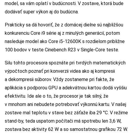
model, sa vám oplatí v budúcnosti. V zostave, ktorá bude
dodávať super výkon aj do budúcna.
Prakticky sa dá hovoriť, že z domácej dielne sú najbližšou
konkurenciu Core i9 série aj z minulých generácií, potom
nasleduje model ako Core i5-12600K s rozdielom približne
100 bodov v teste Cinebench R23 v Single-Core teste.
Silu tohto procesora spoznáte pri tvrdých matematických
výpočtoch poznať pri konverzii videa ako aj kompresii
a dekompresii súborov. Vždy zostaneme pri fakte, že
aplikácia s podporou GPU a adekvátnou kartou dodá vyššiu
efektivitu. Ide ale o to, že procesor je tak silný, že
v mnohom ani nebudete potrebovať výkonnú kartu. V našej
zostave mal teplotu v stave bez záťaže iba 29 °C. V režime
stand-by, teda uspatom počítači má spotrebu len 3,6 W,
zostava bez aktivity 62 W a so samostatnou grafikou 72 W.