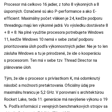
Procesor má celkovo 16 jadier, z toho 8 výkonných a 8
úsporných. Označené sú ako P-performance a ako E-
efficient. Maximálny počet vlákien je 24, keďže podporu
threadingu majú len výkonné jadrá. Vo výsledku dostávate 8
+ 8 + 8. Na plné využitie procesora potrebujete Windows
11, keďže Windows 10 nemá v sebe zatiaľ podporu
prioritizovania úloh podľa výkonnostných jadier. Nie je to len
zásluha Windows a tu je prirodzené, že ide o kooperáciu
s procesorom. Ten má v sebe tzv. Thread Director na
plánovanie úloh.
Tým, že ide o procesor s prívlastkom K, má odomknutý
násobič a možnosti pretaktovania. Oficiálny údaj pre
maximálnu hranicu je 5,2 GHz. V porovnaní s architektúrou
Rocket Lake, teda 11. generácie má navýšenie výkonu o 19
%. Podľa informácií z verejných benchmarkových strojov sa