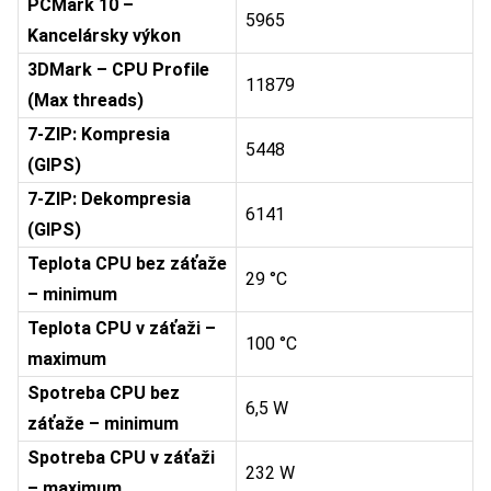
PCMark 10 –
5965
Kancelársky výkon
3DMark – CPU Profile
11879
(Max threads)
7-ZIP: Kompresia
5448
(GIPS)
7-ZIP: Dekompresia
6141
(GIPS)
Teplota CPU bez záťaže
29 °C
– minimum
Teplota CPU v záťaži –
100 °C
maximum
Spotreba CPU bez
6,5 W
záťaže – minimum
Spotreba CPU v záťaži
232 W
– maximum