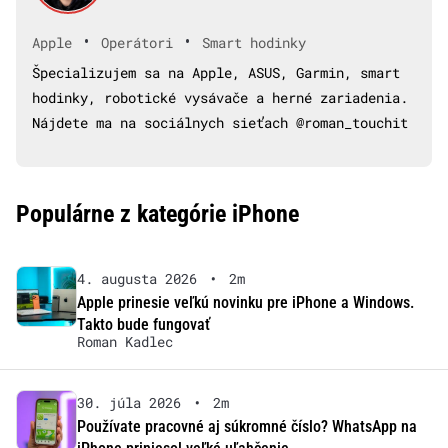
•
•
Apple
Operátori
Smart hodinky
Špecializujem sa na Apple, ASUS, Garmin, smart
hodinky, robotické vysávače a herné zariadenia.
Nájdete ma na sociálnych sieťach @roman_touchit
Populárne z kategórie iPhone
4. augusta 2026
•
2m
Apple prinesie veľkú novinku pre iPhone a Windows.
Takto bude fungovať
Roman Kadlec
30. júla 2026
•
2m
Používate pracovné aj súkromné číslo? WhatsApp na