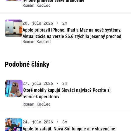
iPhone priniesol veľké uľahčenie
Roman Kadlec
28. júla 2026
•
2m
Apple pripravil iPhone, iPad a Mac na nové systémy.
Aktualizácie na verzie 26.6 zrýchlia jesenný prechod
Roman Kadlec
Podobné články
27. júla 2026
•
3m
Ktoré mobily kupujú Slováci najviac? Pozrite si
rebríček operátorov
Roman Kadlec
24. júla 2026
•
8m
Apple to zatajil: Nová Siri funguje aj v slovenčine