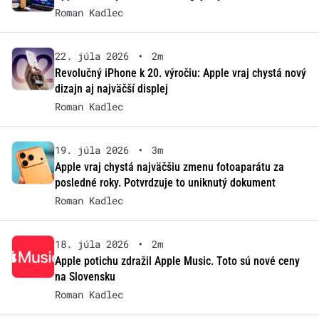
Roman Kadlec
22. júla 2026
•
2m
Revolučný iPhone k 20. výročiu: Apple vraj chystá nový
dizajn aj najväčší displej
Roman Kadlec
19. júla 2026
•
3m
Apple vraj chystá najväčšiu zmenu fotoaparátu za
posledné roky. Potvrdzuje to uniknutý dokument
Roman Kadlec
18. júla 2026
•
2m
Apple potichu zdražil Apple Music. Toto sú nové ceny
na Slovensku
Roman Kadlec