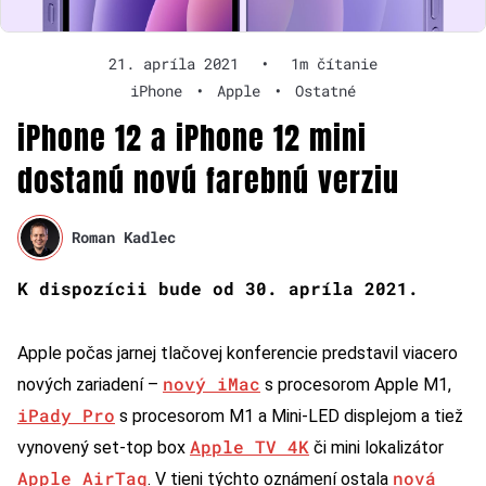
21. apríla 2021
•
1m čítanie
iPhone
•
Apple
•
Ostatné
iPhone 12 a iPhone 12 mini
dostanú novú farebnú verziu
Roman Kadlec
K dispozícii bude od 30. apríla 2021.
Apple počas jarnej tlačovej konferencie predstavil viacero
nový iMac
nových zariadení –
s procesorom Apple M1,
iPady Pro
s procesorom M1 a Mini-LED displejom a tiež
Apple TV 4K
vynovený set-top box
či mini lokalizátor
Apple AirTag
nová
. V tieni týchto oznámení ostala