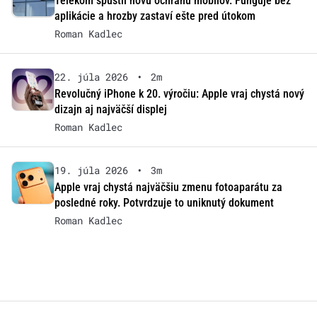
Telekom spustil novú ochranu mobilov. Funguje bez
aplikácie a hrozby zastaví ešte pred útokom
Roman Kadlec
22. júla 2026
•
2m
Revolučný iPhone k 20. výročiu: Apple vraj chystá nový
dizajn aj najväčší displej
Roman Kadlec
19. júla 2026
•
3m
Apple vraj chystá najväčšiu zmenu fotoaparátu za
posledné roky. Potvrdzuje to uniknutý dokument
Roman Kadlec