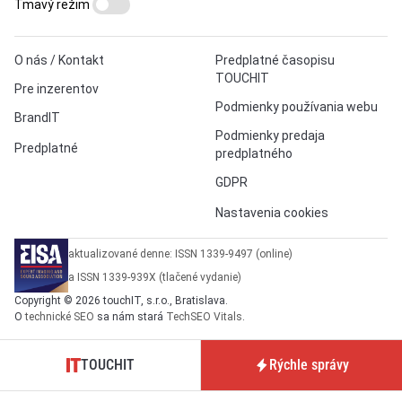
Tmavý režim
O nás / Kontakt
Predplatné časopisu
TOUCHIT
Pre inzerentov
Podmienky používania webu
BrandIT
Podmienky predaja
Predplatné
predplatného
GDPR
Nastavenia cookies
aktualizované denne: ISSN 1339-9497 (online)
a ISSN 1339-939X (tlačené vydanie)
Copyright © 2026 touchIT, s.r.o., Bratislava.
O
technické SEO
sa nám stará
TechSEO Vitals
.
TOUCHIT
Rýchle správy