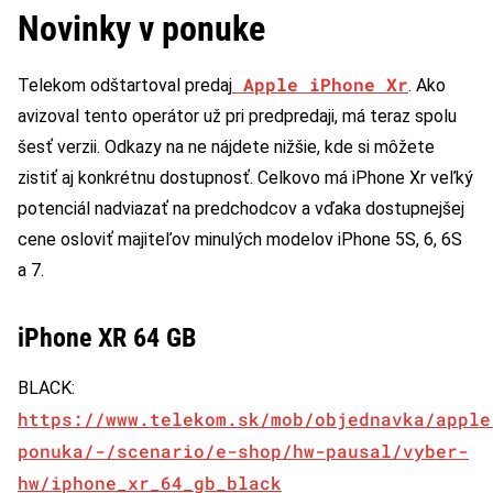
Novinky v ponuke
Apple iPhone Xr
Telekom odštartoval predaj
. Ako
avizoval tento operátor už pri predpredaji, má teraz spolu
šesť verzii. Odkazy na ne nájdete nižšie, kde si môžete
zistiť aj konkrétnu dostupnosť. Celkovo má iPhone Xr veľký
potenciál nadviazať na predchodcov a vďaka dostupnejšej
cene osloviť majiteľov minulých modelov iPhone 5S, 6, 6S
a 7.
iPhone XR 64 GB
BLACK:
https://www.telekom.sk/mob/objednavka/apple
ponuka/-/scenario/e-shop/hw-pausal/vyber-
hw/iphone_xr_64_gb_black