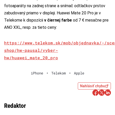
fotoaparáty na zadnej strane a snímač odtlačkov prstov
zabudovaný priamo v displeji. Huawei Mate 20 Pro je v
Telekome k dispozícii
v čiernej farbe
od 7 € mesačne pre
ANO XXL, resp. za tieto ceny:
https://www.telekom.sk/mob/objednavka/-/sce
shop/hw-pausal/vyber-
hw/huawei_mate_20_pro
iPhone
•
Telekom
•
Apple
Nahlásiť chybu
Redaktor