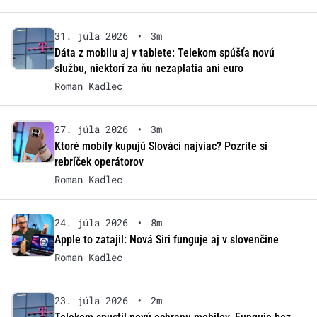
31. júla 2026
•
3m
Dáta z mobilu aj v tablete: Telekom spúšťa novú
službu, niektorí za ňu nezaplatia ani euro
Roman Kadlec
27. júla 2026
•
3m
Ktoré mobily kupujú Slováci najviac? Pozrite si
rebríček operátorov
Roman Kadlec
24. júla 2026
•
8m
Apple to zatajil: Nová Siri funguje aj v slovenčine
Roman Kadlec
23. júla 2026
•
2m