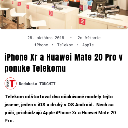
28. októbra 2018
•
2m čítanie
iPhone
•
Telekom
•
Apple
iPhone Xr a Huawei Mate 20 Pro v
ponuke Telekomu
Redakcia TOUCHIT
Telekom odštartoval dva očakávané modely tejto
jesene, jeden s iOS a druhý s OS Android. Nech sa
páči, prichádzajú
Apple iPhone Xr
a
Huawei Mate 20
Pro
.