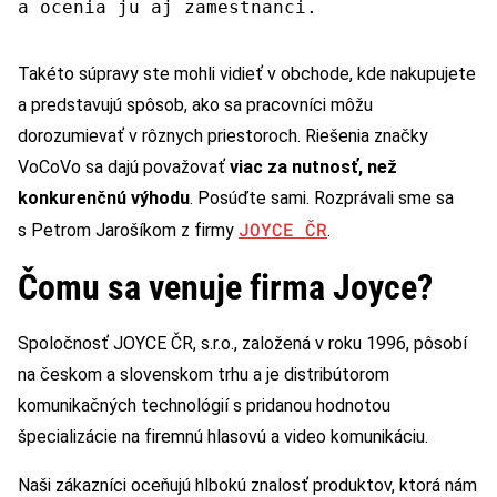
a ocenia ju aj zamestnanci.
Takéto súpravy ste mohli vidieť v obchode, kde nakupujete
a predstavujú spôsob, ako sa pracovníci môžu
dorozumievať v rôznych priestoroch. Riešenia značky
VoCoVo sa dajú považovať
viac za nutnosť, než
konkurenčnú výhodu
. Posúďte sami. Rozprávali sme sa
JOYCE ČR
s Petrom Jarošíkom z firmy
.
Čomu sa venuje firma Joyce?
Spoločnosť JOYCE ČR, s.r.o., založená v roku 1996, pôsobí
na českom a slovenskom trhu a je distribútorom
komunikačných technológií s pridanou hodnotou
špecializácie na firemnú hlasovú a video komunikáciu.
Naši zákazníci oceňujú hlbokú znalosť produktov, ktorá nám