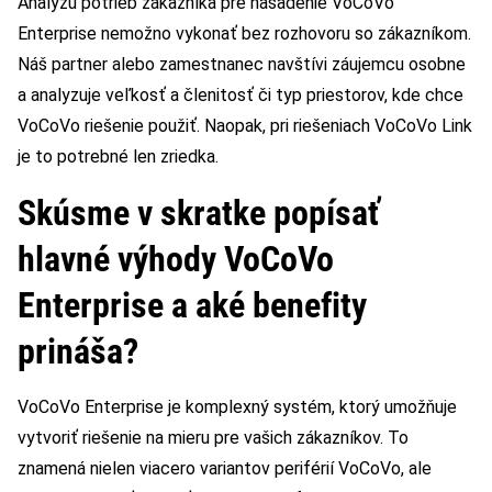
Analýzu potrieb zákazníka pre nasadenie VoCoVo
Enterprise nemožno vykonať bez rozhovoru so zákazníkom.
Náš partner alebo zamestnanec navštívi záujemcu osobne
a analyzuje veľkosť a členitosť či typ priestorov, kde chce
VoCoVo riešenie použiť. Naopak, pri riešeniach VoCoVo Link
je to potrebné len zriedka.
Skúsme v skratke popísať
hlavné výhody VoCoVo
Enterprise a aké benefity
prináša?
VoCoVo Enterprise je komplexný systém, ktorý umožňuje
vytvoriť riešenie na mieru pre vašich zákazníkov. To
znamená nielen viacero variantov periférií VoCoVo, ale