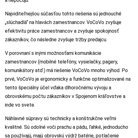
a nepočujú.
Najviditeľnejšou súčasťou tohto riešenia sú jednouché
„slúchadlá“ na hlavách zamestnancov. VoCoVo zvyšuje
efektivitu práce zamestnancov a zvyšuje spokojnosť
zákazníkov, čo následne zvyšuje tržby predajcu.
V porovnaní s inými možnosťami komunikácie
zamestnancov (mobilné telefóny, vysielačky, pagery,
komunikátory atď.) má riešenie VoCoVo mnoho výhod. Po
prvé, VoCoVo je ergonomicky a funkčne optimalizované na
tento špeciálny účel vďaka dlhoročnému vývoju a
obrovskému počtu zákazníkov v Spojenom kráľovstve a
inde vo svete.
Náhlavné súpravy sú technicky a konštrukčne veľmi
kvalitné. Sú odolné voči prachu a pádu, ľahké, jednoducho
sa používajú, majú obrovskú výdrž batérie, potlačenie