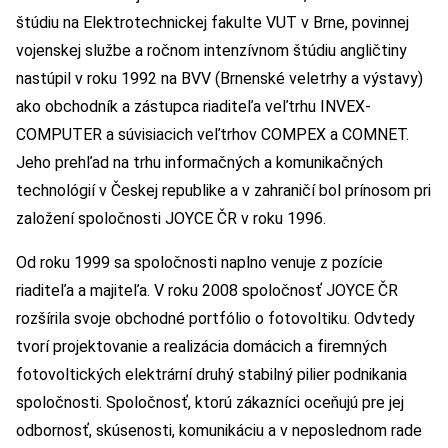
štúdiu na Elektrotechnickej fakulte VUT v Brne, povinnej
vojenskej službe a ročnom intenzívnom štúdiu angličtiny
nastúpil v roku 1992 na BVV (Brnenské veletrhy a výstavy)
ako obchodník a zástupca riaditeľa veľtrhu INVEX-
COMPUTER a súvisiacich veľtrhov COMPEX a COMNET.
Jeho prehľad na trhu informačných a komunikačných
technológií v Českej republike a v zahraničí bol prínosom pri
založení spoločnosti JOYCE ČR v roku 1996.
Od roku 1999 sa spoločnosti naplno venuje z pozície
riaditeľa a majiteľa. V roku 2008 spoločnosť JOYCE ČR
rozšírila svoje obchodné portfólio o fotovoltiku. Odvtedy
tvorí projektovanie a realizácia domácich a firemných
fotovoltických elektrární druhý stabilný pilier podnikania
spoločnosti. Spoločnosť, ktorú zákazníci oceňujú pre jej
odbornosť, skúsenosti, komunikáciu a v neposlednom rade