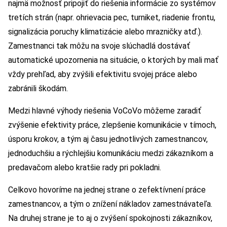
najmä možnosť pripojiť do riešenia informácie zo systémov
tretích strán (napr. ohrievacia pec, turniket, riadenie frontu,
signalizácia poruchy klimatizácie alebo mrazničky atď.).
Zamestnanci tak môžu na svoje slúchadlá dostávať
automatické upozornenia na situácie, o ktorých by mali mať
vždy prehľad, aby zvýšili efektivitu svojej práce alebo
zabránili škodám.
Medzi hlavné výhody riešenia VoCoVo môžeme zaradiť
zvýšenie efektivity práce, zlepšenie komunikácie v tímoch,
úsporu krokov, a tým aj času jednotlivých zamestnancov,
jednoduchšiu a rýchlejšiu komunikáciu medzi zákazníkom a
predavačom alebo kratšie rady pri pokladni.
Celkovo hovoríme na jednej strane o zefektívnení práce
zamestnancov, a tým o znížení nákladov zamestnávateľa.
Na druhej strane je to aj o zvýšení spokojnosti zákazníkov,