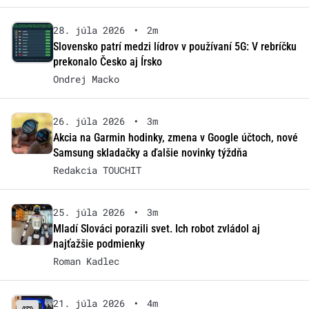
28. júla 2026
•
2m
Slovensko patrí medzi lídrov v používaní 5G: V rebríčku
prekonalo Česko aj Írsko
Ondrej Macko
26. júla 2026
•
3m
Akcia na Garmin hodinky, zmena v Google účtoch, nové
Samsung skladačky a ďalšie novinky týždňa
Redakcia TOUCHIT
25. júla 2026
•
3m
Mladí Slováci porazili svet. Ich robot zvládol aj
najťažšie podmienky
Roman Kadlec
21. júla 2026
•
4m