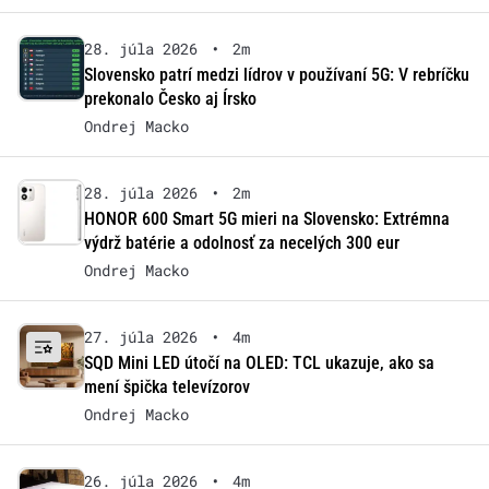
28. júla 2026
•
2m
Slovensko patrí medzi lídrov v používaní 5G: V rebríčku
prekonalo Česko aj Írsko
Ondrej Macko
28. júla 2026
•
2m
HONOR 600 Smart 5G mieri na Slovensko: Extrémna
výdrž batérie a odolnosť za necelých 300 eur
Ondrej Macko
27. júla 2026
•
4m
SQD Mini LED útočí na OLED: TCL ukazuje, ako sa
mení špička televízorov
Ondrej Macko
26. júla 2026
•
4m