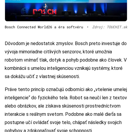
Bosch Connected World26 a éra softvéru
•
Zdroj: TOUCHIT.sk
Dôvodom je nedostatok zmyslov. Bosch preto investuje do
vývoja mimoriadne citlivých senzorov, ktoré umožnia
robotom vnímať tlak, dotyk a pohyb podobne ako človek. V
kombinácii s umelou inteligenciou vznikajú systémy, ktoré
sa dokážu učiť z vlastnej skúsenosti.
Práve tento princíp označujú odborníci ako „vtelenie umelej
inteligencie“ do fyzického tela. Robot sa neučí len z textov
alebo obrázkov, ale získava skúsenosti prostredníctvom
interakcie s reálnym svetom. Podobne ako malé dieťa sa
postupne učí ovládať svoje telo, chápať následky svojich
pohybov a zdokonaľovať svoje schopnosti.