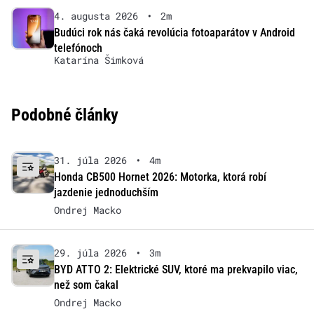
4. augusta 2026
•
2m
Budúci rok nás čaká revolúcia fotoaparátov v Android
telefónoch
Katarína Šimková
Podobné články
31. júla 2026
•
4m
Honda CB500 Hornet 2026: Motorka, ktorá robí
jazdenie jednoduchším
Ondrej Macko
29. júla 2026
•
3m
BYD ATTO 2: Elektrické SUV, ktoré ma prekvapilo viac,
než som čakal
Ondrej Macko