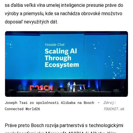
sa ďalšia veľká vlna umelej inteligencie presunie práve do
výroby a priemyslu, kde sa nachádza obrovské množstvo
doposiaľ nevyužitých dát.
Joseph Tsai zo spoločnosti Alibaba na Bosch
•
Zdroj:
Connected World26
TOUCHIT.sk
Práve preto Bosch rozvíja partnerstvá s technologickými