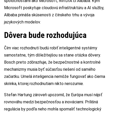
spoločnosťami ako Microsoft, NVIDIA či Alibaba. Kým
Microsoft poskytuje cloudovú infraštruktúru a AI služby,
Alibaba prináša skúsenosti z čínskeho trhu a vývoja
jazykových modelov.
Dôvera bude rozhodujúca
Čím viac rozhodnutí budú robiť inteligentné systémy
samostatne, tým dôležitejšou sa stane otázka dôvery.
Bosch preto zdôrazňuje, že bezpečnostné a kontrolné
mechanizmy musia byť súčasťou riešení od samého
začiatku. Umelá inteligencia nemôže fungovať ako čierna
skrinka, ktorej rozhodnutiam nikto nerozumie.
Stefan Hartung zároveň upozornil, že Európa musí nájsť
rovnováhu medzi bezpečnosťou a inováciami. Prílišná
regulácia by podľa neho mohla spomaliť technologický