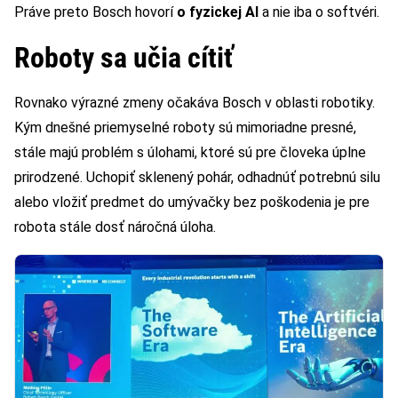
Práve preto Bosch hovorí
o fyzickej AI
a nie iba o softvéri.
Roboty sa učia cítiť
Rovnako výrazné zmeny očakáva Bosch v oblasti robotiky.
Kým dnešné priemyselné roboty sú mimoriadne presné,
stále majú problém s úlohami, ktoré sú pre človeka úplne
prirodzené. Uchopiť sklenený pohár, odhadnúť potrebnú silu
alebo vložiť predmet do umývačky bez poškodenia je pre
robota stále dosť náročná úloha.