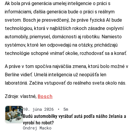
Ak bola prvá generácia umelej inteligencie o práci s
informáciami, ďalšia generácia bude o práci s reálnym
svetom. Bosch je presvedčený, že práve fyzická AI bude
technológiou, ktorá v najbližších rokoch zásadne ovplyvní
automobily, priemysel, domácnosti aj robotiku. Namiesto
systémov, ktoré len odpovedajú na otázky, prichádzajú
technológie schopné vnímať okolie, rozhodovať sa a konať.
A práve v tom spočíva najväčšia zmena, ktorú bolo možné v
Berlíne vidieť. Umelá inteligencia už neopúšťa len
laboratóriá. Začína vstupovať do reálneho sveta okolo nás.
Bosch
Zdroje: vlastné,
10. júna 2026
•
5m
Budú automobilky vyrábať autá podľa nášho želania a
vyrobí ho robot?
Ondrej Macko