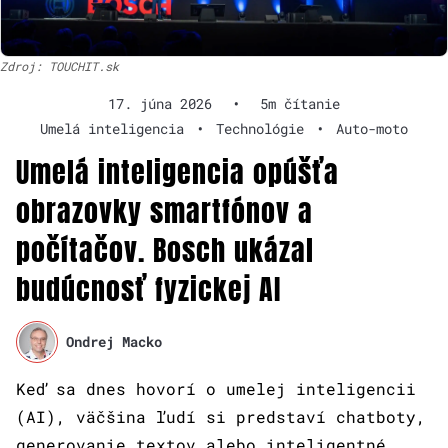
Zdroj: TOUCHIT.sk
17. júna 2026
•
5m čítanie
Umelá inteligencia
•
Technológie
•
Auto-moto
Umelá inteligencia opúšťa
obrazovky smartfónov a
počítačov. Bosch ukázal
budúcnosť fyzickej AI
Ondrej Macko
Keď sa dnes hovorí o umelej inteligencii
(AI), väčšina ľudí si predstaví chatboty,
generovanie textov alebo inteligentné