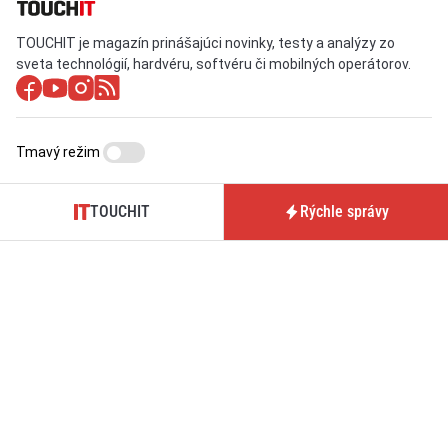
TOUCHIT je magazín prinášajúci novinky, testy a analýzy zo
sveta technológií, hardvéru, softvéru či mobilných operátorov.
Tmavý režim
TOUCHIT
Rýchle správy
O nás / Kontakt
Predplatné časopisu
TOUCHIT
Pre inzerentov
Podmienky používania webu
BrandIT
Podmienky predaja
Predplatné
predplatného
GDPR
Nastavenia cookies
aktualizované denne: ISSN 1339-9497 (online)