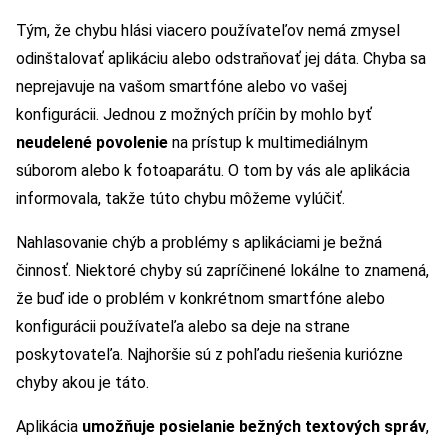
Tým, že chybu hlási viacero používateľov nemá zmysel
odinštalovať aplikáciu alebo odstraňovať jej dáta. Chyba sa
neprejavuje na vašom smartfóne alebo vo vašej
konfigurácii. Jednou z možných príčin by mohlo byť
neudelené povolenie
na prístup k multimediálnym
súborom alebo k fotoaparátu. O tom by vás ale aplikácia
informovala, takže túto chybu môžeme vylúčiť.
Nahlasovanie chýb a problémy s aplikáciami je bežná
činnosť. Niektoré chyby sú zapríčinené lokálne to znamená,
že buď ide o problém v konkrétnom smartfóne alebo
konfigurácii používateľa alebo sa deje na strane
poskytovateľa. Najhoršie sú z pohľadu riešenia kuriózne
chyby akou je táto.
Aplikácia
umožňuje posielanie bežných textových správ
,