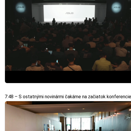
7:48 – S ostatnými novinármi čakáme na začiatok konferenci