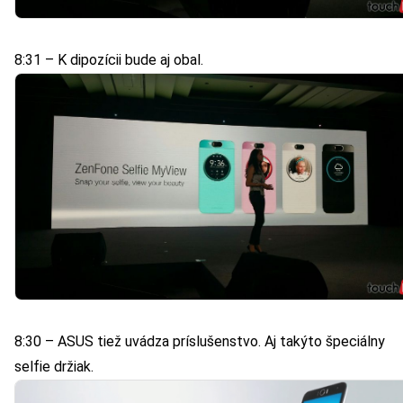
8:31 – K dipozícii bude aj obal.
8:30 – ASUS tiež uvádza príslušenstvo. Aj takýto špeciálny
selfie držiak.