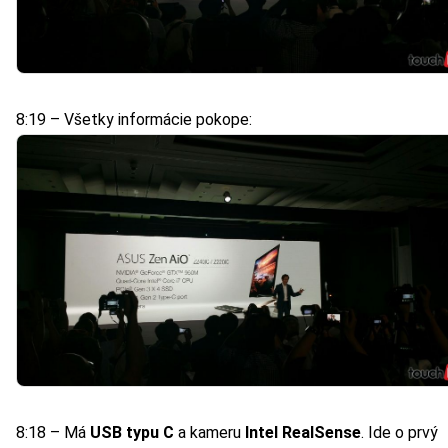
8:19 – Všetky informácie pokope:
8:18 – Má
USB typu C
a kameru
Intel RealSense
. Ide o prvý