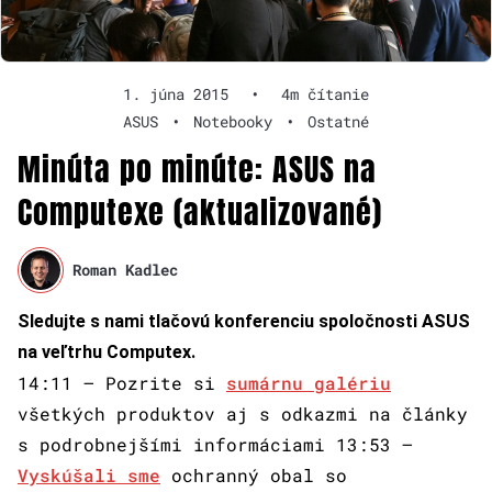
1. júna 2015
•
4m čítanie
ASUS
•
Notebooky
•
Ostatné
Minúta po minúte: ASUS na
Computexe (aktualizované)
Roman Kadlec
Sledujte s nami tlačovú konferenciu spoločnosti ASUS
na veľtrhu Computex.
14:11 – Pozrite si
sumárnu galériu
všetkých produktov aj s odkazmi na články
s podrobnejšími informáciami 13:53 –
Vyskúšali sme
ochranný obal so