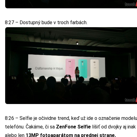
8:27 – Dostupný bude v troch farbách.
8:26 – Selfie je očividne trend, keď už ide o označenie model
telefónu. Čakáme, či sa
ZenFone Selfie
líšiť od dvojky aj inak
alebo len
13MP fotoaparátom na prednej strane.