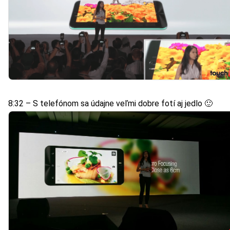
8:32 – S telefónom sa údajne veľmi dobre fotí aj jedlo 🙂