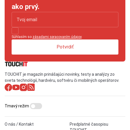
ako prvý.
Súhlasím so
zásadami spracovaním údajov
.
Potvrdiť
TOUCHIT je magazín prinášajúci novinky, testy a analýzy zo
sveta technológií, hardvéru, softvéru či mobilných operátorov.
Tmavý režim
O nás / Kontakt
Predplatné časopisu
TOUCHIT