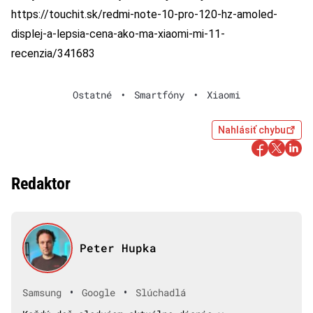
https://touchit.sk/redmi-note-10-pro-120-hz-amoled-
displej-a-lepsia-cena-ako-ma-xiaomi-mi-11-
recenzia/341683
Ostatné
•
Smartfóny
•
Xiaomi
Nahlásiť chybu
Redaktor
Peter Hupka
•
•
Samsung
Google
Slúchadlá