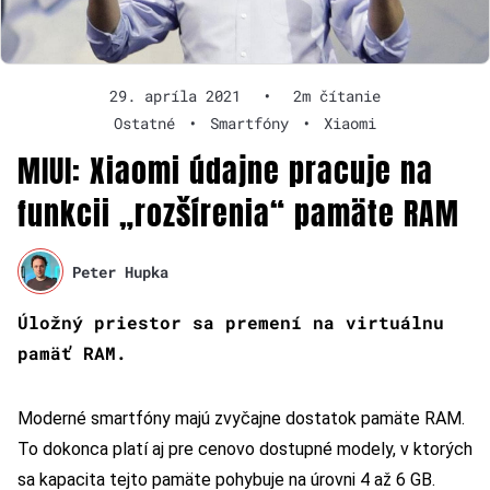
29. apríla 2021
•
2m čítanie
Ostatné
•
Smartfóny
•
Xiaomi
MIUI: Xiaomi údajne pracuje na
funkcii „rozšírenia“ pamäte RAM
Peter Hupka
Úložný priestor sa premení na virtuálnu
pamäť RAM.
Moderné smartfóny majú zvyčajne dostatok pamäte RAM.
To dokonca platí aj pre cenovo dostupné modely, v ktorých
sa kapacita tejto pamäte pohybuje na úrovni 4 až 6 GB.