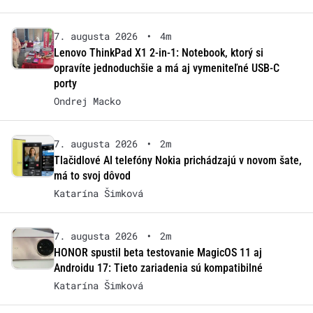
7. augusta 2026
•
4m
Lenovo ThinkPad X1 2-in-1: Notebook, ktorý si
opravíte jednoduchšie a má aj vymeniteľné USB-C
porty
Ondrej Macko
7. augusta 2026
•
2m
Tlačidlové AI telefóny Nokia prichádzajú v novom šate,
má to svoj dôvod
Katarína Šimková
7. augusta 2026
•
2m
HONOR spustil beta testovanie MagicOS 11 aj
Androidu 17: Tieto zariadenia sú kompatibilné
Katarína Šimková