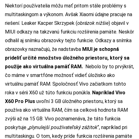
Niektorí používatelia môžu mať pritom stále problémy s
multitaskingom a výkonom. Avšak Xiaomi údajne pracuje na
riešení. Leaker Kacper Skrzypek (
obrázok nižšie
) objavil v
MIUI odkazy na takzvanú funkciu rozšírenia pamäte. Neskôr
odhalil aj snímku obrazovky tejto funkcie. Odkazy a snímka
obrazovky naznačujú, že nadstavba
MIUI je schopná
prideliť určité množstvo úložného priestoru, ktorý sa
použije ako virtuálna pamäť RAM.
Nebolo by to prvýkrát,
čo máme v smartfóne možnosť vidieť úložisko ako
virtuálnu pamäť RAM. Spoločnosť Vivo začiatkom tohto
roka v sérii X60 už túto funkciu ponúkla.
Napríklad Vivo
X60 Pro Plus
uvoľní 3 GB úložného priestoru, ktorý sa
používa ako virtuálna RAM, čím sa celková hodnota RAM
zvýši až na 15 GB. Vivo poznamenáva, že táto funkcia
poskytuje „
plynulejší používateľský zážitok
“, napríklad pri
multitaskingu. O tom, kedy príde funkcia rozšírenia pamäte