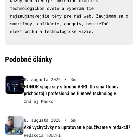
Každý deň sledujem aktuálne dianie v
technologickom svete a vyberám tie
najzaujímavejšie témy pre náš web. Zaujímam sa o
smartfóny, aplikácie, gadgety, nositeľnú
elektroniku a technologické vízie.
Podobné články
8. augusta 2026
•
3m
HONOR spája sily s firmou ARRI: Do smartfónov
prichádzajú profesionálne filmové technológie
Ondrej Macko
8. augusta 2026
•
5m
Aké vychytávky na upratovanie používame v redakcii?
Redakcia TOUCHIT