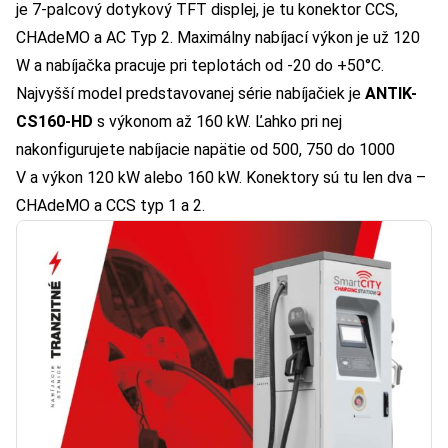
je 7-palcový dotykový TFT displej, je tu konektor CCS,
CHAdeMO a AC Typ 2. Maximálny nabíjací výkon je už 120
W a nabíjačka pracuje pri teplotách od -20 do +50°C.
Najvyšší model predstavovanej série nabíjačiek je
ANTIK-
CS160-HD
s výkonom až 160 kW. Ľahko pri nej
nakonfigurujete nabíjacie napätie od 500, 750 do 1000
V a výkon 120 kW alebo 160 kW. Konektory sú tu len dva –
CHAdeMO a CCS typ 1 a 2.