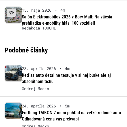
15. mája 2026
•
4m
Salón Elektromobilov 2026 v Bory Mall: Najväčšia
prehliadka e-mobility hlási 100 vozidiel!
Redakcia TOUCHIT
Podobné články
28. apríla 2026
•
4m
Keď sa auto detailne testuje v silnej búrke ale aj
absolútnom tichu
Ondrej Macko
24. apríla 2026
•
5m
Forthing TAIKON 7 mení pohľad na veľké rodinné auto.
Odhadovaná cena vás prekvapí
Ondrej Macko