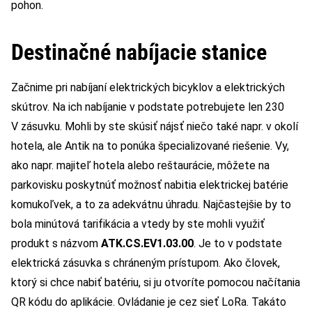
pohon.
Destinačné nabíjacie stanice
Začnime pri nabíjaní elektrických bicyklov a elektrických
skútrov. Na ich nabíjanie v podstate potrebujete len 230
V zásuvku. Mohli by ste skúsiť nájsť niečo také napr. v okolí
hotela, ale Antik na to ponúka špecializované riešenie. Vy,
ako napr. majiteľ hotela alebo reštaurácie, môžete na
parkovisku poskytnúť možnosť nabitia elektrickej batérie
komukoľvek, a to za adekvátnu úhradu. Najčastejšie by to
bola minútová tarifikácia a vtedy by ste mohli využiť
produkt s názvom
ATK.CS.EV1.03.00
. Je to v podstate
elektrická zásuvka s chráneným prístupom. Ako človek,
ktorý si chce nabiť batériu, si ju otvoríte pomocou načítania
QR kódu do aplikácie. Ovládanie je cez sieť LoRa. Takáto