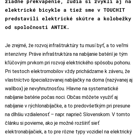
žiadne prekvapenie, ľudia si zvykli aj na
elektrické bicykle a tiež sme v TOUCHIT
predstavili elektrické skútre a kolobežky
od spoločnosti ANTIK.
Je zrejmé, že rozvoj infraštruktúry tu musí byť, a to veľmi
intenzívny. Práve infraštruktúra na nabíjanie batérií je tým
kľúčovým prvkom pri rozvoji elektrického spôsobu pohonu.
Pri testoch elektromobilov vždy prichádzame k záveru, že
vlastníctvo špecializovanej nabíjačky na doma (nazývanej aj
wallbox) je nevyhnutnosťou. Hlavne na systematické
nabíjanie batérie počas noci. Občas môžete využiť aj
nabíjanie v rýchlonabíjačke, a to predovšetkým pri presune
na dlhšiu vzdialenosť – napr. naprieč Slovenskom. V tomto
článku si povieme, ako je možné rozšíriť sieť
elektronabíjačiek, a to pre rôzne typy vozidiel na elektrický