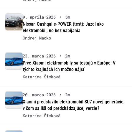
9. apríla 2026
•
5m
Nissan Qashqai e-POWER (test): Jazdí ako
elektromobil, no bez nabíjania
Ondrej Macko
23. marca 2026
•
2m
Prvé Xiaomi elektromobily sa testujú v Európe: V
týchto krajinách ich možno nájsť
Katarína Šimková
20. marca 2026
•
2m
Xiaomi predstavilo elektromobil SU7 novej generácie,
v čom sa líši od predchádzajúcej verzie?
Katarína Šimková