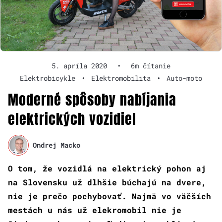
5. apríla 2020
•
6m čítanie
Elektrobicykle
•
Elektromobilita
•
Auto-moto
Moderné spôsoby nabíjania
elektrických vozidiel
Ondrej Macko
O tom, že vozidlá na elektrický pohon aj
na Slovensku už dlhšie búchajú na dvere,
nie je prečo pochybovať. Najmä vo väčších
mestách u nás už elekromobil nie je