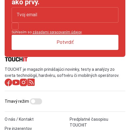
ako prvý.
Súhlasím so
zásadami spracovaním údajov
.
Potvrdiť
TOUCHIT je magazín prinášajúci novinky, testy a analýzy zo
sveta technológií, hardvéru, softvéru či mobilných operátorov.
Tmavý režim
O nás / Kontakt
Predplatné časopisu
TOUCHIT
Pre inzerentov