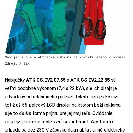
Nabíjačka pre elektrické autá na parkovisku alebo v hoteli,
Zdroj: Antik
Nabíjačky
ATK.CS.EV2.07.55
a
ATK.CS.EV2.22.55
sú
veľmi podobné výkonom (7,4 a 22 kW), ale ich dizajn je
odvodený od reklamného pútača. Takáto nabíjačka má
totiž až 55-palcový LCD displej, na ktorom beží reklama
a je to ďalšia forma príjmu pre jej majiteľa. Ovládanie
displeja je možné realizovať cez internet. Aj v tomto
prípade sa cez 230 V zásuvku dajú nabíjať aj iné elektrické