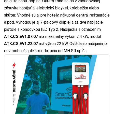
dá auto nabiť doplna. Okrem toho sa dá v zabudovanej
zásuvke nabíjať aj elektrický bicykel, kolobežka alebo
skúter. Vhodné sú aj pre hotely, nákupné centrá, reštaurácie
a pod. Výhodou je aj 7-palcový displej a až dve nabíjacie
pištole s koncovkou IEC Typ 2. Nabíjačka s označením
ATK.CS.EV1.07.07
má maximálny výkon 7,4 kW, model
ATK.CS.EV1.22.07
má výkon 22 kW. Ovládanie nabíjania je
cez mobilnú aplikáciu, dotáciu od MH SR spĺňa.