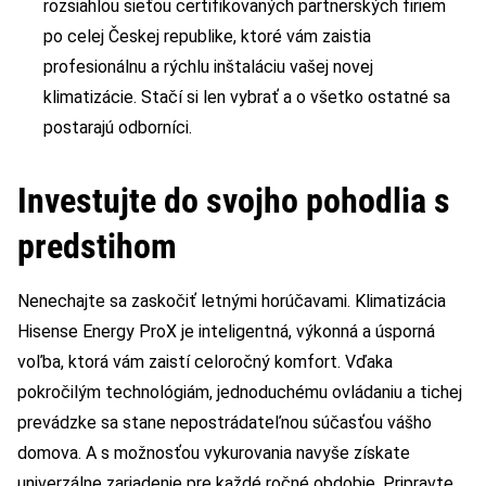
rozsiahlou sieťou certifikovaných partnerských firiem
po celej Českej republike, ktoré vám zaistia
profesionálnu a rýchlu inštaláciu vašej novej
klimatizácie. Stačí si len vybrať a o všetko ostatné sa
postarajú odborníci.
Investujte do svojho pohodlia s
predstihom
Nenechajte sa zaskočiť letnými horúčavami. Klimatizácia
Hisense Energy ProX je inteligentná, výkonná a úsporná
voľba, ktorá vám zaistí celoročný komfort. Vďaka
pokročilým technológiám, jednoduchému ovládaniu a tichej
prevádzke sa stane nepostrádateľnou súčasťou vášho
domova. A s možnosťou vykurovania navyše získate
univerzálne zariadenie pre každé ročné obdobie. Pripravte