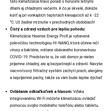
táto klimatizácia hravo poradí s horúcimi letnými
dňami aj chladnými večermi. A čo je skvelé, dokáže
kúriť aj pri vonkajších teplotách klesajúcich až k -22
°C. Už žiadne mrznutie v prechodných obdobiach!
Čistý a zdravý vzduch pre lepšiu pohodu:
Klimatizácia Hisense Energy ProX je vybavená
pokročilou technológiou HI-NANO, ktorá účinne ničí
vírusy a baktérie, vrátane obávaného koronavírusu
COVID-19. Predstavte si, že váš domov je nielen
príjemne chladný, ale aj bezpečnejší a zdravší. Navyše
viacvrstvový filtračný systém zachytí prach, alergény
a nepríjemné pachy, takže sa vám bude lepšie dýchať.
Ovládanie odkiaľkoľvek a hlasom:
Vďaka
integrovanému Wi-Fi môžete klimatizáciu ovládať
pomocou svojho mobilného telefónu alebo tabletu,