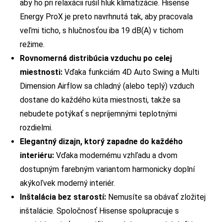
aby ho pri relaxácii rušil hluk klimatizácie. Hisense
Energy ProX je preto navrhnutá tak, aby pracovala
veľmi ticho, s hlučnosťou iba 19 dB(A) v tichom
režime.
Rovnomerná distribúcia vzduchu po celej
miestnosti:
Vďaka funkciám 4D Auto Swing a Multi
Dimension Airflow sa chladný (alebo teplý) vzduch
dostane do každého kúta miestnosti, takže sa
nebudete potýkať s nepríjemnými teplotnými
rozdielmi.
Elegantný dizajn, ktorý zapadne do každého
interiéru:
Vďaka modernému vzhľadu a dvom
dostupným farebným variantom harmonicky doplní
akýkoľvek moderný interiér.
Inštalácia bez starostí:
Nemusíte sa obávať zložitej
inštalácie. Spoločnosť Hisense spolupracuje s