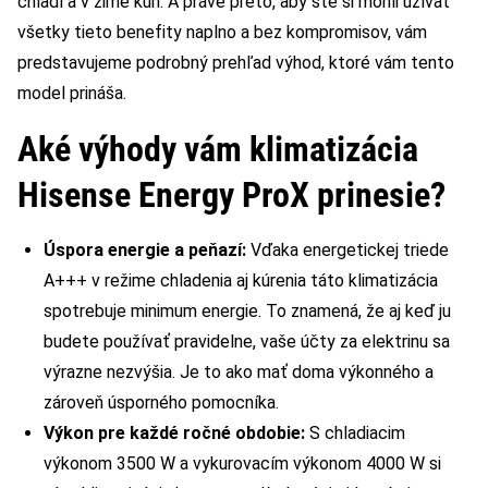
chladí a v zime kúri. A práve preto, aby ste si mohli užívať
všetky tieto benefity naplno a bez kompromisov, vám
predstavujeme podrobný prehľad výhod, ktoré vám tento
model prináša.
Aké výhody vám klimatizácia
Hisense Energy ProX prinesie?
Úspora energie a peňazí:
Vďaka energetickej triede
A+++ v režime chladenia aj kúrenia táto klimatizácia
spotrebuje minimum energie. To znamená, že aj keď ju
budete používať pravidelne, vaše účty za elektrinu sa
výrazne nezvýšia. Je to ako mať doma výkonného a
zároveň úsporného pomocníka.
Výkon pre každé ročné obdobie:
S chladiacim
výkonom 3500 W a vykurovacím výkonom 4000 W si