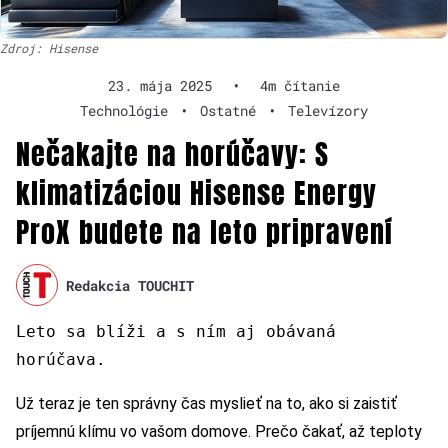
Zdroj: Hisense
23. mája 2025
•
4m čítanie
Technológie
•
Ostatné
•
Televízory
Nečakajte na horúčavy: S
klimatizáciou Hisense Energy
ProX budete na leto pripravení
Redakcia TOUCHIT
Leto sa blíži a s ním aj obávaná
horúčava.
Už teraz je ten správny čas myslieť na to, ako si zaistiť
príjemnú klímu vo vašom domove. Prečo čakať, až teploty