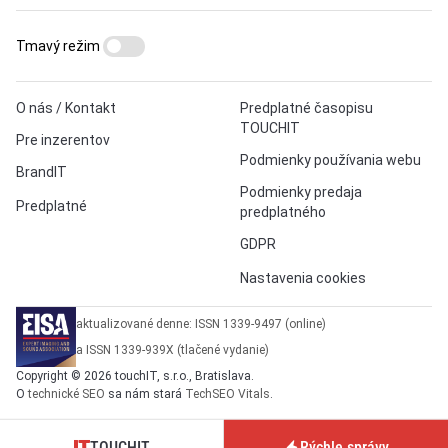
Tmavý režim
O nás / Kontakt
Predplatné časopisu
TOUCHIT
Pre inzerentov
Podmienky používania webu
BrandIT
Podmienky predaja
Predplatné
predplatného
GDPR
Nastavenia cookies
aktualizované denne: ISSN 1339-9497 (online)
a ISSN 1339-939X (tlačené vydanie)
Copyright © 2026 touchIT, s.r.o., Bratislava.
O
technické SEO
sa nám stará
TechSEO Vitals
.
TOUCHIT
Rýchle správy