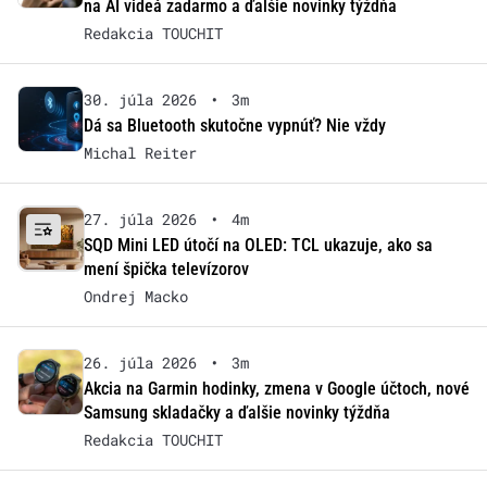
na AI videá zadarmo a ďalšie novinky týždňa
Redakcia TOUCHIT
30. júla 2026
•
3m
Dá sa Bluetooth skutočne vypnúť? Nie vždy
Michal Reiter
27. júla 2026
•
4m
SQD Mini LED útočí na OLED: TCL ukazuje, ako sa
mení špička televízorov
Ondrej Macko
26. júla 2026
•
3m
Akcia na Garmin hodinky, zmena v Google účtoch, nové
Samsung skladačky a ďalšie novinky týždňa
Redakcia TOUCHIT