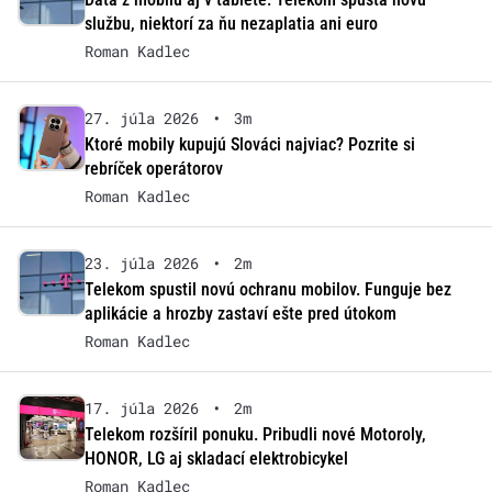
službu, niektorí za ňu nezaplatia ani euro
Roman Kadlec
27. júla 2026
•
3m
Ktoré mobily kupujú Slováci najviac? Pozrite si
rebríček operátorov
Roman Kadlec
23. júla 2026
•
2m
Telekom spustil novú ochranu mobilov. Funguje bez
aplikácie a hrozby zastaví ešte pred útokom
Roman Kadlec
17. júla 2026
•
2m
Telekom rozšíril ponuku. Pribudli nové Motoroly,
HONOR, LG aj skladací elektrobicykel
Roman Kadlec