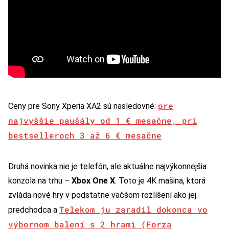
pre
Ceny pre Sony Xperia XA2 sú nasledovné:
najvyššie paušály od 1 € mesačne, pri
bestselleroch 3 až 6 € mesačne
Druhá novinka nie je telefón, ale aktuálne najvýkonnejšia
konzola na trhu –
Xbox One X
. Toto je 4K mašina, ktorá
zvláda nové hry v podstatne väčšom rozlíšení ako jej
Telekom ju zaradil dokonca vo
predchodca a
výbornom balení s 2 hrami (Forza