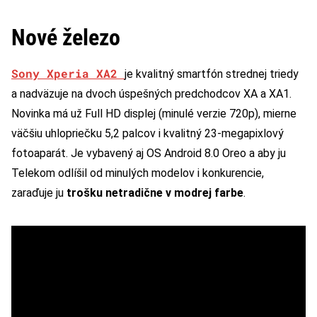
Nové železo
Sony Xperia XA2
je kvalitný smartfón strednej triedy
a nadväzuje na dvoch úspešných predchodcov XA a XA1.
Novinka má už Full HD displej (minulé verzie 720p), mierne
väčšiu uhlopriečku 5,2 palcov i kvalitný 23-megapixlový
fotoaparát. Je vybavený aj OS Android 8.0 Oreo a aby ju
Telekom odlíšil od minulých modelov i konkurencie,
zaraďuje ju
trošku netradične v modrej farbe
.