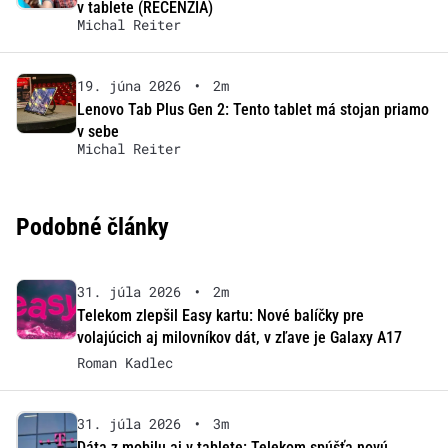
v tablete (RECENZIA)
Michal Reiter
19. júna 2026
•
2m
Lenovo Tab Plus Gen 2: Tento tablet má stojan priamo
v sebe
Michal Reiter
Podobné články
31. júla 2026
•
2m
Telekom zlepšil Easy kartu: Nové balíčky pre
volajúcich aj milovníkov dát, v zľave je Galaxy A17
Roman Kadlec
31. júla 2026
•
3m
Dáta z mobilu aj v tablete: Telekom spúšťa novú