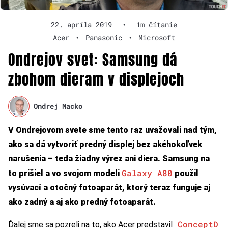
22. apríla 2019
•
1m čítanie
Acer
•
Panasonic
•
Microsoft
Ondrejov svet: Samsung dá
zbohom dieram v displejoch
Ondrej Macko
V Ondrejovom svete sme tento raz uvažovali nad tým,
ako sa dá vytvoriť predný displej bez akéhokoľvek
narušenia – teda žiadny výrez ani diera. Samsung na
Galaxy A80
to prišiel a vo svojom modeli
použil
vysúvací a otočný fotoaparát, ktorý teraz funguje aj
ako zadný a aj ako predný fotoaparát.
ConceptD
Ďalej sme sa pozreli na to, ako Acer predstavil