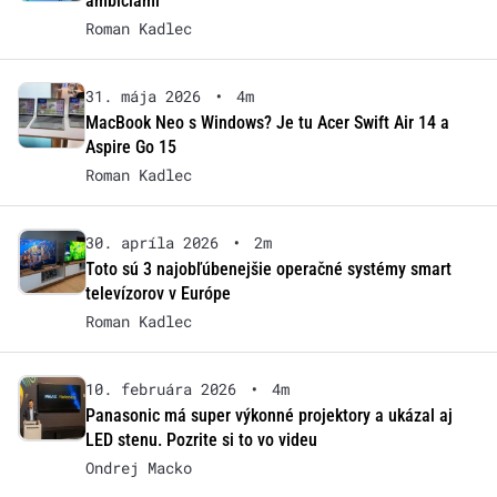
ambíciami
Roman Kadlec
31. mája 2026
•
4m
MacBook Neo s Windows? Je tu Acer Swift Air 14 a
Aspire Go 15
Roman Kadlec
30. apríla 2026
•
2m
Toto sú 3 najobľúbenejšie operačné systémy smart
televízorov v Európe
Roman Kadlec
10. februára 2026
•
4m
Panasonic má super výkonné projektory a ukázal aj
LED stenu. Pozrite si to vo videu
Ondrej Macko