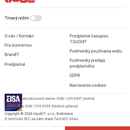
Tmavý režim
O nás / Kontakt
Predplatné časopisu
TOUCHIT
Pre inzerentov
Podmienky používania webu
BrandIT
Podmienky predaja
Predplatné
predplatného
GDPR
Nastavenia cookies
aktualizované denne: ISSN 1339-9497 (online)
a ISSN 1339-939X (tlačené vydanie)
Copyright © 2026 touchIT, s.r.o., Bratislava.
O
technické SEO
sa nám stará
TechSEO Vitals
.