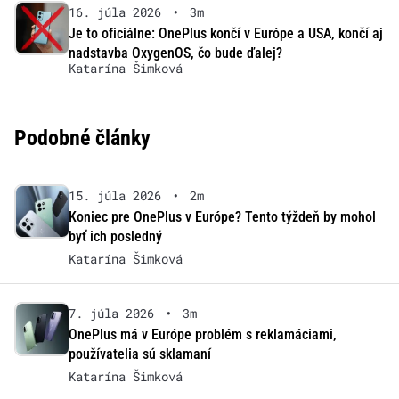
16. júla 2026
•
3m
Je to oficiálne: OnePlus končí v Európe a USA, končí aj
nadstavba OxygenOS, čo bude ďalej?
Katarína Šimková
Podobné články
15. júla 2026
•
2m
Koniec pre OnePlus v Európe? Tento týždeň by mohol
byť ich posledný
Katarína Šimková
7. júla 2026
•
3m
OnePlus má v Európe problém s reklamáciami,
používatelia sú sklamaní
Katarína Šimková