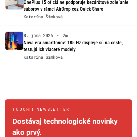
OnePlus 15 oficiálne podporuje bezdrôtové zdieľanie
súborov v rámci AirDrop cez Quick Share
Katarína Šimková
8. júna 2026
•
2m
Nová éra smartfónov: 185 Hz displeje sú na ceste,
testujú ich viaceré modely
Katarína Šimková
TOUCHIT NEWSLETTER
Dostávaj technologické novinky
ako prvý.