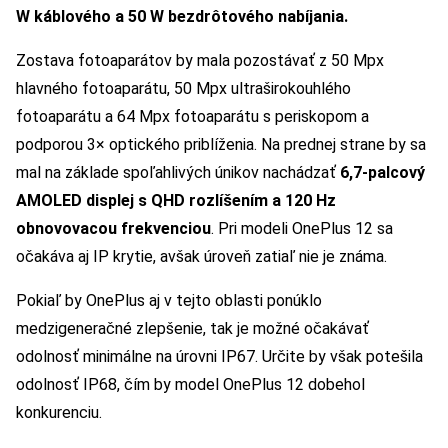
W káblového a 50 W bezdrôtového nabíjania.
Zostava fotoaparátov by mala pozostávať z 50 Mpx
hlavného fotoaparátu, 50 Mpx ultraširokouhlého
fotoaparátu a 64 Mpx fotoaparátu s periskopom a
podporou 3× optického priblíženia. Na prednej strane by sa
mal na základe spoľahlivých únikov nachádzať
6,7-palcový
AMOLED displej s QHD rozlíšením a 120 Hz
obnovovacou frekvenciou
. Pri modeli OnePlus 12 sa
očakáva aj IP krytie, avšak úroveň zatiaľ nie je známa.
Pokiaľ by OnePlus aj v tejto oblasti ponúklo
medzigeneračné zlepšenie, tak je možné očakávať
odolnosť minimálne na úrovni IP67. Určite by však potešila
odolnosť IP68, čím by model OnePlus 12 dobehol
konkurenciu.