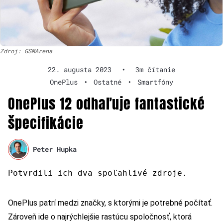
Zdroj: GSMArena
22. augusta 2023
•
3m čítanie
OnePlus
•
Ostatné
•
Smartfóny
OnePlus 12 odhaľuje fantastické
špecifikácie
Peter Hupka
Potvrdili ich dva spoľahlivé zdroje.
OnePlus patrí medzi značky, s ktorými je potrebné počítať.
Zároveň ide o najrýchlejšie rastúcu spoločnosť, ktorá