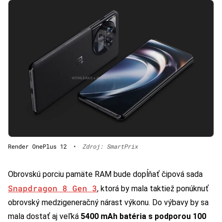
Render OnePlus 12
•
Zdroj: SmartPrix
Obrovskú porciu pamäte RAM bude dopĺňať čipová sada
Snapdragon 8 Gen 3
, ktorá by mala taktiež ponúknuť
obrovský medzigeneračný nárast výkonu. Do výbavy by sa
mala dostať aj veľká
5400 mAh batéria s podporou 100