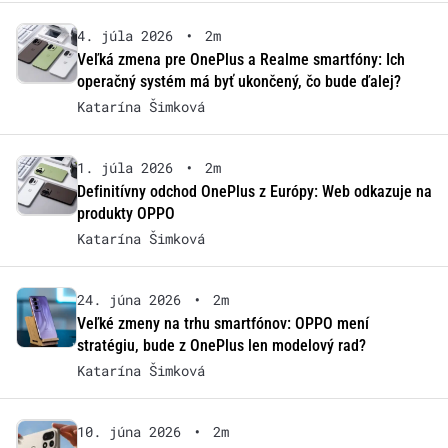
4. júla 2026
•
2m
Veľká zmena pre OnePlus a Realme smartfóny: Ich
operačný systém má byť ukončený, čo bude ďalej?
Katarína Šimková
1. júla 2026
•
2m
Definitívny odchod OnePlus z Európy: Web odkazuje na
produkty OPPO
Katarína Šimková
24. júna 2026
•
2m
Veľké zmeny na trhu smartfónov: OPPO mení
stratégiu, bude z OnePlus len modelový rad?
Katarína Šimková
10. júna 2026
•
2m