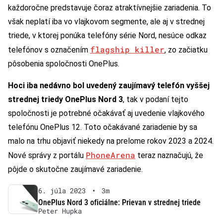
každoročne predstavuje čoraz atraktívnejšie zariadenia. To
však neplatí iba vo vlajkovom segmente, ale aj v strednej
triede, v ktorej ponúka telefóny série Nord, nesúce odkaz
flagship killer
telefónov s označením
, zo začiatku
pôsobenia spoločnosti OnePlus.
Hoci iba nedávno bol uvedený zaujímavý telefón vyššej
strednej triedy OnePlus Nord 3
, tak v podaní tejto
spoločnosti je potrebné očakávať aj uvedenie vlajkového
telefónu OnePlus 12. Toto očakávané zariadenie by sa
malo na trhu objaviť niekedy na prelome rokov 2023 a 2024.
PhoneArena
Nové správy z portálu
teraz naznačujú, že
pôjde o skutočne zaujímavé zariadenie.
6. júla 2023
•
3m
OnePlus Nord 3 oficiálne: Prievan v strednej triede
Peter Hupka