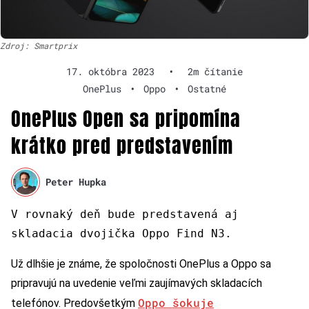
Zdroj: Smartprix
17. októbra 2023
•
2m čítanie
OnePlus
•
Oppo
•
Ostatné
OnePlus Open sa pripomína
krátko pred predstavením
Peter Hupka
V rovnaký deň bude predstavená aj
skladaci
a
dvojička Oppo Find N3.
Už dlhšie je známe, že spoločnosti OnePlus a Oppo sa
pripravujú na uvedenie veľmi zaujímavých skladacích
Oppo šokuje
telefónov. Predovšetkým