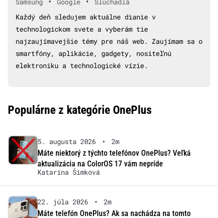
•
•
Samsung
Google
Slúchadlá
Každý deň sledujem aktuálne dianie v
technologickom svete a vyberám tie
najzaujímavejšie témy pre náš web. Zaujímam sa o
smartfóny, aplikácie, gadgety, nositeľnú
elektroniku a technologické vízie.
Populárne z kategórie OnePlus
5. augusta 2026
•
2m
Máte niektorý z týchto telefónov OnePlus? Veľká
aktualizácia na ColorOS 17 vám nepríde
Katarína Šimková
22. júla 2026
•
2m
Máte telefón OnePlus? Ak sa nachádza na tomto