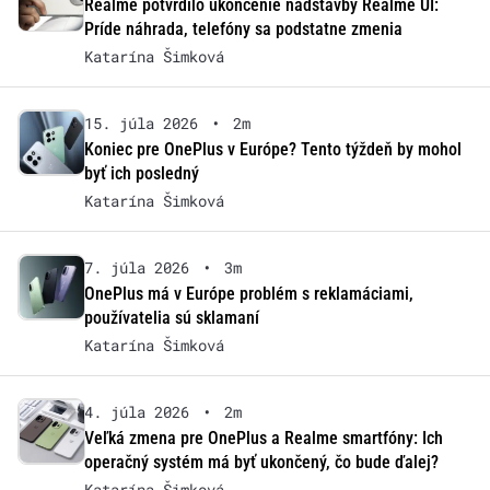
Realme potvrdilo ukončenie nadstavby Realme UI:
Príde náhrada, telefóny sa podstatne zmenia
Katarína Šimková
15. júla 2026
•
2m
Koniec pre OnePlus v Európe? Tento týždeň by mohol
byť ich posledný
Katarína Šimková
7. júla 2026
•
3m
OnePlus má v Európe problém s reklamáciami,
používatelia sú sklamaní
Katarína Šimková
4. júla 2026
•
2m
Veľká zmena pre OnePlus a Realme smartfóny: Ich
operačný systém má byť ukončený, čo bude ďalej?
Katarína Šimková