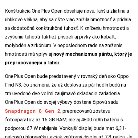
Konštrukcia OnePlus Open obsahuje novú, ľahšiu zliatinu a
uhlíkové vlákna, aby sa ešte viac znížila hmotnosť a pridala
sa dodatočná konštrukčná tuhosť. K zníženiu hmotnosti a
zvýšeniu tuhosti taktiež prispeli aj prvky ako kobalt,
molybdén a zirkónium. V neposlednom rade na zníženie
hmotnosti má vplyv aj
nový mechanizmus pántu, ktorý je
prepracovanejší a ľahší
.
OnePlus Open bude predstavený v rovnaký deň ako Oppo
Find N3, čo znamená, že už doslova za pár hodín budú na
trh uvedené dve veľmi zaujímavé skladacie zariadenia.
OnePlus Open do svojej výbavy dostane čipovú sadu
Snapdragon 8 Gen 2
, prepracovanú zostavu
fotoaparátov, až 16 GB RAM, ale aj 4800 mAh batériu s
podporou 67 W nabíjania. Vonkajší displej bude mať 6,31-
palcovú uhlopriečku, avšak vnútorný displej až 7,8-palca. Je