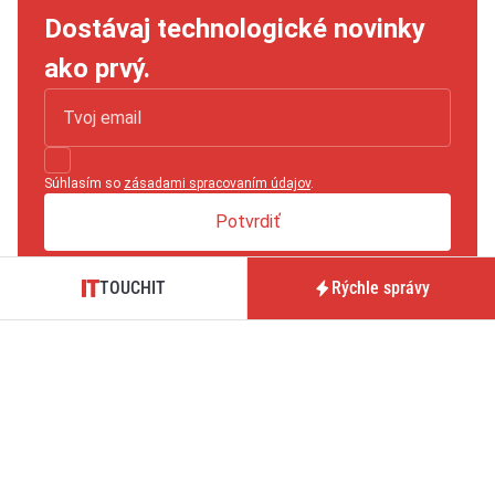
Dostávaj technologické novinky
ako prvý.
Súhlasím so
zásadami spracovaním údajov
.
Potvrdiť
TOUCHIT
Rýchle správy
TOUCHIT je magazín prinášajúci novinky, testy a analýzy zo
sveta technológií, hardvéru, softvéru či mobilných operátorov.
Tmavý režim