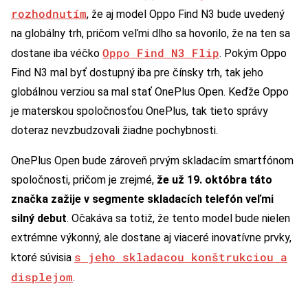
rozhodnutím
, že aj model Oppo Find N3 bude uvedený
na globálny trh, pričom veľmi dlho sa hovorilo, že na ten sa
Oppo Find N3 Flip
dostane iba véčko
. Pokým Oppo
Find N3 mal byť dostupný iba pre čínsky trh, tak jeho
globálnou verziou sa mal stať OnePlus Open. Keďže Oppo
je materskou spoločnosťou OnePlus, tak tieto správy
doteraz nevzbudzovali žiadne pochybnosti.
OnePlus Open bude zároveň prvým skladacím smartfónom
spoločnosti, pričom je zrejmé,
že už 19. októbra táto
značka zažije v segmente skladacích telefón veľmi
silný debut
. Očakáva sa totiž, že tento model bude nielen
extrémne výkonný, ale dostane aj viaceré inovatívne prvky,
s jeho skladacou konštrukciou a
ktoré súvisia
displejom
.