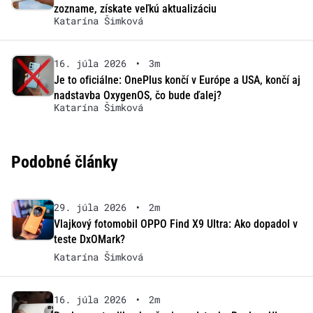
zozname, získate veľkú aktualizáciu
Katarína Šimková
16. júla 2026
•
3m
Je to oficiálne: OnePlus končí v Európe a USA, končí aj
nadstavba OxygenOS, čo bude ďalej?
Katarína Šimková
Podobné články
29. júla 2026
•
2m
Vlajkový fotomobil OPPO Find X9 Ultra: Ako dopadol v
teste DxOMark?
Katarína Šimková
16. júla 2026
•
2m