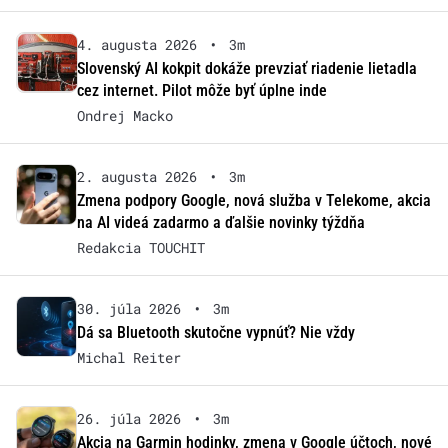
4. augusta 2026
•
3m
Slovenský AI kokpit dokáže prevziať riadenie lietadla
cez internet. Pilot môže byť úplne inde
Ondrej Macko
2. augusta 2026
•
3m
Zmena podpory Google, nová služba v Telekome, akcia
na AI videá zadarmo a ďalšie novinky týždňa
Redakcia TOUCHIT
30. júla 2026
•
3m
Dá sa Bluetooth skutočne vypnúť? Nie vždy
Michal Reiter
26. júla 2026
•
3m
Akcia na Garmin hodinky, zmena v Google účtoch, nové