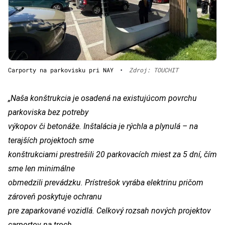
Carporty na parkovisku pri NAY
•
Zdroj: TOUCHIT
„Naša konštrukcia je osadená na existujúcom povrchu
parkoviska bez potreby
výkopov či betonáže. Inštalácia je rýchla a plynulá – na
terajších projektoch sme
konštrukciami prestrešili 20 parkovacích miest za 5 dní, čím
sme len minimálne
obmedzili prevádzku. Prístrešok vyrába elektrinu pričom
zároveň poskytuje ochranu
pre zaparkované vozidlá. Celkový rozsah nových projektov
carportov na troch