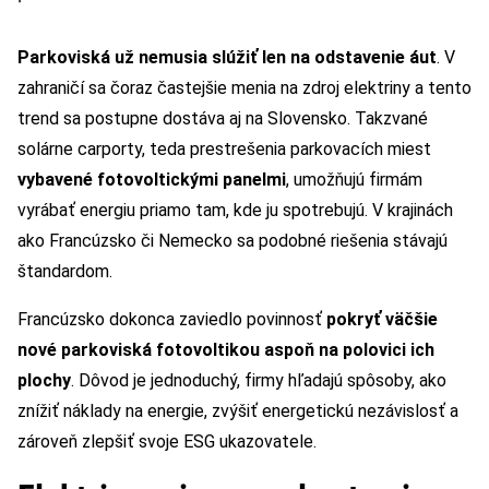
Parkoviská už nemusia slúžiť len na odstavenie áut
. V
zahraničí sa čoraz častejšie menia na zdroj elektriny a tento
trend sa postupne dostáva aj na Slovensko. Takzvané
solárne carporty, teda prestrešenia parkovacích miest
vybavené fotovoltickými panelmi
, umožňujú firmám
vyrábať energiu priamo tam, kde ju spotrebujú. V krajinách
ako Francúzsko či Nemecko sa podobné riešenia stávajú
štandardom.
Francúzsko dokonca zaviedlo povinnosť
pokryť väčšie
nové parkoviská fotovoltikou aspoň na polovici ich
plochy
. Dôvod je jednoduchý, firmy hľadajú spôsoby, ako
znížiť náklady na energie, zvýšiť energetickú nezávislosť a
zároveň zlepšiť svoje ESG ukazovatele.