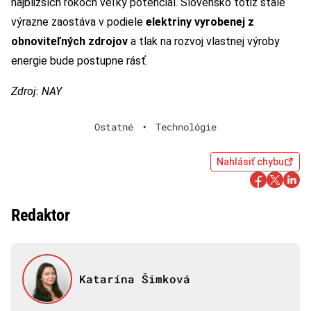
najbližších rokoch veľký potenciál. Slovensko totiž stále
výrazne zaostáva v podiele
elektriny vyrobenej z
obnoviteľných zdrojov
a tlak na rozvoj vlastnej výroby
energie bude postupne rásť.
Zdroj: NAY
Ostatné
•
Technológie
Nahlásiť chybu
Redaktor
Katarína Šimková