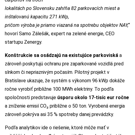
lokalitách po Slovensku zahŕňa 82 parkovacích miest a
inštalovanú kapacitu 271 kWp,
pričom výroba je priamo viazaná na spotrebu objektov NAY,
“
hovorí Samo Zálešák, expert na zelené energie, CEO
startupu Zenergy.
Konštrukcie sa osádzajú na existujúce parkoviská
a
zároveň poskytujú ochranu pre zaparkované vozidlá pred
slnkom či nepriaznivým počasím. Pilotný projekt v
Bratislave ukazuje, že systém s výkonom 96 kWp dokáže
ročne vyrobiť približne 100 MWh elektriny. To podľa
spoločnosti predstavuje
úsporu okolo 17-tisíc eur ročne
a zníženie emisií CO₂ približne o 50 ton. Vyrobená energia
zároveň pokrýva asi 35 % spotreby danej prevádzky.
Podľa analytikov ide o riešenie, ktoré môže mať v