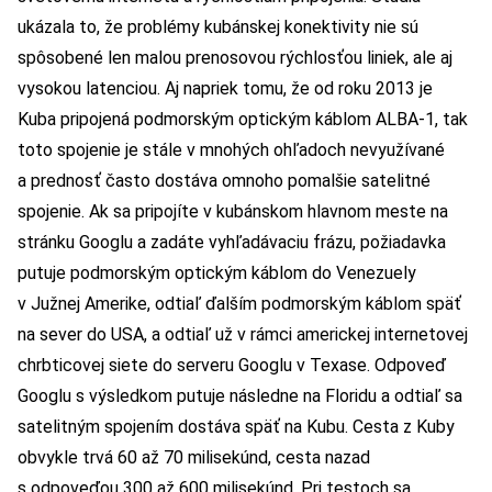
ukázala to, že problémy kubánskej konektivity nie sú
spôsobené len malou prenosovou rýchlosťou liniek, ale aj
vysokou latenciou. Aj napriek tomu, že od roku 2013 je
Kuba pripojená podmorským optickým káblom ALBA-1, tak
toto spojenie je stále v mnohých ohľadoch nevyužívané
a prednosť často dostáva omnoho pomalšie satelitné
spojenie. Ak sa pripojíte v kubánskom hlavnom meste na
stránku Googlu a zadáte vyhľadávaciu frázu, požiadavka
putuje podmorským optickým káblom do Venezuely
v Južnej Amerike, odtiaľ ďalším podmorským káblom späť
na sever do USA, a odtiaľ už v rámci americkej internetovej
chrbticovej siete do serveru Googlu v Texase. Odpoveď
Googlu s výsledkom putuje následne na Floridu a odtiaľ sa
satelitným spojením dostáva späť na Kubu. Cesta z Kuby
obvykle trvá 60 až 70 milisekúnd, cesta nazad
s odpoveďou 300 až 600 milisekúnd. Pri testoch sa