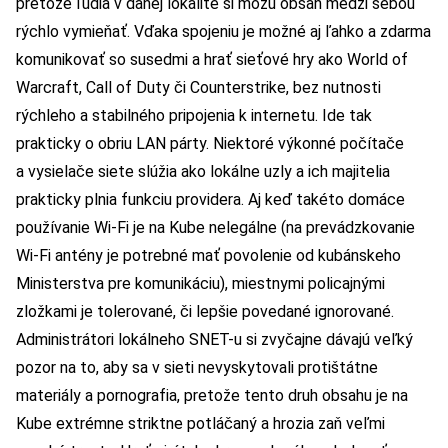
pretože ľudia v danej lokalite si môžu obsah medzi sebou
rýchlo vymieňať. Vďaka spojeniu je možné aj ľahko a zdarma
komunikovať so susedmi a hrať sieťové hry ako World of
Warcraft, Call of Duty či Counterstrike, bez nutnosti
rýchleho a stabilného pripojenia k internetu. Ide tak
prakticky o obriu LAN párty. Niektoré výkonné počítače
a vysielače siete slúžia ako lokálne uzly a ich majitelia
prakticky plnia funkciu providera. Aj keď takéto domáce
používanie Wi-Fi je na Kube nelegálne (na prevádzkovanie
Wi-Fi antény je potrebné mať povolenie od kubánskeho
Ministerstva pre komunikáciu), miestnymi policajnými
zložkami je tolerované, či lepšie povedané ignorované.
Administrátori lokálneho SNET-u si zvyčajne dávajú veľký
pozor na to, aby sa v sieti nevyskytovali protištátne
materiály a pornografia, pretože tento druh obsahu je na
Kube extrémne striktne potláčaný a hrozia zaň veľmi