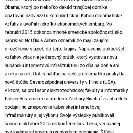
Obama, ktorý po niekoľko dekád trvajúcej odmlke
opätovne nadviazal s komunistickou Kubou diplomatické
vzťahy a uvoľnil niekoľko ekonomických embárg. Vo
februári 2015 dokonca mnohé americké spoločnosti, ako
napríklad Netflix a Airbnb oznámili, že majú záujem
o rozšírenie služieb do tejto krajiny. Napravenie politických
vzťahov však nie je čarovný prútik, ktorý vystavia novú
kubánsku internetovú infraštruktúru zo dňa na deň a ani
z roka na rok. Dobrý náhľad na celú problematiku poskytla
nová štúdia Severozápadnej univerzity v Illinois (USA),
v ktorej sa profesor elektrotechnickej fakulty a informatiky
Fabian Bustamante a študenti Zachary Bischof a John Rula
podujali na zmapovanie kubánskej internetovej
infraštruktúry a jej výkonu. Svoje výsledky publikovali
koncom októbra 2015 na konferencii v Tokiu, venovanej
svetovému internetu a rýchlostiam pripojenia. Štúdia