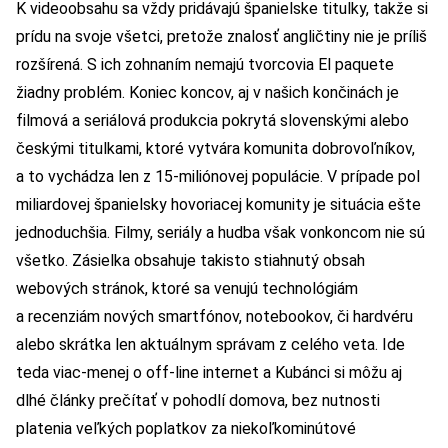
K videoobsahu sa vždy pridávajú španielske titulky, takže si
prídu na svoje všetci, pretože znalosť angličtiny nie je príliš
rozšírená. S ich zohnaním nemajú tvorcovia El paquete
žiadny problém. Koniec koncov, aj v našich končinách je
filmová a seriálová produkcia pokrytá slovenskými alebo
českými titulkami, ktoré vytvára komunita dobrovoľníkov,
a to vychádza len z 15-miliónovej populácie. V prípade pol
miliardovej španielsky hovoriacej komunity je situácia ešte
jednoduchšia. Filmy, seriály a hudba však vonkoncom nie sú
všetko. Zásielka obsahuje takisto stiahnutý obsah
webových stránok, ktoré sa venujú technológiám
a recenziám nových smartfónov, notebookov, či hardvéru
alebo skrátka len aktuálnym správam z celého veta. Ide
teda viac-menej o off-line internet a Kubánci si môžu aj
dlhé články prečítať v pohodlí domova, bez nutnosti
platenia veľkých poplatkov za niekoľkominútové