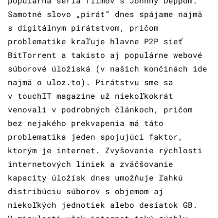
populárna séria filmov s Johnny Deppom.
Samotné slovo „pirát“ dnes spájame najmä
s digitálnym pirátstvom, pričom
problematike kraľuje hlavne P2P sieť
BitTorrent a takisto aj populárne webové
súborové úložiská (v našich končinách ide
najmä o uloz.to). Pirátstvu sme sa
v touchIT magazíne už niekoľkokrát
venovali v podrobných článkoch, pričom
bez nejakého prekvapenia má táto
problematika jeden spojujúci faktor,
ktorým je internet. Zvyšovanie rýchlosti
internetových liniek a zväčšovanie
kapacity úložísk dnes umožňuje ľahkú
distribúciu súborov s objemom aj
niekoľkých jednotiek alebo desiatok GB.