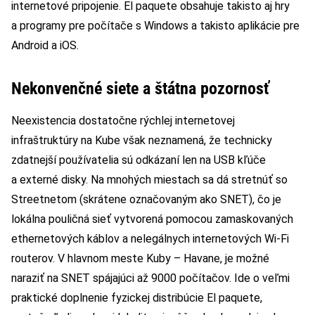
internetové pripojenie. El paquete obsahuje takisto aj hry
a programy pre počítače s Windows a takisto aplikácie pre
Android a iOS.
Nekonvenčné siete a štátna pozornosť
Neexistencia dostatočne rýchlej internetovej
infraštruktúry na Kube však neznamená, že technicky
zdatnejší používatelia sú odkázaní len na USB kľúče
a externé disky. Na mnohých miestach sa dá stretnúť so
Streetnetom (skrátene označovaným ako SNET), čo je
lokálna pouličná sieť vytvorená pomocou zamaskovaných
ethernetových káblov a nelegálnych internetových Wi-Fi
routerov. V hlavnom meste Kuby – Havane, je možné
naraziť na SNET spájajúci až 9000 počítačov. Ide o veľmi
praktické doplnenie fyzickej distribúcie El paquete,