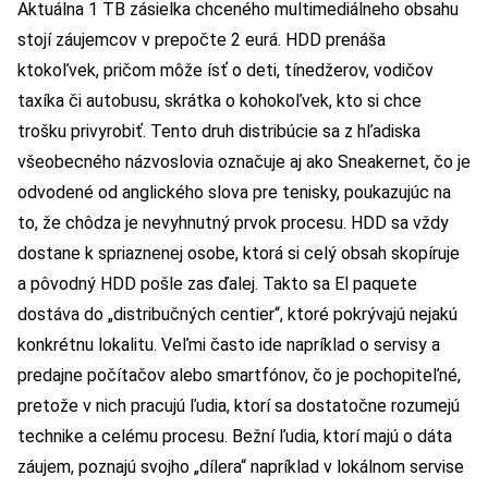
Aktuálna 1 TB zásielka chceného multimediálneho obsahu
stojí záujemcov v prepočte 2 eurá. HDD prenáša
ktokoľvek, pričom môže ísť o deti, tínedžerov, vodičov
taxíka či autobusu, skrátka o kohokoľvek, kto si chce
trošku privyrobiť. Tento druh distribúcie sa z hľadiska
všeobecného názvoslovia označuje aj ako Sneakernet, čo je
odvodené od anglického slova pre tenisky, poukazujúc na
to, že chôdza je nevyhnutný prvok procesu. HDD sa vždy
dostane k spriaznenej osobe, ktorá si celý obsah skopíruje
a pôvodný HDD pošle zas ďalej. Takto sa El paquete
dostáva do „distribučných centier“, ktoré pokrývajú nejakú
konkrétnu lokalitu. Veľmi často ide napríklad o servisy a
predajne počítačov alebo smartfónov, čo je pochopiteľné,
pretože v nich pracujú ľudia, ktorí sa dostatočne rozumejú
technike a celému procesu. Bežní ľudia, ktorí majú o dáta
záujem, poznajú svojho „dílera“ napríklad v lokálnom servise