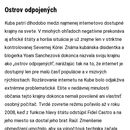
Ostrov odpojených
Kuba patrí dlhodobo medzi najmenej internetovo dostupné
krajiny na svete. V mnohých ohľadoch negatívne prekonáva
aj africké štáty a horšia situácia je už zrejme len v striktne
kontrolovanej Severnej Kórei. Známa kubánska disidentka a
blogerka Yoani Sanchezová dokonca nazvala svoju krajinu
ako „ostrov odpojených“, narážajúc tak na to, že internet je
dostupný len pre malú časť populácie a v mizivých
rýchlostiach. Rozširovanie internetu na Kube bolo odjakživa
extrémne problematické. Ešte v nedávnej minulosti
občania tejto krajiny dokonca nemali povolené ani vlastniť
osobný počítač. Tvrdé zovretie režimu poľavilo až v roku
2008, keď z funkcie hlavy štátu odstúpil Fidel Castro a na
jeho miesto sa dostal jeho brat Raúl. Zmenšenie
obmedzení umožnilo, aby sa výpočtová technika začala