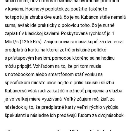
smartfónmi, bez nutnosti čakania na uvoľnenie počítača
v kaviarni. Hodinový poplatok za použitie takéhoto
hotspotu je zhruba dve eurá, čo je na Kubánca stále nemalá
suma, avšak ide prakticky o polovicu toho, čo je nutné
zaplatiť v klasickej kaviarni. Poskytovaná rýchlosť je 1
Mbit/s (125 kB/s). Záujemcovia si musia kúpiť za dve eurá
predplatnú kartu, na ktorej zotrú príslušné políčko
s prístupovým heslom, pomocou ktorého sa na hodinu
môžu pripojiť. Vzhľadom na to, že pri tom musia
s notebookom alebo smartfónom stáť vonku na
špecifickom mieste ulice nejde o príliš luxusnú službu.
Kubánci sú však radi za každú možnosť pripojenia a služba
je vo veľkej miere využívaná. Veľký záujem má, žiaľ, za
následok aj to, že predplatné karty veľmi rýchlo vykúpia
špekulanti a následne ich predávajú ľudom za dvojnásobok.