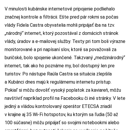
V minulosti kubánske internetové pripojenie podliehalo
značnej kontrole a filtrácii. Ešte pred pár rokmi sa počas
vlády Fidela Castra obyvatelia mohli pripájať iba na tzv.
„národný“ internet, ktorý pozostával z domácich stránok
vlády, úradov a e-mailovej služby. Texty pri tom boli výrazne
monitorované a pri napísaní slov, ktoré sa považovali za
buričské, bolo spojenie ukončené. Takzvaný „medzinárodný“
internet, tak ako ho poznáme my, bol dostupný len pre
turistov. Po nástupe Raúla Castra sa situácia zlepšila
a Kubánci dnes majú k regulárnemu internetu prístup.
Pokiaľ si môžu dovoliť vysoký poplatok za kaviareň, môžu
navštíviť napríklad profil na Facebooku či iné stránky. V lete
jediný a vládou kontrolovaný operátor ETECSA zriadil
v krajine aj 35 Wi-Fi hotspotov, ku ktorým sa ľudia (50 až
100 súčasne) môžu pripájať so svojimi notebookmi alebo