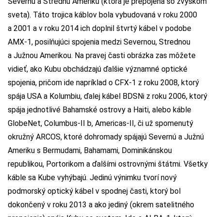
Severnú a Strednú Ameriku (ktorá je prepojená so zvyškom
sveta). Táto trojica káblov bola vybudovaná v roku 2000
a 2001 a v roku 2014 ich doplnil štvrtý kábel v podobe
AMX-1, posilňujúci spojenia medzi Severnou, Strednou
a Južnou Amerikou. Na pravej časti obrázka zas môžete
vidieť, ako Kubu obchádzajú ďalšie významné optické
spojenia, pričom ide napríklad o CFX-1 z roku 2008, ktorý
spája USA a Kolumbiu, ďalej kábel BDSNi z roku 2006, ktorý
spája jednotlivé Bahamské ostrovy a Haiti, alebo káble
GlobeNet, Columbus-II b, Americas-II, či už spomenutý
okružný ARCOS, ktoré dohromady spájajú Severnú a Južnú
Ameriku s Bermudami, Bahamami, Dominikánskou
republikou, Portorikom a ďalšími ostrovnými štátmi. Všetky
káble sa Kube vyhýbajú. Jedinú výnimku tvorí nový
podmorský optický kábel v spodnej časti, ktorý bol
dokončený v roku 2013 a ako jediný (okrem satelitného