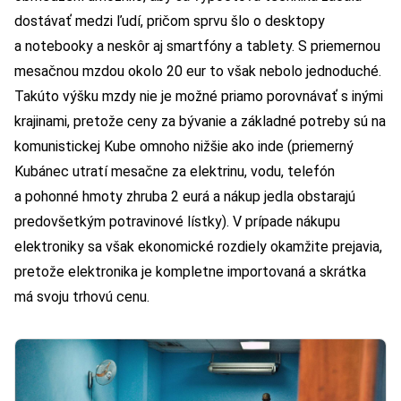
dostávať medzi ľudí, pričom sprvu šlo o desktopy
a notebooky a neskôr aj smartfóny a tablety. S priemernou
mesačnou mzdou okolo 20 eur to však nebolo jednoduché.
Takúto výšku mzdy nie je možné priamo porovnávať s inými
krajinami, pretože ceny za bývanie a základné potreby sú na
komunistickej Kube omnoho nižšie ako inde (priemerný
Kubánec utratí mesačne za elektrinu, vodu, telefón
a pohonné hmoty zhruba 2 eurá a nákup jedla obstarajú
predovšetkým potravinové lístky). V prípade nákupu
elektroniky sa však ekonomické rozdiely okamžite prejavia,
pretože elektronika je kompletne importovaná a skrátka
má svoju trhovú cenu.