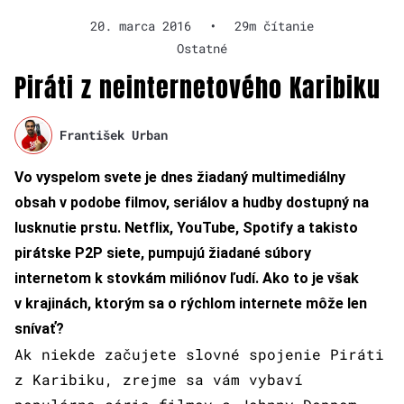
20. marca 2016
•
29m čítanie
Ostatné
Piráti z neinternetového Karibiku
František Urban
Vo vyspelom svete je dnes žiadaný multimediálny
obsah v podobe filmov, seriálov a hudby dostupný na
lusknutie prstu. Netflix, YouTube, Spotify a takisto
pirátske P2P siete, pumpujú žiadané súbory
internetom k stovkám miliónov ľudí. Ako to je však
v krajinách, ktorým sa o rýchlom internete môže len
snívať?
Ak niekde začujete slovné spojenie Piráti
z Karibiku, zrejme sa vám vybaví