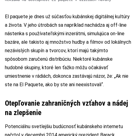
El paquete je dnes už súčasťou kubánskej digitálnej kultúry
a života. V jeho útrobách sa napríklad nachádza aj off-line
nástenka s používateľskými inzerátmi, simulujúca on-line
bazáre, ale takisto aj množstvo hudby a filmov od lokálnych
nezávislých skupín a tvorcov, ktorí majú takýmto
spôsobom zaručenú distribúciu. Niektoré kubánske
hudobné skupiny, ktoré len ťažko môžu očakávať
umiestnenie v rádiách, dokonca zastávajú názor, že: „Ak nie
ste na El Paquete, ako by ste ani neexistovali“.
Otepľovanie zahraničných vzťahov a nádej
na zlepšenie
Potenciálnu svetlejšiu budúcnosť kubánskeho internetu
načrtol v decembri 2014 americký prezident Barack