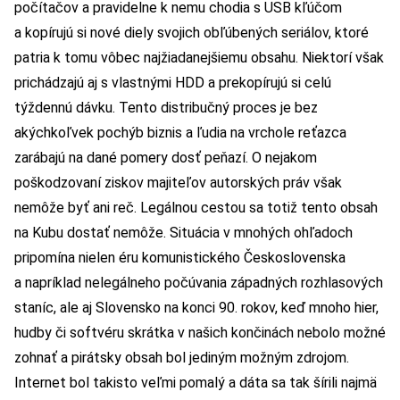
počítačov a pravidelne k nemu chodia s USB kľúčom
a kopírujú si nové diely svojich obľúbených seriálov, ktoré
patria k tomu vôbec najžiadanejšiemu obsahu. Niektorí však
prichádzajú aj s vlastnými HDD a prekopírujú si celú
týždennú dávku. Tento distribučný proces je bez
akýchkoľvek pochýb biznis a ľudia na vrchole reťazca
zarábajú na dané pomery dosť peňazí. O nejakom
poškodzovaní ziskov majiteľov autorských práv však
nemôže byť ani reč. Legálnou cestou sa totiž tento obsah
na Kubu dostať nemôže. Situácia v mnohých ohľadoch
pripomína nielen éru komunistického Československa
a napríklad nelegálneho počúvania západných rozhlasových
staníc, ale aj Slovensko na konci 90. rokov, keď mnoho hier,
hudby či softvéru skrátka v našich končinách nebolo možné
zohnať a pirátsky obsah bol jediným možným zdrojom.
Internet bol takisto veľmi pomalý a dáta sa tak šírili najmä