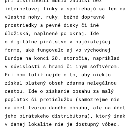
pri distribúcii musia zaobísť bez
internetovej linky a spoliehajú sa len na
vlastné nohy, ruky, bežné dopravné
prostriedky a pevné disky či iné
úložiská, naplnené po okraj. Ide
o digitálne pirátstvo v najčistejšej
forme, aké fungovalo aj vo východnej
Európe na konci 20. storočia, napríklad
v súvislosti s hrami či iným softvérom.
Pri ňom totiž nejde o to, aby niekto
získal platený obsah zdarma nelegálnou
cestou. Ide o získanie obsahu za malý
poplatok či protislužbu (samozrejme nie
na účet tvorcu daného obsahu, ale na účet
jeho pirátskeho distribútora), ktorý inak
v danej lokalite nie je dostupný vôbec.