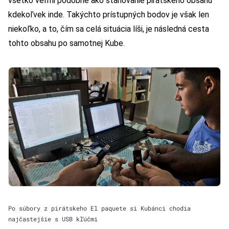
všetko veľmi podobné ako sťahovanie pirátskeho obsahu
kdekoľvek inde. Takýchto prístupných bodov je však len
niekoľko, a to, čím sa celá situácia líši, je následná cesta
tohto obsahu po samotnej Kube.
Po súbory z pirátskeho El paquete si Kubánci chodia
najčastejšie s USB kľúčmi