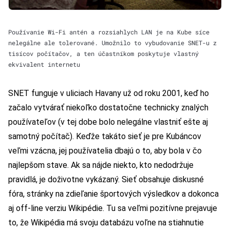
Používanie Wi-Fi antén a rozsiahlych LAN je na Kube síce
nelegálne ale tolerované. Umožnilo to vybudovanie SNET-u z
tisícov počítačov, a ten účastníkom poskytuje vlastný
ekvivalent internetu
SNET funguje v uliciach Havany už od roku 2001, keď ho
začalo vytvárať niekoľko dostatočne technicky znalých
používateľov (v tej dobe bolo nelegálne vlastniť ešte aj
samotný počítač). Keďže takáto sieť je pre Kubáncov
veľmi vzácna, jej používatelia dbajú o to, aby bola v čo
najlepšom stave. Ak sa nájde niekto, kto nedodržuje
pravidlá, je doživotne vykázaný. Sieť obsahuje diskusné
fóra, stránky na zdieľanie športových výsledkov a dokonca
aj off-line verziu Wikipédie. Tu sa veľmi pozitívne prejavuje
to, že Wikipédia má svoju databázu voľne na stiahnutie