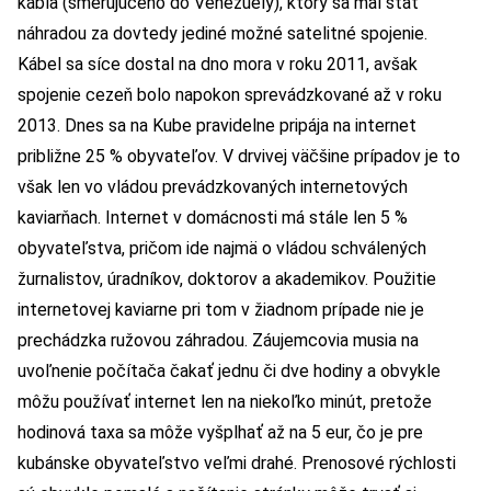
kábla (smerujúceho do Venezuely), ktorý sa mal stať
náhradou za dovtedy jediné možné satelitné spojenie.
Kábel sa síce dostal na dno mora v roku 2011, avšak
spojenie cezeň bolo napokon sprevádzkované až v roku
2013. Dnes sa na Kube pravidelne pripája na internet
približne 25 % obyvateľov. V drvivej väčšine prípadov je to
však len vo vládou prevádzkovaných internetových
kaviarňach. Internet v domácnosti má stále len 5 %
obyvateľstva, pričom ide najmä o vládou schválených
žurnalistov, úradníkov, doktorov a akademikov. Použitie
internetovej kaviarne pri tom v žiadnom prípade nie je
prechádzka ružovou záhradou. Záujemcovia musia na
uvoľnenie počítača čakať jednu či dve hodiny a obvykle
môžu používať internet len na niekoľko minút, pretože
hodinová taxa sa môže vyšplhať až na 5 eur, čo je pre
kubánske obyvateľstvo veľmi drahé. Prenosové rýchlosti