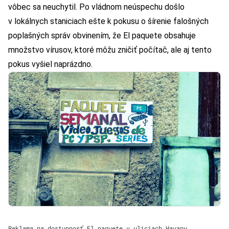
vôbec sa neuchytil. Po vládnom neúspechu došlo
v lokálnych staniciach ešte k pokusu o šírenie falošných
poplašných správ obvinením, že El paquete obsahuje
množstvo vírusov, ktoré môžu zničiť počítač, ale aj tento
pokus vyšiel naprázdno.
Reklama na dostupnosť El paquete v uliciach Havany