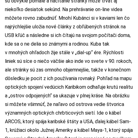
sú obvykle pomalé a načítanie stránky môže trvať aj
niekoľko desiatok sekúnd. Na prehrávanie on-line videa
môžete rovno zabudnúť. Mnohí Kubánci si v kaviarni len čo
najrýchlejšie uložia nové články z obľúbených stránok na
USB kľúč a následne si ich čítajú na svojom počítači doma,
kde sa o ne delia so známymi a rodinou. Kuba tak
v mnohých ohľadoch žije stále v „dial-up“ ére. Rýchlosti
liniek sú síce o niečo väčšie ako inde vo svete v 90. rokoch,
ale stránky sú zas omnoho objemnejšie, takže v konečnom
dôsledku je pocit z ich používania rovnaký. Pohľad na mapu
optických spojení vedúcich Karibikom odhaľuje krutú realitu
a „ostrov odpojených“ sa ukazuje v plnej kráse. Na obrázku
si môžete všimnúť, že naľavo od ostrova vedie štvorica
významných optických chrbticových sietí. Ide o kábel
ARCOS, ktorý spája karibské štáty a USA, ďalej kábel Sam-
1, krúžiaci okolo Južnej Ameriky a kábel Maya-1, ktorý spája