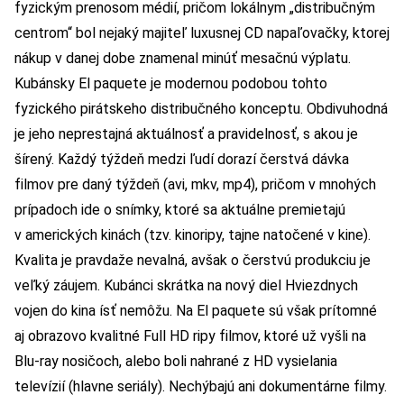
fyzickým prenosom médií, pričom lokálnym „distribučným
centrom“ bol nejaký majiteľ luxusnej CD napaľovačky, ktorej
nákup v danej dobe znamenal minúť mesačnú výplatu.
Kubánsky El paquete je modernou podobou tohto
fyzického pirátskeho distribučného konceptu. Obdivuhodná
je jeho neprestajná aktuálnosť a pravidelnosť, s akou je
šírený. Každý týždeň medzi ľudí dorazí čerstvá dávka
filmov pre daný týždeň (avi, mkv, mp4), pričom v mnohých
prípadoch ide o snímky, ktoré sa aktuálne premietajú
v amerických kinách (tzv. kinoripy, tajne natočené v kine).
Kvalita je pravdaže nevalná, avšak o čerstvú produkciu je
veľký záujem. Kubánci skrátka na nový diel Hviezdnych
vojen do kina ísť nemôžu. Na El paquete sú však prítomné
aj obrazovo kvalitné Full HD ripy filmov, ktoré už vyšli na
Blu-ray nosičoch, alebo boli nahrané z HD vysielania
televízií (hlavne seriály). Nechýbajú ani dokumentárne filmy.