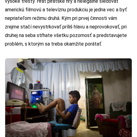
vysoké tresty. Hrať pirátske hry a nelegálne sledovať
americkú filmovú a televíznu produkciu je jedna vec a byť
nepriateľom režimu druhá. Kým pri prvej činnosti vám
zrejme stačí nevystrkovať príliš hlavu a neprovokovať, pri
druhej na seba stŕhate všetku pozornosť a predstavujete
problém, s ktorým sa treba okamžite porátať.