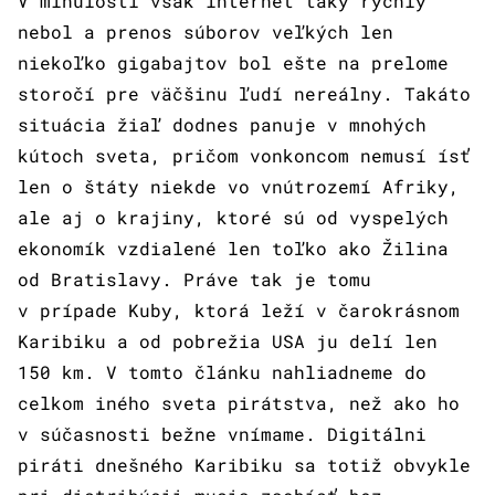
V minulosti však internet taký rýchly
nebol a prenos súborov veľkých len
niekoľko gigabajtov bol ešte na prelome
storočí pre väčšinu ľudí nereálny. Takáto
situácia žiaľ dodnes panuje v mnohých
kútoch sveta, pričom vonkoncom nemusí ísť
len o štáty niekde vo vnútrozemí Afriky,
ale aj o krajiny, ktoré sú od vyspelých
ekonomík vzdialené len toľko ako Žilina
od Bratislavy. Práve tak je tomu
v prípade Kuby, ktorá leží v čarokrásnom
Karibiku a od pobrežia USA ju delí len
150 km. V tomto článku nahliadneme do
celkom iného sveta pirátstva, než ako ho
v súčasnosti bežne vnímame. Digitálni
piráti dnešného Karibiku sa totiž obvykle