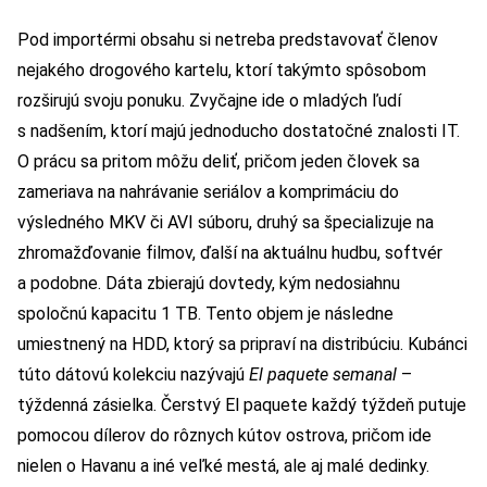
Pod importérmi obsahu si netreba predstavovať členov
nejakého drogového kartelu, ktorí takýmto spôsobom
rozširujú svoju ponuku. Zvyčajne ide o mladých ľudí
s nadšením, ktorí majú jednoducho dostatočné znalosti IT.
O prácu sa pritom môžu deliť, pričom jeden človek sa
zameriava na nahrávanie seriálov a komprimáciu do
výsledného MKV či AVI súboru, druhý sa špecializuje na
zhromažďovanie filmov, ďalší na aktuálnu hudbu, softvér
a podobne. Dáta zbierajú dovtedy, kým nedosiahnu
spoločnú kapacitu 1 TB. Tento objem je následne
umiestnený na HDD, ktorý sa pripraví na distribúciu. Kubánci
túto dátovú kolekciu nazývajú
El paquete semanal
–
týždenná zásielka. Čerstvý El paquete každý týždeň putuje
pomocou dílerov do rôznych kútov ostrova, pričom ide
nielen o Havanu a iné veľké mestá, ale aj malé dedinky.