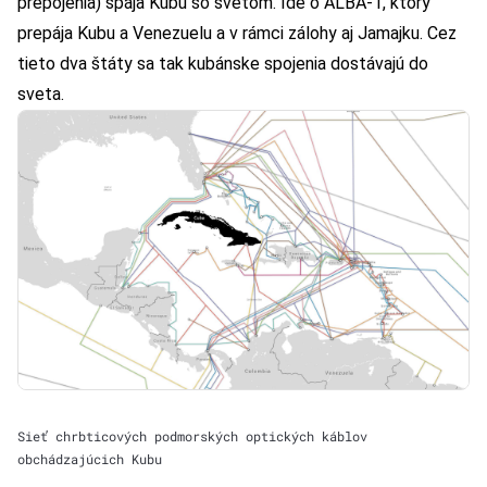
prepojenia) spája Kubu so svetom. Ide o ALBA-1, ktorý
prepája Kubu a Venezuelu a v rámci zálohy aj Jamajku. Cez
tieto dva štáty sa tak kubánske spojenia dostávajú do
sveta.
Sieť chrbticových podmorských optických káblov
obchádzajúcich Kubu