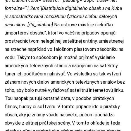
[tit_citation color=“#fa6161″ padding=“20px“ float=“left“
font-size=“1.2em“]Distribúcia digitálneho obsahu na Kube
je sprostredkovaná rozsiahlou fyzickou sieťou dátových
pašerákov. [/tit_citation]
Na ostrove existuje niekoľko
„importérov obsahu“, ktorí vo väčšine prípadov operujú
prostredníctvom nelegálnej satelitnej antény, umiestnenej
na streche napríklad vo falošnom plastovom zásobníku na
vodu. Takýmto spôsobom je možné prijímať vysielanie
amerických televíznych staníc a napojením na satelitný
tuner ich počítačom nahrávať. Vo výsledku sa tak vytvorí
záznam nových dielov amerických televíznych seriálov bez
toho, aby bolo nutné vyťažovať satelitnú internetovú linku.
Tou naopak putujú ostatné dáta, v podobe pirátskych
filmov, hudby či softvéru. V tomto prípade ide o pirátsky
obsah, aký je známy všade na svete, pričom pochádza
obvykle z elitnej pirátskej scény. V tomto ohľade je teda