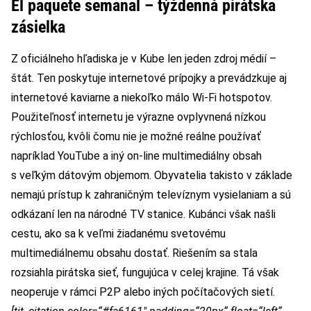
El paquete semanal – týždenná pirátska
zásielka
Z oficiálneho hľadiska je v Kube len jeden zdroj médií –
štát. Ten poskytuje internetové prípojky a prevádzkuje aj
internetové kaviarne a niekoľko málo Wi-Fi hotspotov.
Použiteľnosť internetu je výrazne ovplyvnená nízkou
rýchlosťou, kvôli čomu nie je možné reálne používať
napríklad YouTube a iný on-line multimediálny obsah
s veľkým dátovým objemom. Obyvatelia takisto v základe
nemajú prístup k zahraničným televíznym vysielaniam a sú
odkázaní len na národné TV stanice. Kubánci však našli
cestu, ako sa k veľmi žiadanému svetovému
multimediálnemu obsahu dostať. Riešením sa stala
rozsiahla pirátska sieť, fungujúca v celej krajine. Tá však
neoperuje v rámci P2P alebo iných počítačových sietí.