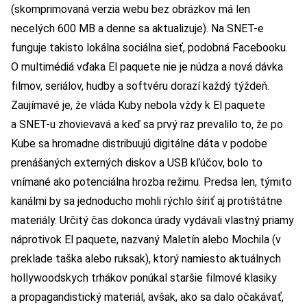
(skomprimovaná verzia webu bez obrázkov má len
necelých 600 MB a denne sa aktualizuje). Na SNET-e
funguje takisto lokálna sociálna sieť, podobná Facebooku.
O multimédiá vďaka El paquete nie je núdza a nová dávka
filmov, seriálov, hudby a softvéru dorazí každý týždeň.
Zaujímavé je, že vláda Kuby nebola vždy k El paquete
a SNET-u zhovievavá a keď sa prvý raz prevalilo to, že po
Kube sa hromadne distribuujú digitálne dáta v podobe
prenášaných externých diskov a USB kľúčov, bolo to
vnímané ako potenciálna hrozba režimu. Predsa len, týmito
kanálmi by sa jednoducho mohli rýchlo šíriť aj protištátne
materiály. Určitý čas dokonca úrady vydávali vlastný priamy
náprotivok El paquete, nazvaný Maletín alebo Mochila (v
preklade taška alebo ruksak), ktorý namiesto aktuálnych
hollywoodskych trhákov ponúkal staršie filmové klasiky
a propagandistický materiál, avšak, ako sa dalo očakávať,