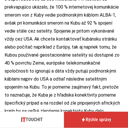
prekvapujúco ukázalo, že 100 % internetovej komunikácie
smerom von z Kuby vedie podmorským káblom ALBA-1,
avšak pri komunikácii smerom na Kubu až 92 % spojení
vedie stále cez satelity. Spojenie je pritom vykonávané
vždy cez USA. Ak chcete kontaktovať kubánsku stránku
alebo počítač napríklad z Európy, tak aj napriek tomu, že
Kubou používané geostacionárne satelity sú dostupné zo
40 % povrchu Zeme, európske telekomunikačné
spoločnosti to ignorujú a dáta vždy putujú podmorskými
káblami najprv do USA a odtiaľ následne satelitným
spojením na Kubu. To je pomerne zaujímavý fakt, pretože
to naznačuje, že Kuba je z hľadiska konektivity pomerne
špecifický prípad a na rozdiel od zle pripojených afrických
krajín by sa veľké zlepšenie konektivity Kuby dalo
dosiahnuť len samotným zlepšením routovania. Pri testoch
TOUCHIT
Rýchle správy
sieťovej infraštruktúry sa zároveň zistilo, že je prítomné