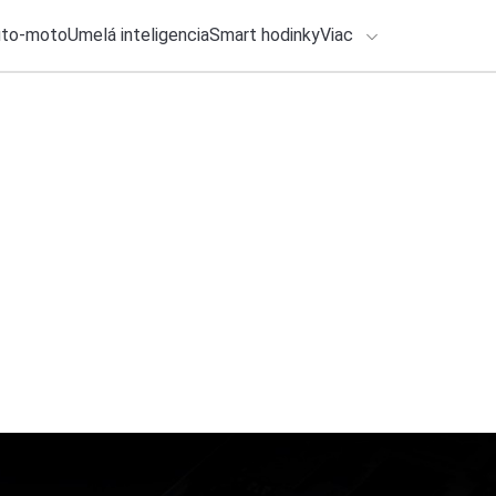
uto-moto
Umelá inteligencia
Smart hodinky
Viac
HLO BY VÁS ZAUJÍMAŤ
lačové správy
4. augusta 2026
•
2m
ADÁVANIA
Ako vyzerá spamová
Michal Reiter
Zadajte frázu pre vyhľadanie