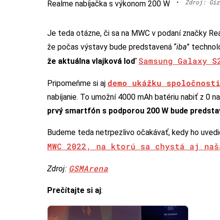
•
Zdroj: Giz
Realme nabíjačka s výkonom 200 W
Je teda otázne, či sa na MWC v podaní značky Re
že počas výstavy bude predstavená “
iba
” technol
Samsung Galaxy S
že aktuálna vlajková loď
demo ukážku spoločnost
Pripomeňme si aj
nabíjanie. To umožní 4000 mAh batériu nabiť z 0 n
prvý smartfón s podporou 200 W bude predstave
Budeme teda netrpezlivo očakávať, kedy ho uvedi
MWC 2022, na ktorú sa chystá aj naš
GSMArena
Zdroj:
Prečítajte si aj
: