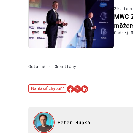
20. febr
MWC 20
môžem
Ondrej M
Ostatné
•
Smartfóny
Nahlásiť chybu
Peter Hupka