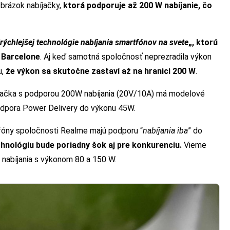
brázok nabíjačky,
ktorá podporuje až 200 W nabíjanie, čo
jrýchlejšej technológie nabíjania smartfónov na svete
„, ktorú
 Barcelone
. Aj keď samotná spoločnosť neprezradila výkon
u,
že výkon sa skutočne zastaví až na hranici 200 W
.
íjačka s podporou 200W nabíjania (20V/10A) má modelové
odpora Power Delivery do výkonu 45W.
fóny spoločnosti Realme majú podporu “
nabíjania iba
” do
hnológiu bude poriadny šok aj pre konkurenciu.
Vieme
 nabíjania s výkonom 80 a 150 W.