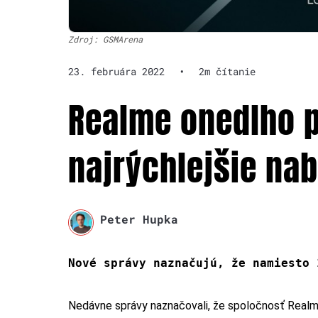
Zdroj: GSMArena
23. februára 2022
•
2m čítanie
Realme onedlho p
najrýchlejšie nab
Peter Hupka
Nové správy naznačujú, že namiesto 
Nedávne správy naznačovali, že spoločnosť Realme