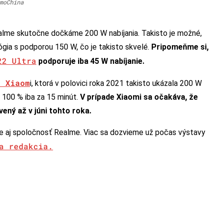
moChina
alme skutočne dočkáme 200 W nabíjania. Takisto je možné,
ógia s podporou 150 W, čo je takisto skvelé.
Pripomeňme si,
22 Ultra
podporuje iba 45 W nabíjanie.
i Xiaom
i, ktorá v polovici roka 2021 takisto ukázala 200 W
a 100 % iba za 15 minút.
V prípade Xiaomi sa očakáva, že
ný až v júni tohto roka.
e aj spoločnosť Realme. Viac sa dozvieme už počas výstavy
a redakcia.