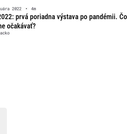
uára 2022
•
4m
22: prvá poriadna výstava po pandémii. Čo
e očakávať?
acko