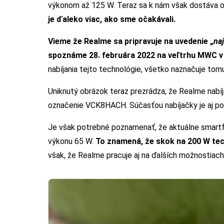
výkonom až 125 W. Teraz sa k nám však dostáva o
je ďaleko viac, ako sme očakávali.
Vieme že Realme sa pripravuje na uvedenie „
na
spoznáme 28. februára 2022 na veľtrhu MWC v
nabíjania tejto technológie, všetko naznačuje tom
Uniknutý obrázok teraz prezrádza, že Realme nab
označenie VCK8HACH. Súčasťou nabíjačky je aj p
Je však potrebné poznamenať, že aktuálne smart
výkonu 65 W.
To znamená, že skok na 200 W tec
však, že Realme pracuje aj na ďalších možnostiach