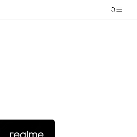
Nájsť
 SMS a čo treba urobiť?