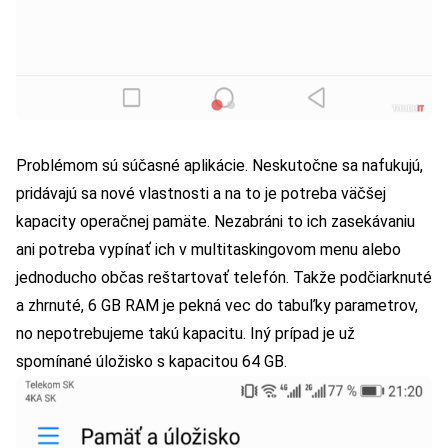
Problémom sú súčasné aplikácie. Neskutočne sa nafukujú,
pridávajú sa nové vlastnosti a na to je potreba väčšej
kapacity operačnej pamäte. Nezabráni to ich zasekávaniu
ani potreba vypínať ich v multitaskingovom menu alebo
jednoducho občas reštartovať telefón. Takže podčiarknuté
a zhrnuté, 6 GB RAM je pekná vec do tabuľky parametrov,
no nepotrebujeme takú kapacitu. Iný prípad je už
spomínané úložisko s kapacitou 64 GB.