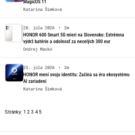
MagicOS 11
Katarína Šimková
28. júla 2026
•
2m
HONOR 600 Smart 5G mieri na Slovensko: Extrémna
výdrž batérie a odolnosť za necelých 300 eur
Ondrej Macko
23. júla 2026
•
2m
HONOR mení svoju identitu: Začína sa éra ekosystému
AI zariadení
Katarína Šimková
Stránky:
1
2
3
4
5