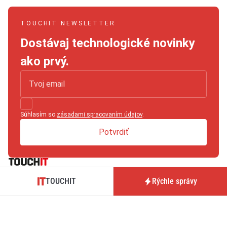
TOUCHIT NEWSLETTER
Dostávaj technologické novinky
ako prvý.
Súhlasím so
zásadami spracovaním údajov
.
Potvrdiť
TOUCHIT je magazín prinášajúci novinky, testy a analýzy zo
TOUCHIT
Rýchle správy
sveta technológií, hardvéru, softvéru či mobilných operátorov.