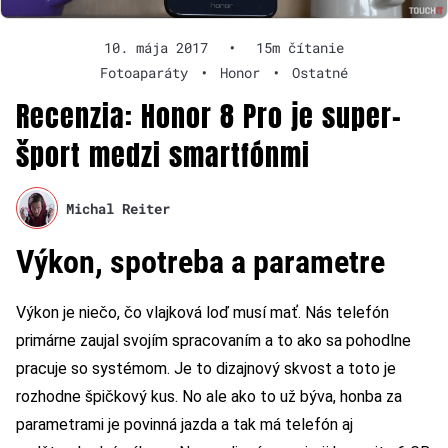
10. mája 2017
•
15m čítanie
Fotoaparáty
•
Honor
•
Ostatné
Recenzia: Honor 8 Pro je super-
šport medzi smartfónmi
Michal Reiter
Výkon, spotreba a parametre
Výkon je niečo, čo vlajková loď musí mať. Nás telefón
primárne zaujal svojím spracovaním a to ako sa pohodlne
pracuje so systémom. Je to dizajnový skvost a toto je
rozhodne špičkový kus. No ale ako to už býva, honba za
parametrami je povinná jazda a tak má telefón aj