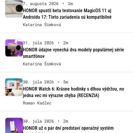
7. augusta 2026
•
2m
HONOR spustil beta testovanie MagicOS 11 aj
Androidu 17: Tieto zariadenia sú kompatibilné
Katarína Šimková
31. júla 2026
•
2m
HONOR údajne vynechá dva modely populárnej série
smartfónov
Katarína Šimková
30. júla 2026
•
5m
HONOR Watch 6: Krásne hodinky s dlhou výdržou, no
jedna vec mi výrazne chýba (RECENZIA)
Roman Kadlec
30. júla 2026
•
2m
HONOR už o pár dní predstaví operačný systém