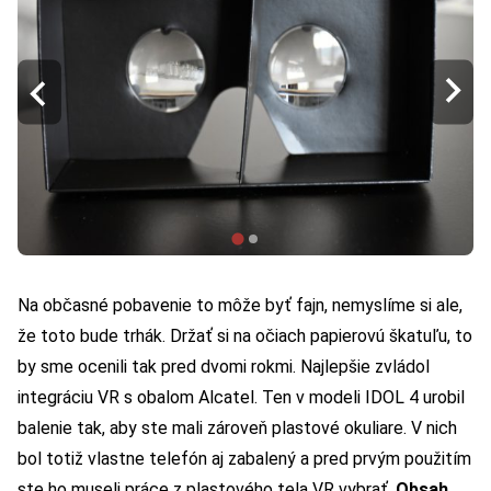
Na občasné pobavenie to môže byť fajn, nemyslíme si ale,
že toto bude trhák. Držať si na očiach papierovú škatuľu, to
by sme ocenili tak pred dvomi rokmi. Najlepšie zvládol
integráciu VR s obalom Alcatel. Ten v modeli IDOL 4 urobil
balenie tak, aby ste mali zároveň plastové okuliare. V nich
bol totiž vlastne telefón aj zabalený a pred prvým použitím
ste ho museli práce z plastového tela VR vybrať.
Obsah