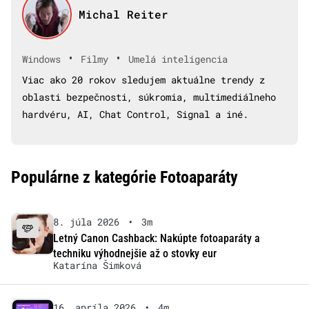
Michal Reiter
•
•
Windows
Filmy
Umelá inteligencia
Viac ako 20 rokov sledujem aktuálne trendy z
oblasti bezpečnosti, súkromia, multimediálneho
hardvéru, AI, Chat Control, Signal a iné.
Populárne z kategórie Fotoaparáty
8. júla 2026
•
3m
Letný Canon Cashback: Nakúpte fotoaparáty a
techniku výhodnejšie až o stovky eur
Katarína Šimková
16. apríla 2026
•
4m