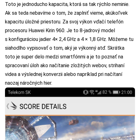
Toto je jednoducho kapacita, ktorá sa tak rýchlo neminie.
Ak sa teda nebavíme o tom, že zaplniť vieme, akúkoľvek
kapacitu úložné priestoru. Za svoj výkon vďačí telefón
procesoru Huawei Kirin 960. Je to 8-jadrový model
s konfiguráciou jadier 4× 2,4 GHz a 4 × 1,8 GHz. Môžeme tu
siahodlho vypisovať o tom, aký je výkonný atď. Skrátka
toto je super delo medzi smartfónmi a je to poznať na
spracovaní úloh ako načítanie zložitých webov, strihaní
videa a výslednej konverzii alebo napríklad pri načítaní
naozaj náročných hier.