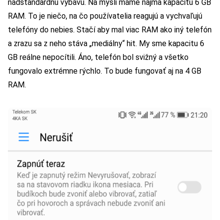
nadštandardnú výbavu. Na mysli máme najmä kapacitu 6 GB
RAM. To je niečo, na čo používatelia reagujú a vychvaľujú
telefóny do nebies. Stačí aby mal viac RAM ako iný telefón
a zrazu sa z neho stáva „mediálny“ hit. My sme kapacitu 6
GB reálne nepocítili. Áno, telefón bol svižný a všetko
fungovalo extrémne rýchlo. To bude fungovať aj na 4 GB
RAM.