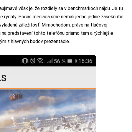
ujímavé však je, že rozdiely sa v benchmarkoch nájdu. Je tu
ne rýchly. Počas mesiaca sme nemali jedno jediné zaseknutie
 vyladenú záležitosť. Mimochodom, práve na tlačovej
li na predstavení tohto telefónu priamo tam a rýchlejšie
ným z hlavných bodov prezentácie.