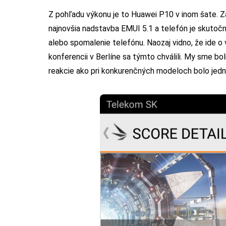
Z pohľadu výkonu je to Huawei P10 v inom šate. Za
najnovšia nadstavba EMUI 5.1 a telefón je skutoč
alebo spomalenie telefónu. Naozaj vidno, že ide o
konferencii v Berlíne sa týmto chválili. My sme bo
reakcie ako pri konkurenčných modeloch bolo jed