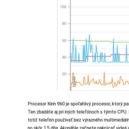
Procesor Kirin 960 je spoľahlivý procesor, ktorý pa
Ten zbadáte aj pri iných telefónoch s týmto CPU.
totiž telefón používať bez výrazného multimediál
no skôr 1,5 dňa. Akonáhle začnete nakrúcať videá a