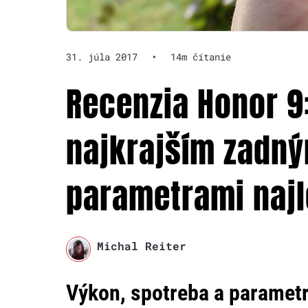
31. júla 2017
•
14m čítanie
Recenzia Honor 9:
najkrajším zadn
parametrami najl
Michal Reiter
Výkon, spotreba a paramet