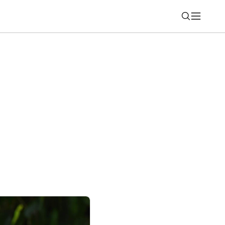
Nájsť
a streamovacích službách: akčná novinka
a mnoho ďalšieho