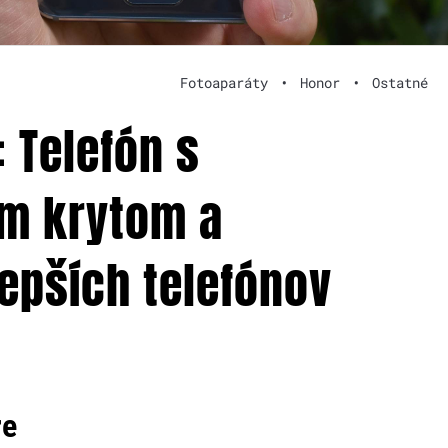
Fotoaparáty
•
Honor
•
Ostatné
 Telefón s
ým krytom a
epších telefónov
re