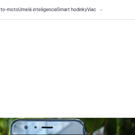
uto-moto
Umelá inteligencia
Smart hodinky
Viac
HLO BY VÁS ZAUJÍMAŤ
lačové správy
6. augusta 2026
•
3m
ADÁVANIA
5 tipov na filmy n
aj kvalitná dráma 
Zadajte frázu pre vyhľadanie
Katarína Šimková