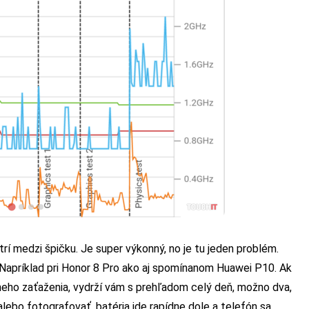
trí medzi špičku. Je super výkonný, no je tu jeden problém.
 Napríklad pri Honor 8 Pro ako aj spomínanom Huawei P10. Ak
neho zaťaženia, vydrží vám s prehľadom celý deň, možno dva,
lebo fotografovať, batéria ide rapídne dole a telefón sa