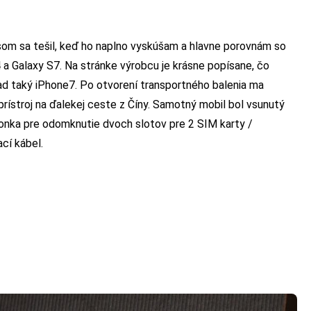
 som sa tešil, keď ho naplno vyskúšam a hlavne porovnám so
a Galaxy S7. Na stránke výrobcu je krásne popísane, čo
lad taký iPhone7. Po otvorení transportného balenia ma
 prístroj na ďalekej ceste z Číny. Samotný mobil bol vsunutý
ponka pre odomknutie dvoch slotov pre 2 SIM karty /
cí kábel.