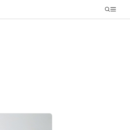
Nájsť
smartfóny, ktoré majú potenciál prekonať
ode