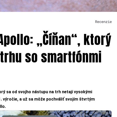
Recenzie
pollo: „Číňan“, ktorý
 trhu so smartfónmi
orý sa od svojho nástupu na trh netají vysokými
. výročie, a už sa môže pochváliť svojím štvrtým
lo.