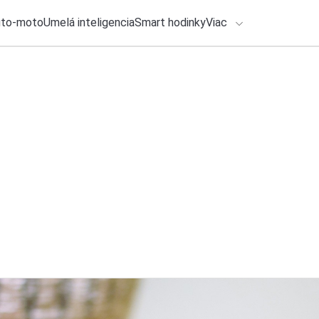
uto-moto
Umelá inteligencia
Smart hodinky
Viac
HLO BY VÁS ZAUJÍMAŤ
lačové správy
23. júla 2026
•
2m
ADÁVANIA
Xiaomi pripravuje 
súčasné vlajkové l
Zadajte frázu pre vyhľadanie
Katarína Šimková