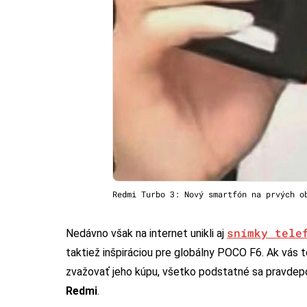
Redmi Turbo 3: Nový smartfón na prvých o
snímky tele
Nedávno však na internet unikli aj
taktiež inšpiráciou pre globálny POCO F6. Ak vás
zvažovať jeho kúpu, všetko podstatné sa pravde
Redmi
.