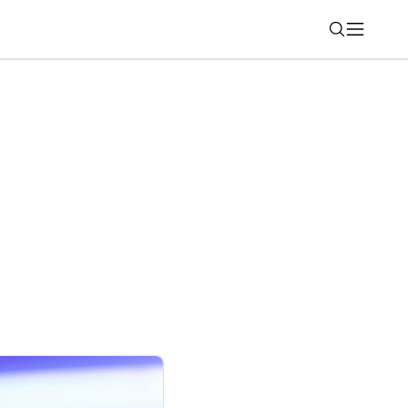
Nájsť
 SMS a čo treba urobiť?