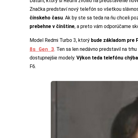
Dátum, ktorý si Redmi zvolilo na predstavenie no
Značka predstaví nový telefón so všetkou slávnos
čínskeho času
. Ak by ste sa teda na ňu chceli po
prebehne v čínštine
, a preto vám odporúčame skô
Model Redmi Turbo 3, ktorý
bude základom pre
8s Gen 3
. Ten sa len nedávno predstavil na trh
dostupnejšie modely.
Výkon teda telefónu chýb
F6.