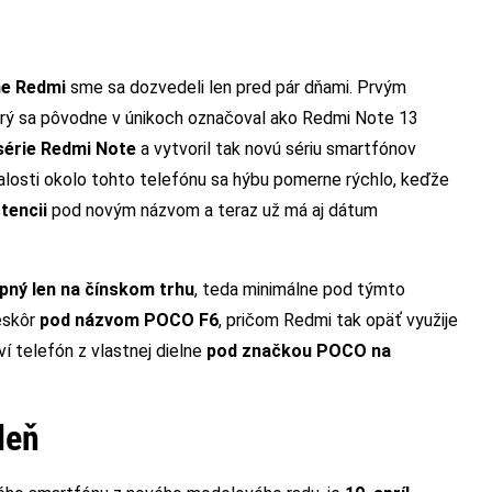
ne Redmi
sme sa dozvedeli len pred pár dňami. Prvým
orý sa pôvodne v únikoch označoval ako Redmi Note 13
 série Redmi Note
a vytvoril tak novú sériu smartfónov
alosti okolo tohto telefónu sa hýbu pomerne rýchlo, keďže
tencii
pod novým názvom a teraz už má aj dátum
pný len na čínskom trhu
, teda minimálne pod týmto
eskôr
pod názvom POCO F6
, pričom Redmi tak opäť využije
í telefón z vlastnej dielne
pod značkou POCO na
deň