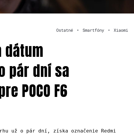
Ostatné
•
Smartfóny
•
Xiaomi
á dátum
o pár dní sa
pre POCO F6
rhu už o pár dní, získa označenie Redmi