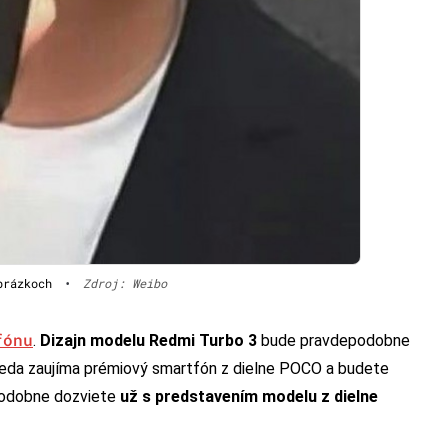
brázkoch
•
Zdroj: Weibo
fónu
.
Dizajn modelu Redmi Turbo 3
bude pravdepodobne
 teda zaujíma prémiový smartfón z dielne POCO a budete
podobne dozviete
už s predstavením modelu z dielne