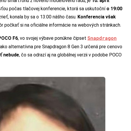
vého smartfónu z nového modelového radu, je
10. apríl
.
ťou počas tlačovej konferencie, ktorá sa uskutoční
o 19:00
zrieť, konala by sa o 13:00 nášho času.
Konferencia však
r počkať si na oficiálne informácie na webových stránkach.
Snapdragon
 POCO F6
, vo svojej výbave ponúkne čipset
u ako alternatívna pre Snapdragon 8 Gen 3 určená pre cenovo
ať nebude
, čo sa odrazí aj na globálnej verzii v podobe POCO