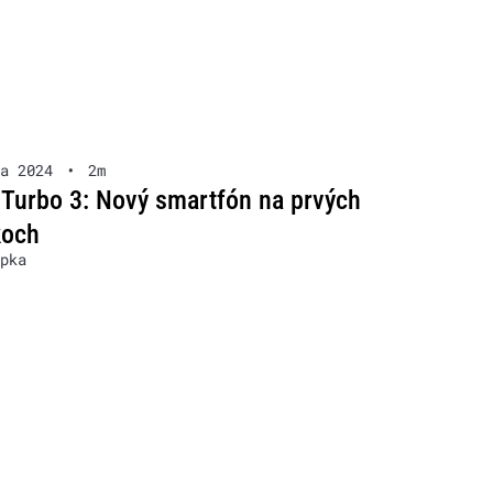
a 2024
•
2m
Turbo 3: Nový smartfón na prvých
koch
pka