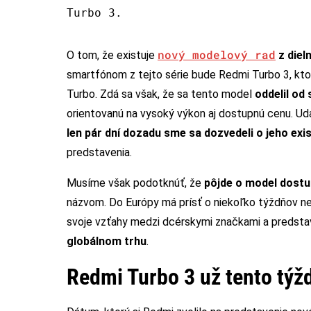
Turbo 3.
nový modelový rad
O tom, že existuje
z diel
smartfónom z tejto série bude Redmi Turbo 3, kt
Turbo. Zdá sa však, že sa tento model
oddelil od
orientovanú na vysoký výkon aj dostupnú cenu. Ud
len pár dní dozadu sme sa dozvedeli o jeho exis
predstavenia.
Musíme však podotknúť, že
pôjde o model dostu
názvom. Do Európy má prísť o niekoľko týždňov n
svoje vzťahy medzi dcérskymi značkami a predstav
globálnom trhu
.
Redmi Turbo 3 už tento týž