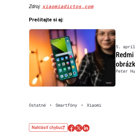
xiaomiadictos.com
Zdroj:
Prečítajte si aj:
5. apríl
Redmi 
obráz
Peter Hu
Ostatné
•
Smartfóny
•
Xiaomi
Nahlásiť chybu