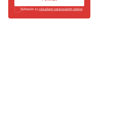
Súhlasím so
zásadami spracovaním údajov
.