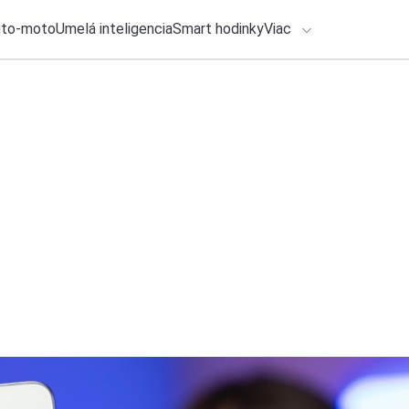
uto-moto
Umelá inteligencia
Smart hodinky
Viac
HLO BY VÁS ZAUJÍMAŤ
lačové správy
4. augusta 2026
•
2m
ADÁVANIA
Ako vyzerá spamová
Michal Reiter
Zadajte frázu pre vyhľadanie