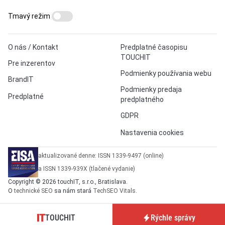
Tmavý režim
O nás / Kontakt
Predplatné časopisu
TOUCHIT
Pre inzerentov
Podmienky používania webu
BrandIT
Podmienky predaja
Predplatné
predplatného
GDPR
Nastavenia cookies
aktualizované denne: ISSN 1339-9497 (online)
a ISSN 1339-939X (tlačené vydanie)
Copyright © 2026 touchIT, s.r.o., Bratislava.
O
technické SEO
sa nám stará
TechSEO Vitals
.
TOUCHIT
Rýchle správy