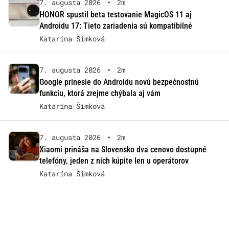
7. augusta 2026
•
2m
HONOR spustil beta testovanie MagicOS 11 aj
Androidu 17: Tieto zariadenia sú kompatibilné
Katarína Šimková
7. augusta 2026
•
2m
Google prinesie do Androidu novú bezpečnostnú
funkciu, ktorá zrejme chýbala aj vám
Katarína Šimková
7. augusta 2026
•
2m
Xiaomi prináša na Slovensko dva cenovo dostupné
telefóny, jeden z nich kúpite len u operátorov
Katarína Šimková