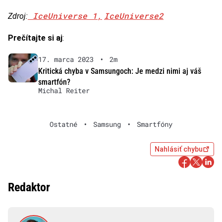
IceUniverse 1
,
IceUniverse2
Zdroj:
Prečítajte si aj
:
17. marca 2023
•
2m
Kritická chyba v Samsungoch: Je medzi nimi aj váš
smartfón?
Michal Reiter
Ostatné
•
Samsung
•
Smartfóny
Nahlásiť chybu
Redaktor