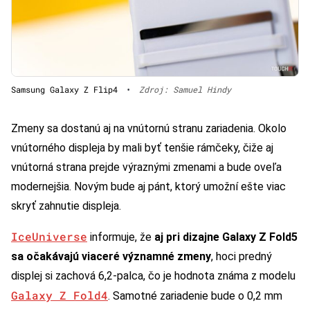
Samsung Galaxy Z Flip4
•
Zdroj: Samuel Hindy
Zmeny sa dostanú aj na vnútornú stranu zariadenia. Okolo
vnútorného displeja by mali byť tenšie rámčeky, čiže aj
vnútorná strana prejde výraznými zmenami a bude oveľa
modernejšia. Novým bude aj pánt, ktorý umožní ešte viac
skryť zahnutie displeja.
IceUniverse
informuje, že
aj pri dizajne Galaxy Z Fold5
sa očakávajú viaceré významné zmeny
, hoci predný
displej si zachová 6,2-palca, čo je hodnota známa z modelu
Galaxy Z Fold4
. Samotné zariadenie bude o 0,2 mm