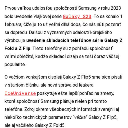
Prvou veľkou udalosťou spoločnosti Samsung v roku 2023
Galaxy S23
bolo uvedenie vlajkovej série
. To sa konalo 1.
februára, čiže je to už veľmi dlhá doba, čo nás núti pozerať
sa dopredu. Ďalšou z významných udalostí kórejského
výrobcu je
uvedenie skladacích telefónov série Galaxy Z
Fold a Z Flip
. Tieto telefóny sú z pohľadu spoločnosť
veľmi dôležité, keďže skladací dizajn sa teší čoraz väčšej
popularite.
O väčšom vonkajšom displeji Galaxy Z Flip5 sme síce písali
v staršom článku, ale nová správa od leakera
IceUniverse
poskytuje ešte lepší pohľad na zmeny,
ktoré spoločnosť Samsung plánuje nielen pri tomto
telefóne. Zdroj okrem všeobecných informácií zverejnil aj
niekoľko technických parametrov “
véčka
” Galaxy Z Flip5,
ale aj väčšieho Galaxy Z Fold5.