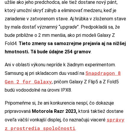
užšie ako jeho predchodca, ale tiež dostane nový pánt,
ktorý umožní skryť záhyb a eliminovať medzeru, keď je
zariadenie v zatvorenom stave. Aj hrúbka v zloženom stave
by mala dostať významný “
upgrade
”. Predpokladá sa, že
bude približne o 2 mm menšia, ako pri modeli Galaxy Z
Fold4.
Tieto zmeny sa samozrejme prejavia aj na nižšej
hmotnosti. Tá bude údajne 254 gramov
.
Ani v oblasti výkonu nepríde k žiadnym experimentom.
Snapdragon 8
Samsung aj pri skladacom duu vsadí na
Gen 2 for Galaxy
, pričom Galaxy Z Flip5 a Z Fold5
budú vodoodolné na úrovni IPX8.
Pripomeňme si, že ani konkurencia nespí, čo dokazuje
pripravovaná
Motorola Razr 2023,
ktorá taktiež
dostane
správy
oveľa väčší vonkajší displej, čo naznačujú viaceré
z prostredia spoločnosti
.