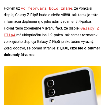
vo februári bolo známe
Pokým už
, že vonkajší
displej Galaxy Z Flip5 bude o niečo väčší, tak teraz je táto
informácia doplnená aj o jeho údajný rozmer 3,4-palca.
Galaxy Z
Pokiaľ teda zoberieme v úvahu fakt, že displej
Flip4
má uhlopriečku iba 1,9-palca, tak nárast rozmerov
vonkajšieho displeja Galaxy Z Flip5 je skutočne výrazný.
Zdroj dodáva, že pomer strán je 1:1,038,
čiže ide o takmer
dokonalý štvorec
.