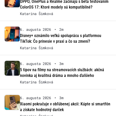
OPPO, OnePlus a Realme začínajú s beta testovaním
ColorOS 17: Ktoré modely sú kompatibilné?
Katarína Šimková
6. augusta 2026
•
2m
Disney+ oznámilo veľkú spoluprácu s platformou
TikTok: Čo prinesie v praxi a čo sa zmení?
Katarína Šimková
6. augusta 2026
•
3m
5 tipov na filmy na streamovacích službách: akčná
novinka aj kvalitná dráma a mnoho ďalšieho
Katarína Šimková
6. augusta 2026
•
3m
Xiaomi pokračuje v obľúbenej akcii: Kúpte si smartfón
a získate hodnotný darček