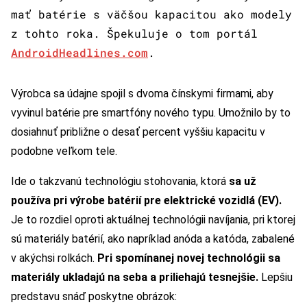
mať batérie s väčšou kapacitou ako modely
z tohto roka. Špekuluje o tom portál
AndroidHeadlines.com
.
Výrobca sa údajne spojil s dvoma čínskymi firmami, aby
vyvinul batérie pre smartfóny nového typu. Umožnilo by to
dosiahnuť približne o desať percent vyššiu kapacitu v
podobne veľkom tele.
Ide o takzvanú technológiu stohovania, ktorá
sa už
používa pri výrobe batérií pre elektrické vozidlá (EV).
Je to rozdiel oproti aktuálnej technológii navíjania, pri ktorej
sú materiály batérií, ako napríklad anóda a katóda, zabalené
v akýchsi rolkách.
Pri spomínanej novej technológii sa
materiály ukladajú na seba a priliehajú tesnejšie.
Lepšiu
predstavu snáď poskytne obrázok: