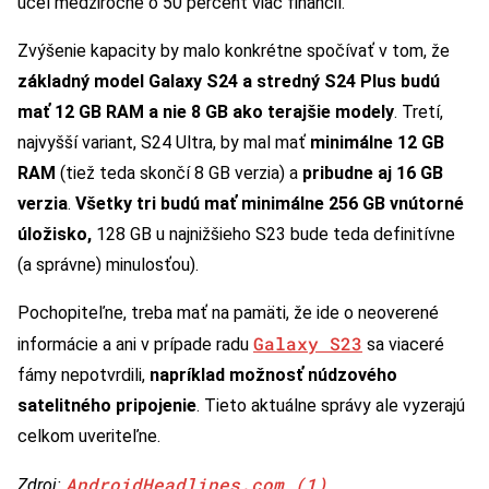
účel medziročne o 50 percent viac financií.
Zvýšenie kapacity by malo konkrétne spočívať v tom, že
základný model Galaxy S24 a
stredný
S24 Plus budú
mať
12 GB RAM a nie 8 GB ako terajšie modely
. Tretí,
najvyšší variant, S24 Ultra, by mal mať
minimálne 12 GB
RAM
(tiež teda skončí 8 GB verzia) a
pribudne aj 16 GB
verzia
.
Všetky tri budú mať minimálne 256 GB vnútorné
úložisko,
128 GB u najnižšieho S23 bude teda definitívne
(a správne) minulosťou).
Pochopiteľne, treba mať na pamäti, že ide o neoverené
Galaxy S23
informácie a ani v prípade radu
sa viaceré
fámy nepotvrdili,
napríklad možnosť núdzového
satelitného pripojenie
. Tieto aktuálne správy ale vyzerajú
celkom uveriteľne.
AndroidHeadlines.com (1)
Zdroj:
,