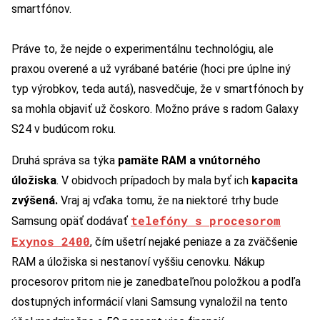
smartfónov.
Práve to, že nejde o experimentálnu technológiu, ale
praxou overené a už vyrábané batérie (hoci pre úplne iný
typ výrobkov, teda autá), nasvedčuje, že v smartfónoch by
sa mohla objaviť už čoskoro. Možno práve s radom Galaxy
S24 v budúcom roku.
Druhá správa sa týka
pamäte RAM a vnútorného
úložiska
. V obidvoch prípadoch by mala byť ich
kapacita
zvýšená.
Vraj aj vďaka tomu, že na niektoré trhy bude
telefóny s procesorom
Samsung opäť dodávať
Exynos 2400
, čím ušetrí nejaké peniaze a za zväčšenie
RAM a úložiska si nestanoví vyššiu cenovku. Nákup
procesorov pritom nie je zanedbateľnou položkou a podľa
dostupných informácií vlani Samsung vynaložil na tento