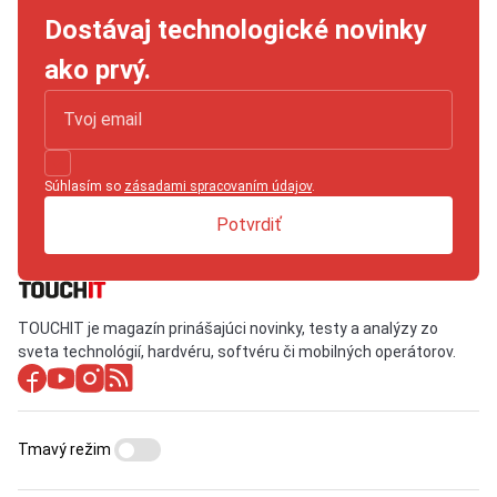
Dostávaj technologické novinky
ako prvý.
Súhlasím so
zásadami spracovaním údajov
.
Potvrdiť
TOUCHIT je magazín prinášajúci novinky, testy a analýzy zo
sveta technológií, hardvéru, softvéru či mobilných operátorov.
Tmavý režim