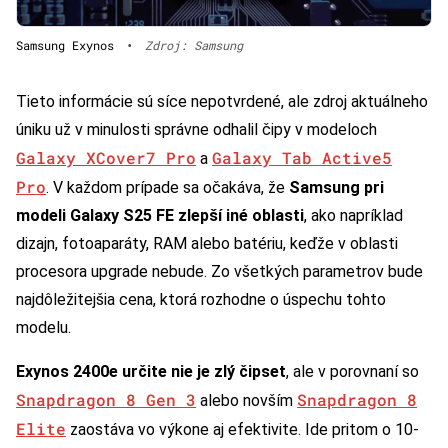
Samsung Exynos
•
Zdroj: Samsung
Tieto informácie sú síce nepotvrdené, ale zdroj aktuálneho
úniku už v minulosti správne odhalil čipy v modeloch
Galaxy XCover7 Pro
Galaxy Tab Active5
a
Pro
. V každom prípade sa očakáva, že
Samsung pri
modeli Galaxy S25 FE zlepší iné oblasti
, ako napríklad
dizajn, fotoaparáty, RAM alebo batériu, keďže v oblasti
procesora upgrade nebude. Zo všetkých parametrov bude
najdôležitejšia cena, ktorá rozhodne o úspechu tohto
modelu.
Exynos 2400e určite nie je zlý čipset
, ale v porovnaní so
Snapdragon 8 Gen 3
Snapdragon 8
alebo novším
Elite
zaostáva vo výkone aj efektivite. Ide pritom o 10-