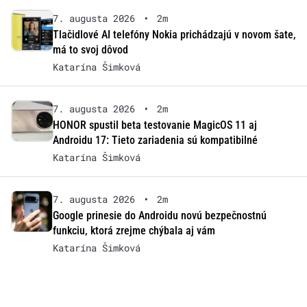
7. augusta 2026
•
2m
Tlačidlové AI telefóny Nokia prichádzajú v novom šate,
má to svoj dôvod
Katarína Šimková
7. augusta 2026
•
2m
HONOR spustil beta testovanie MagicOS 11 aj
Androidu 17: Tieto zariadenia sú kompatibilné
Katarína Šimková
7. augusta 2026
•
2m
Google prinesie do Androidu novú bezpečnostnú
funkciu, ktorá zrejme chýbala aj vám
Katarína Šimková