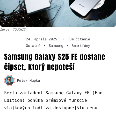
Zdroj: TOUCHIT
24. apríla 2025
•
3m čítanie
Ostatné
•
Samsung
•
Smartfóny
Samsung Galaxy S25 FE dostane
čipset, ktorý nepoteší
Peter Hupka
Séria zariadení Samsung Galaxy FE (Fan
Edition) ponúka prémiové funkcie
vlajkových lodí za dostupnejšiu cenu.