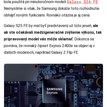
Galaxy S24 FE
bola použitá pri minuloročnom modeli
.
Nemyslíme si však, že Samsung dokáže toto rozhodnutie
obhájiť novými funkciami. Rovnako otázna je aj cena.
Galaxy S25 FE by mal byť predstavený už túto jeseň,
ale
ak ste očakávali medzigeneračné zvýšenie výkonu, tak
pripravovaný model vás môže sklamať
. Dokonca sa
povráva, že rovnaký čipset Exynos 2400e sa objaví aj v
ďalších modeloch, napríklad Galaxy Z Flip FE.