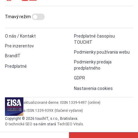
Tmavý režim
O nás / Kontakt
Predplatné časopisu
TOUCHIT
Pre inzerentov
Podmienky používania webu
BrandIT
Podmienky predaja
Predplatné
predplatného
GDPR
Nastavenia cookies
aktualizované denne: ISSN 1339-9497 (online)
a ISSN 1339-939X (tlačené vydanie)
Copyright © 2026 touchIT, s.r.o., Bratislava.
O
technické SEO
sa nám stará
TechSEO Vitals
.