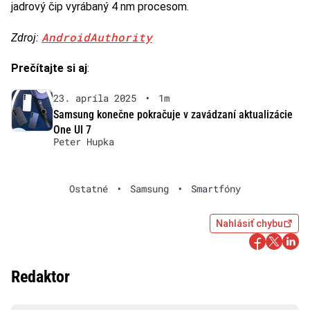
jadrový čip vyrábaný 4 nm procesom.
AndroidAuthority
Zdroj:
Prečítajte si aj
:
23. apríla 2025
•
1m
Samsung konečne pokračuje v zavádzaní aktualizácie
One UI 7
Peter Hupka
Ostatné
•
Samsung
•
Smartfóny
Nahlásiť chybu
Redaktor