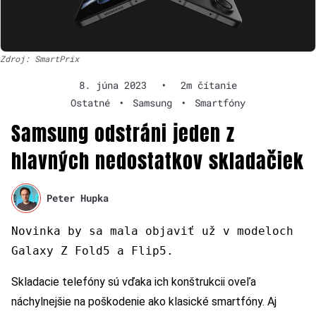
Zdroj: SmartPrix
8. júna 2023
•
2m čítanie
Ostatné
•
Samsung
•
Smartfóny
Samsung odstráni jeden z
hlavných nedostatkov skladačiek
Peter Hupka
Novinka by sa mala objaviť u
ž
v modeloch
Galaxy Z Fold5 a Flip5.
Skladacie telefóny sú vďaka ich konštrukcii oveľa
náchylnejšie na poškodenie ako klasické smartfóny. Aj