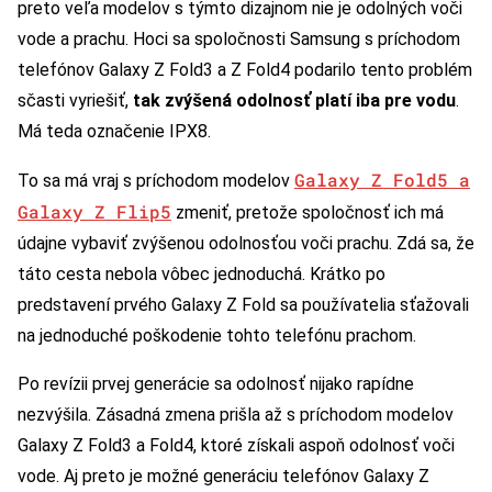
preto veľa modelov s týmto dizajnom nie je odolných voči
vode a prachu. Hoci sa spoločnosti Samsung s príchodom
telefónov Galaxy Z Fold3 a Z Fold4 podarilo tento problém
sčasti vyriešiť,
tak zvýšená odolnosť platí iba pre vodu
.
Má teda označenie IPX8.
Galaxy Z Fold5 a
To sa má vraj s príchodom modelov
Galaxy Z Flip5
zmeniť, pretože spoločnosť ich má
údajne vybaviť zvýšenou odolnosťou voči prachu. Zdá sa, že
táto cesta nebola vôbec jednoduchá. Krátko po
predstavení prvého Galaxy Z Fold sa používatelia sťažovali
na jednoduché poškodenie tohto telefónu prachom.
Po revízii prvej generácie sa odolnosť nijako rapídne
nezvýšila. Zásadná zmena prišla až s príchodom modelov
Galaxy Z Fold3 a Fold4, ktoré získali aspoň odolnosť voči
vode. Aj preto je možné generáciu telefónov Galaxy Z