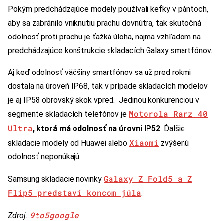
Pokým predchádzajúce modely používali kefky v pántoch,
aby sa zabránilo vniknutiu prachu dovnútra, tak skutočná
odolnosť proti prachu je ťažká úloha, najmä vzhľadom na
predchádzajúce konštrukcie skladacích Galaxy smartfónov.
Aj keď odolnosť väčšiny smartfónov sa už pred rokmi
dostala na úroveň IP68, tak v prípade skladacích modelov
je aj IP58 obrovský skok vpred. Jedinou konkurenciou v
Motorola Rarz 40
segmente skladacích telefónov je
Ultra
, ktorá má odolnosť na úrovni IP52
. Ďalšie
Xiaomi
skladacie modely od Huawei alebo
zvýšenú
odolnosť neponúkajú.
Galaxy Z Fold5 a Z
Samsung skladacie novinky
Flip5 predstaví koncom júla
.
9to5google
Zdroj: