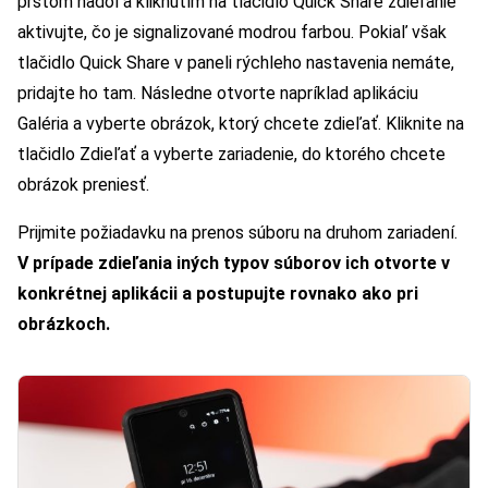
prstom nadol a kliknutím na tlačidlo Quick Share zdieľanie
aktivujte, čo je signalizované modrou farbou. Pokiaľ však
tlačidlo Quick Share v paneli rýchleho nastavenia nemáte,
pridajte ho tam. Následne otvorte napríklad aplikáciu
Galéria a vyberte obrázok, ktorý chcete zdieľať. Kliknite na
tlačidlo Zdieľať a vyberte zariadenie, do ktorého chcete
obrázok preniesť.
Prijmite požiadavku na prenos súboru na druhom zariadení.
V prípade zdieľania iných typov súborov ich otvorte v
konkrétnej aplikácii a postupujte rovnako ako pri
obrázkoch.