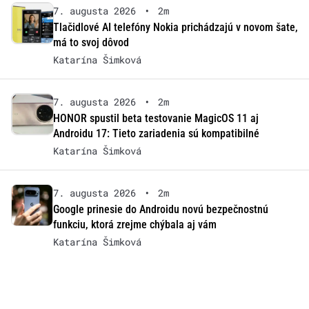
7. augusta 2026
•
2m
Tlačidlové AI telefóny Nokia prichádzajú v novom šate,
má to svoj dôvod
Katarína Šimková
7. augusta 2026
•
2m
HONOR spustil beta testovanie MagicOS 11 aj
Androidu 17: Tieto zariadenia sú kompatibilné
Katarína Šimková
7. augusta 2026
•
2m
Google prinesie do Androidu novú bezpečnostnú
funkciu, ktorá zrejme chýbala aj vám
Katarína Šimková