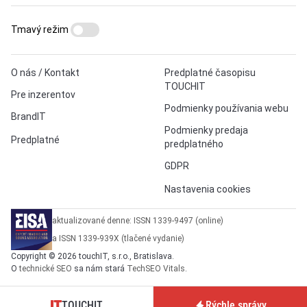
Tmavý režim
O nás / Kontakt
Predplatné časopisu
TOUCHIT
Pre inzerentov
Podmienky používania webu
BrandIT
Podmienky predaja
Predplatné
predplatného
GDPR
Nastavenia cookies
aktualizované denne: ISSN 1339-9497 (online)
a ISSN 1339-939X (tlačené vydanie)
Copyright © 2026 touchIT, s.r.o., Bratislava.
O
technické SEO
sa nám stará
TechSEO Vitals
.
TOUCHIT
Rýchle správy