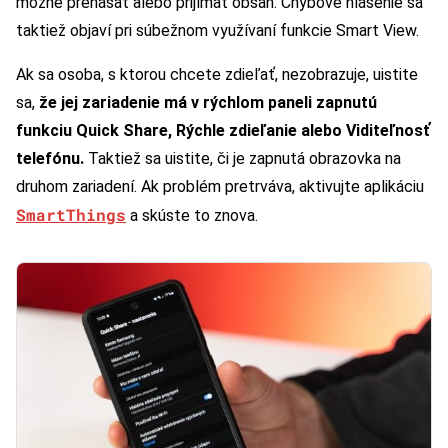
možné prenášať alebo prijímať obsah. Chybové hlásenie sa
taktiež objaví pri súbežnom využívaní funkcie Smart View.
Ak sa osoba, s ktorou chcete zdieľať, nezobrazuje, uistite
sa,
že jej zariadenie má v rýchlom paneli zapnutú
funkciu Quick Share, Rýchle zdieľanie alebo Viditeľnosť
telefónu.
Taktiež sa uistite, či je zapnutá obrazovka na
druhom zariadení. Ak problém pretrváva, aktivujte aplikáciu
SmartThings
a skúste to znova.