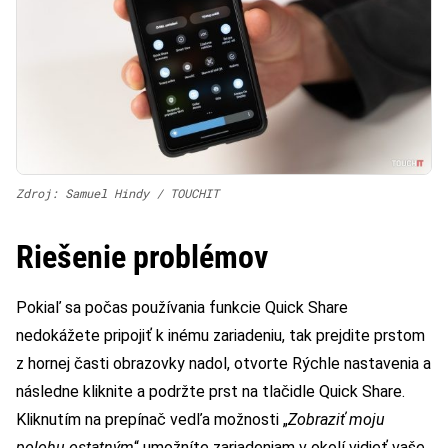
Zdroj: Samuel Hindy / TOUCHIT
Riešenie problémov
Pokiaľ sa počas používania funkcie Quick Share
nedokážete pripojiť k inému zariadeniu, tak prejdite prstom
z hornej časti obrazovky nadol, otvorte Rýchle nastavenia a
následne kliknite a podržte prst na tlačidle Quick Share.
Kliknutím na prepínač vedľa možnosti „
Zobraziť moju
polohu ostatným
“ umožníte zariadeniam v okolí vidieť vaše