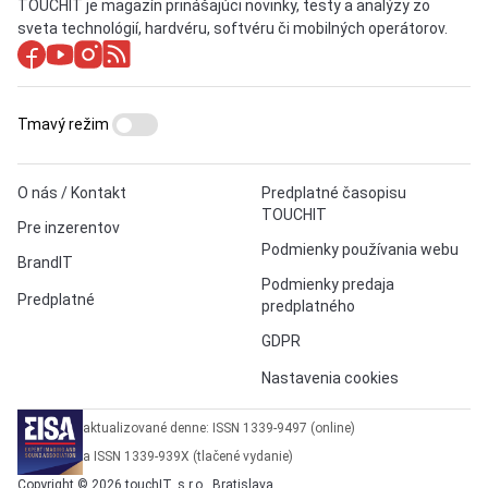
TOUCHIT je magazín prinášajúci novinky, testy a analýzy zo
sveta technológií, hardvéru, softvéru či mobilných operátorov.
Tmavý režim
O nás / Kontakt
Predplatné časopisu
TOUCHIT
Pre inzerentov
Podmienky používania webu
BrandIT
Podmienky predaja
Predplatné
predplatného
GDPR
Nastavenia cookies
aktualizované denne: ISSN 1339-9497 (online)
a ISSN 1339-939X (tlačené vydanie)
Copyright © 2026 touchIT, s.r.o., Bratislava.