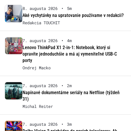
8. augusta 2026
•
5m
Aké vychytávky na upratovanie používame v redakcii?
Redakcia TOUCHIT
7. augusta 2026
•
4m
Lenovo ThinkPad X1 2-in-1: Notebook, ktorý si
opravíte jednoduchšie a má aj vymeniteľné USB-C
porty
Ondrej Macko
7. augusta 2026
•
2m
Napínavé dokumentárne seriály na Netflixe (týždeň
31)
Michal Reiter
7. augusta 2026
•
3m