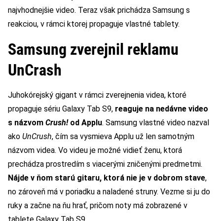
najvhodnejšie video. Teraz však prichádza Samsung s
reakciou, v rámci ktorej propaguje vlastné tablety.
Samsung zverejnil reklamu
UnCrash
Juhokórejský gigant v rámci zverejnenia videa, ktoré
propaguje sériu Galaxy Tab S9,
reaguje na nedávne video
s názvom
Crush!
od Applu
. Samsung vlastné video nazval
ako
UnCrush
, čím sa vysmieva Applu už len samotným
názvom videa. Vo videu je možné vidieť ženu, ktorá
prechádza prostredím s viacerými zničenými predmetmi.
Nájde v ňom starú gitaru, ktorá nie je v dobrom stave
,
no zároveň má v poriadku a naladené struny. Vezme si ju do
ruky a začne na ňu hrať, pričom noty má zobrazené v
tablete Galaxy Tab S9.