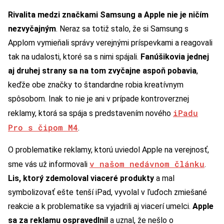
Rivalita medzi značkami Samsung a Apple nie je ničím
nezvyčajným
. Neraz sa totiž stalo, že si Samsung s
Applom vymieňali správy verejnými príspevkami a reagovali
tak na udalosti, ktoré sa s nimi spájali.
Fanúšikovia jednej
aj druhej strany sa na tom zvyčajne aspoň pobavia
,
keďže obe značky to štandardne robia kreatívnym
spôsobom. Inak to nie je ani v prípade kontroverznej
iPadu
reklamy, ktorá sa spája s predstavením nového
Pro s čipom M4
.
O problematike reklamy, ktorú uviedol Apple na verejnosť,
v našom nedávnom článku
sme vás už informovali
.
Lis, ktorý zdemoloval viaceré produkty
a mal
symbolizovať ešte tenší iPad, vyvolal v ľuďoch zmiešané
reakcie a k problematike sa vyjadrili aj viacerí umelci.
Apple
sa za reklamu ospravedlnil
a uznal, že nešlo o