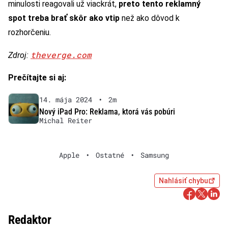
minulosti reagovali už viackrát,
preto tento reklamný
spot treba brať skôr ako vtip
než ako dôvod k
rozhorčeniu.
theverge.com
Zdroj:
Prečítajte si aj:
14. mája 2024
•
2m
Nový iPad Pro: Reklama, ktorá vás pobúri
Michal Reiter
Apple
•
Ostatné
•
Samsung
Nahlásiť chybu
Redaktor