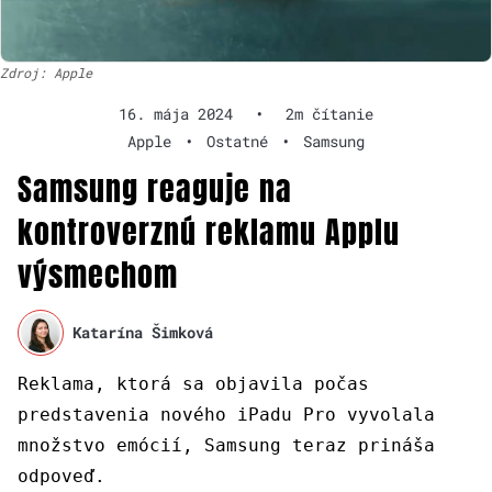
Zdroj: Apple
16. mája 2024
•
2m čítanie
Apple
•
Ostatné
•
Samsung
Samsung reaguje na
kontroverznú reklamu Applu
výsmechom
Katarína Šimková
Reklama, ktorá sa objavila počas
predstavenia nového iPadu Pro vyvolala
množstvo emócií, Samsung teraz prináša
odpoveď.