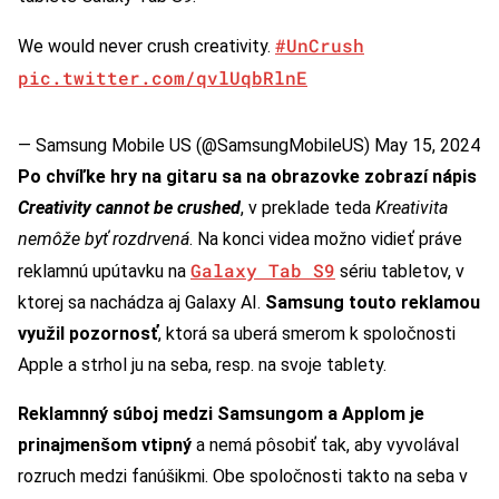
#UnCrush
We would never crush creativity.
pic.twitter.com/qvlUqbRlnE
— Samsung Mobile US (@SamsungMobileUS)
May 15, 2024
Po chvíľke hry na gitaru sa na obrazovke zobrazí nápis
Creativity cannot be crushed
, v preklade teda
Kreativita
nemôže byť rozdrvená
. Na konci videa možno vidieť práve
Galaxy Tab S9
reklamnú upútavku na
sériu tabletov, v
ktorej sa nachádza aj Galaxy AI.
Samsung touto reklamou
využil pozornosť
, ktorá sa uberá smerom k spoločnosti
Apple a strhol ju na seba, resp. na svoje tablety.
Reklamnný súboj medzi Samsungom a Applom je
prinajmenšom vtipný
a nemá pôsobiť tak, aby vyvolával
rozruch medzi fanúšikmi. Obe spoločnosti takto na seba v