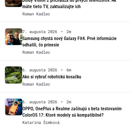
Dolby Vision 2 prichádza do prvých televízorov. Ak
máte tieto TV, zaktualizujte ich
Roman Kadlec
7. augusta 2026
•
2m
Samsung chystá nový Galaxy Fit4. Prvé informácie
odhalili, čo prinesie
Roman Kadlec
6. augusta 2026
•
6m
Ako si vybrať robotickú kosačku
Roman Kadlec
6. augusta 2026
•
2m
OPPO, OnePlus a Realme začínajú s beta testovaním
ColorOS 17: Ktoré modely sú kompatibilné?
Katarína Šimková