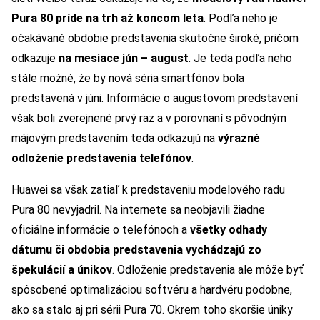
Pura 80 príde na trh až koncom leta
. Podľa neho je
očakávané obdobie predstavenia skutočne široké, pričom
odkazuje
na mesiace jún – august
. Je teda podľa neho
stále možné, že by nová séria smartfónov bola
predstavená v júni. Informácie o augustovom predstavení
však boli zverejnené prvý raz a v porovnaní s pôvodným
májovým predstavením teda odkazujú na
výrazné
odloženie predstavenia telefónov
.
Huawei sa však zatiaľ k predstaveniu modelového radu
Pura 80 nevyjadril. Na internete sa neobjavili žiadne
oficiálne informácie o telefónoch a
všetky odhady
dátumu či obdobia predstavenia vychádzajú zo
špekulácií a únikov
. Odloženie predstavenia ale môže byť
spôsobené optimalizáciou softvéru a hardvéru podobne,
ako sa stalo aj pri sérii Pura 70. Okrem toho skoršie úniky