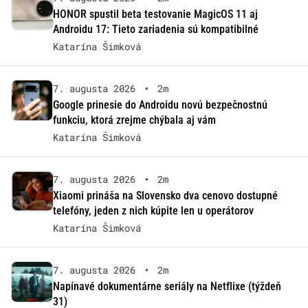
HONOR spustil beta testovanie MagicOS 11 aj
Androidu 17: Tieto zariadenia sú kompatibilné
Katarína Šimková
7. augusta 2026
•
2m
Google prinesie do Androidu novú bezpečnostnú
funkciu, ktorá zrejme chýbala aj vám
Katarína Šimková
7. augusta 2026
•
2m
Xiaomi prináša na Slovensko dva cenovo dostupné
telefóny, jeden z nich kúpite len u operátorov
Katarína Šimková
7. augusta 2026
•
2m
Napínavé dokumentárne seriály na Netflixe (týždeň
31)