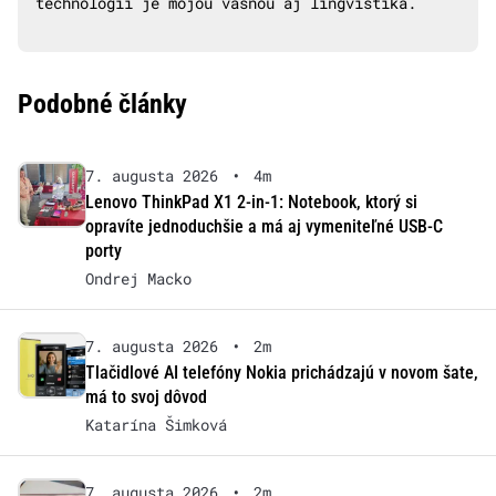
technológií je mojou vášňou aj lingvistika.
Podobné články
7. augusta 2026
•
4m
Lenovo ThinkPad X1 2-in-1: Notebook, ktorý si
opravíte jednoduchšie a má aj vymeniteľné USB-C
porty
Ondrej Macko
7. augusta 2026
•
2m
Tlačidlové AI telefóny Nokia prichádzajú v novom šate,
má to svoj dôvod
Katarína Šimková
7. augusta 2026
•
2m