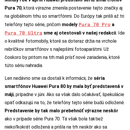
Pura 70
, ktorá výrazne zmenila postavenie tejto značky aj
na globálnom trhu so smartfónmi. Do Európy tak prišli až tri
Pura 70 Pro
telefóny tejto série, pričom
modely
a
Pura 70 Ultra
sme aj otestovali v našej redakcii
. Ide
o kvalitné fotomobily, ktoré sa doteraz držia na vrchole
rebríčkov smartfónov s najlepšími fotoaparátmi. Už
čoskoro by pritom na trh mali prísť nové zariadenia, ktoré
túto sériu nahradia.
Len nedávno sme sa dostali k informácii, že
séria
smartfónov Huawei Pura 80 by mala byť predstavená v
máji
, prípadne v júni. Ako sa však dalo očakávať, špekulácie
opäť odkazujú na to, že telefóny tejto série budú odložené.
Predstavenie by tak malo prebehnúť výrazne neskôr
ako v prípade série Pura 70. Tá však bola taktiež
niekoľkokrát odložená a prišla na trh neskôr ako sa