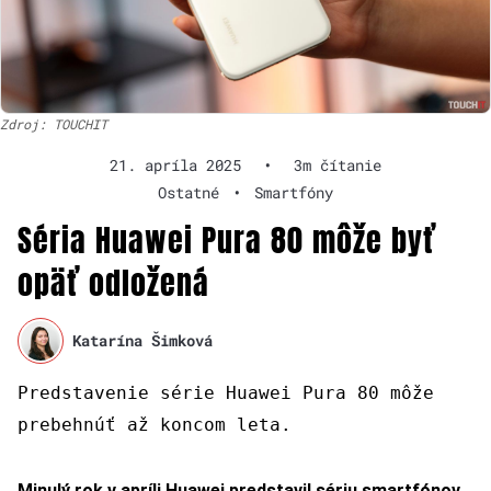
Zdroj: TOUCHIT
21. apríla 2025
•
3m čítanie
Ostatné
•
Smartfóny
Séria Huawei Pura 80 môže byť
opäť odložená
Katarína Šimková
Predstavenie série Huawei Pura 80 môže
prebehnúť až koncom leta.
Minulý rok v apríli Huawei predstavil sériu smartfónov