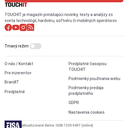
TOUCHIT je magazín prinášajúci novinky, testy a analýzy zo
sveta technológií, hardvéru, softvéru či mobilných operátorov.
Tmavý režim
O nás / Kontakt
Predplatné časopisu
TOUCHIT
Pre inzerentov
Podmienky používania webu
BrandIT
Podmienky predaja
Predplatné
predplatného
GDPR
Nastavenia cookies
aktualizované denne: ISSN 1339-9497 (online)