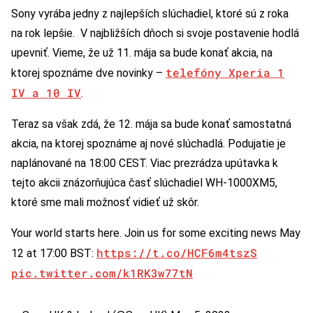
Sony vyrába jedny z najlepších slúchadiel, ktoré sú z roka
na rok lepšie. V najbližších dňoch si svoje postavenie hodlá
upevniť. Vieme, že už 11. mája sa bude konať akcia, na
telefóny Xperia 1
ktorej spoznáme dve novinky –
IV a 10 IV
.
Teraz sa však zdá, že 12. mája sa bude konať samostatná
akcia, na ktorej spoznáme aj nové slúchadlá. Podujatie je
naplánované na 18:00 CEST. Viac prezrádza upútavka k
tejto akcii znázorňujúca časť slúchadiel WH-1000XM5,
ktoré sme mali možnosť vidieť už skôr.
Your world starts here. Join us for some exciting news May
https://t.co/HCF6m4tszS
12 at 17:00 BST:
pic.twitter.com/k1RK3w77tN