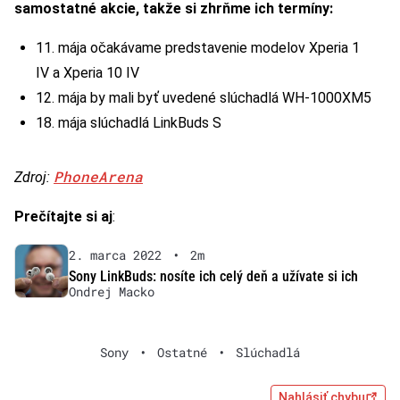
samostatné akcie, takže si zhrňme ich termíny:
11. mája očakávame predstavenie modelov Xperia 1
IV a Xperia 10 IV
12. mája by mali byť uvedené slúchadlá WH-1000XM5
18. mája slúchadlá LinkBuds S
PhoneArena
Zdroj:
Prečítajte si aj
:
2. marca 2022
•
2m
Sony LinkBuds: nosíte ich celý deň a užívate si ich
Ondrej Macko
Sony
•
Ostatné
•
Slúchadlá
Nahlásiť chybu