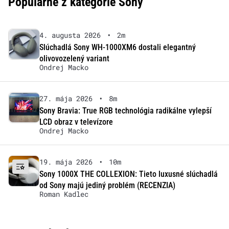
Populárne z kategórie Sony
4. augusta 2026
•
2m
Slúchadlá Sony WH-1000XM6 dostali elegantný
olivovozelený variant
Ondrej Macko
27. mája 2026
•
8m
Sony Bravia: True RGB technológia radikálne vylepší
LCD obraz v televízore
Ondrej Macko
19. mája 2026
•
10m
Sony 1000X THE COLLEXION: Tieto luxusné slúchadlá
od Sony majú jediný problém (RECENZIA)
Roman Kadlec