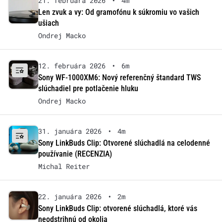
21. februára 2026
•
4m
Len zvuk a vy: Od gramofónu k súkromiu vo vašich
ušiach
Ondrej Macko
12. februára 2026
•
6m
Sony WF-1000XM6: Nový referenčný štandard TWS
slúchadiel pre potlačenie hluku
Ondrej Macko
31. januára 2026
•
4m
Sony LinkBuds Clip: Otvorené slúchadlá na celodenné
používanie (RECENZIA)
Michal Reiter
22. januára 2026
•
2m
Sony LinkBuds Clip: otvorené slúchadlá, ktoré vás
neodstrihnú od okolia