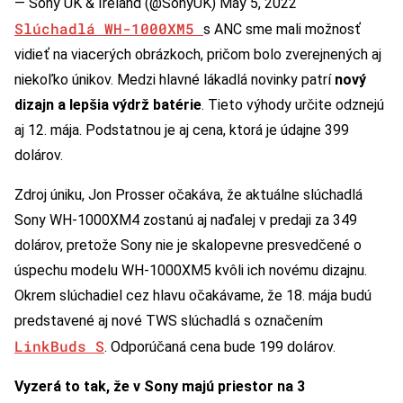
— Sony UK & Ireland (@SonyUK)
May 5, 2022
Slúchadlá WH-1000XM5
s ANC sme mali možnosť
vidieť na viacerých obrázkoch, pričom bolo zverejnených aj
niekoľko únikov. Medzi hlavné lákadlá novinky patrí
nový
dizajn a lepšia výdrž batérie
. Tieto výhody určite odznejú
aj 12. mája. Podstatnou je aj cena, ktorá je údajne 399
dolárov.
Zdroj úniku, Jon Prosser očakáva, že aktuálne slúchadlá
Sony WH-1000XM4 zostanú aj naďalej v predaji za 349
dolárov, pretože Sony nie je skalopevne presvedčené o
úspechu modelu WH-1000XM5 kvôli ich novému dizajnu.
Okrem slúchadiel cez hlavu očakávame, že 18. mája budú
predstavené aj nové TWS slúchadlá s označením
LinkBuds S
. Odporúčaná cena bude 199 dolárov.
Vyzerá to tak, že v Sony majú priestor na 3