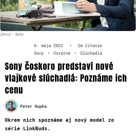
Zdroj: Sony
6. mája 2022
•
2m čítanie
Sony
•
Ostatné
•
Slúchadlá
Sony čoskoro predstaví nové
vlajkové slúchadlá: Poznáme ich
cenu
Peter Hupka
Okrem nich spoznáme aj nový model zo
série LinkBuds.