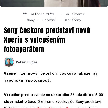
22. októbra 2021
•
2m čítanie
Sony
•
Ostatné
•
Smartfóny
Sony čoskoro predstaví novú
Xperiu s vylepšeným
fotoaparátom
Peter Hupka
Vieme, že nový telefón čoskoro ukáže aj
japonská spoločnosť.
Virtuálne predstavenie sa uskutoční 26. októbra o 5:00
slovenského času
. Sami sme zvedaví, čo Sony predstaví.