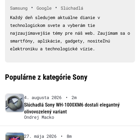
•
•
Samsung
Google
Slúchadlá
Každý deň sledujem aktuálne dianie v
technologickom svete a vyberám tie
najzaujímavejšie témy pre náš web. Zaujímam sa o
smartfóny, aplikácie, gadgety, nositeľnú
elektroniku a technologické vízie.
Populárne z kategórie Sony
4. augusta 2026
•
2m
Slúchadlá Sony WH-1000XM6 dostali elegantný
olivovozelený variant
Ondrej Macko
27. mája 2026
•
8m