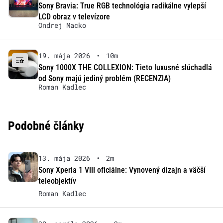
Sony Bravia: True RGB technológia radikálne vylepší
LCD obraz v televízore
Ondrej Macko
19. mája 2026
•
10m
Sony 1000X THE COLLEXION: Tieto luxusné slúchadlá
od Sony majú jediný problém (RECENZIA)
Roman Kadlec
Podobné články
13. mája 2026
•
2m
Sony Xperia 1 VIII oficiálne: Vynovený dizajn a väčší
teleobjektív
Roman Kadlec