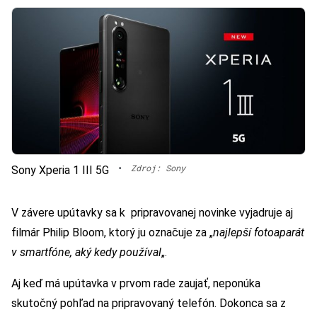
•
Zdroj: Sony
Sony Xperia 1 III 5G
V závere upútavky sa k pripravovanej novinke vyjadruje aj
filmár Philip Bloom, ktorý ju označuje za „
najlepší fotoaparát
v smartfóne, aký kedy používal
„.
Aj keď má upútavka v prvom rade zaujať, neponúka
skutočný pohľad na pripravovaný telefón. Dokonca sa z