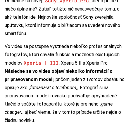
Sony Xperia Pro
Dočkáme sa novej
alebo pôjde o
niečo úplne iné? Zatiaľ totižto nič nenasvedčuje tomu, o
aký telefón ide. Najnovšie spoločnosť Sony zverejnila
upútavku, ktorá informuje o blížiacom sa uvedení nového
smartfónu.
Vo videu sa postupne vystrieda niekoľko profesionálnych
fotografov, ktorí chvália funkcie a možnosti existujúcich
Xperia 1 III
modelov
, Xperia 5 II a Xperia Pro.
Následne sa vo videu objaví niekoľko informácií o
pripravovanom modeli
, pričom jeden z tvorcov obsahu ho
opisuje ako „
fotoaparát s telefónom
„. Fotograf si na
pripravovanom modeli rovnako pochvaľuje aj vyhradené
tlačidlo spúšte fotoaparátu, ktoré je pre neho „
game
changer
„, aj keď vieme, že v tomto prípade určite nejde o
žiadnu novinku.