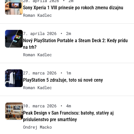
20. apríla 2026
•
2m
Sony Xperia 1 VIII prinesie po rokoch zmenu dizajnu
Roman Kadlec
7. apríla 2026
•
2m
Nový PlayStation Portable a Steam Deck 2: Kedy prídu
na trh?
Roman Kadlec
27. marca 2026
•
1m
PlayStation 5 zdražuje, toto sú nové ceny
Roman Kadlec
10. marca 2026
•
4m
Peak Design v San Franciscu: batohy, statívy aj
príslušenstvo pre smartfóny
Ondrej Macko