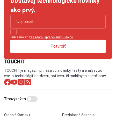
Dostávaj technologické novinky
ako prvý.
Súhlasím so
zásadami spracovaním údajov
.
Potvrdiť
TOUCHIT je magazín prinášajúci novinky, testy a analýzy zo
sveta technológií, hardvéru, softvéru či mobilných operátorov.
Tmavý režim
O nás / Kontakt
Predplatné časopisu