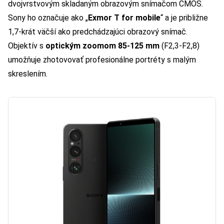
dvojvrstvovým skladaným obrazovým snímačom CMOS.
Sony ho označuje ako „
Exmor T for mobile
“ a je približne
1,7-krát väčší ako predchádzajúci obrazový snímač.
Objektív s
optickým zoomom 85-125 mm
(F2,3-F2,8)
umožňuje zhotovovať profesionálne portréty s malým
skreslením.