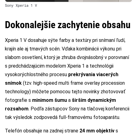
Sony Xperia 1 V
Dokonalejšie zachytenie obsahu
Xperia 1 V dosahuje sýte farby a textúry pri snímaní ľudí,
krajín ale aj tmavých scén. Vďaka kombinácii výkonu pri
slabom osvetlení, ktorý je zhruba dvojnásobný v porovnaní
s predchádzajúcim modelom Xperia 1 a technológii
vysokorýchlostného procesu
prekrývania viacerých
snímok
(tzv. high-speed multi frame overlay procession
technology) môžete pomocou tejto novinky zhotovovať
fotografie s
minimom šumu
a
širším dynamickým
rozsahom
. Podľa zástupcov Sony na tlačovej konferencii
tak výsledok zodpovedá full-framovému fotoaparátu.
Telefón obsahuje na zadnej strane
24 mm objektív
s