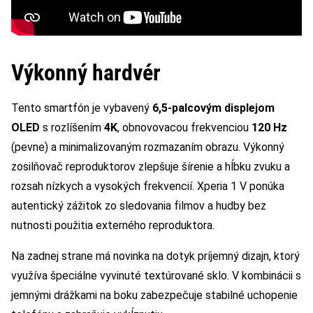
Výkonný hardvér
Tento smartfón je vybavený
6,5-palcovým displejom
OLED
s rozlíšením
4K
, obnovovacou frekvenciou
120 Hz
(pevne) a minimalizovaným rozmazaním obrazu. Výkonný
zosilňovač reproduktorov zlepšuje šírenie a hĺbku zvuku a
rozsah nízkych a vysokých frekvencií. Xperia 1 V ponúka
autentický zážitok zo sledovania filmov a hudby bez
nutnosti použitia externého reproduktora.
Na zadnej strane má novinka na dotyk príjemný dizajn, ktorý
využíva špeciálne vyvinuté textúrované sklo. V kombinácii s
jemnými drážkami na boku zabezpečuje stabilné uchopenie