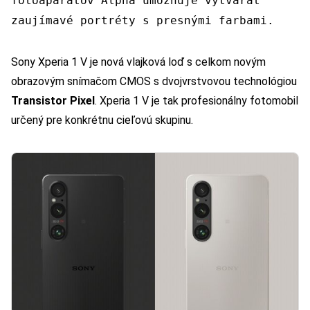
fotoaparátov Alpha umožňuje vytvárať
zaujímavé portréty s presnými farbami.
Sony Xperia 1 V je nová vlajková loď s celkom novým
obrazovým snímačom CMOS s dvojvrstvovou technológiou
Transistor Pixel
. Xperia 1 V je tak profesionálny fotomobil
určený pre konkrétnu cieľovú skupinu.