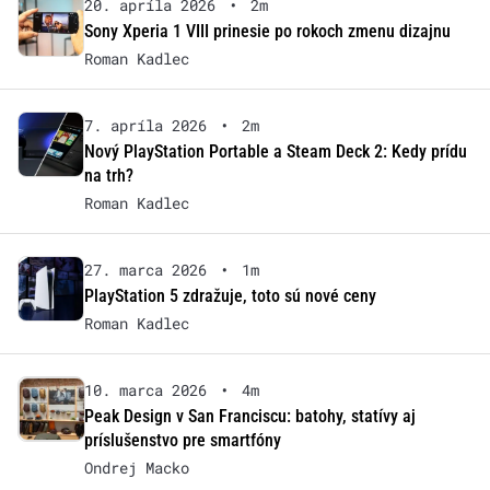
20. apríla 2026
•
2m
Sony Xperia 1 VIII prinesie po rokoch zmenu dizajnu
Roman Kadlec
7. apríla 2026
•
2m
Nový PlayStation Portable a Steam Deck 2: Kedy prídu
na trh?
Roman Kadlec
27. marca 2026
•
1m
PlayStation 5 zdražuje, toto sú nové ceny
Roman Kadlec
10. marca 2026
•
4m
Peak Design v San Franciscu: batohy, statívy aj
príslušenstvo pre smartfóny
Ondrej Macko