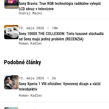
Sony Bravia: True RGB technológia radikálne vylepší
LCD obraz v televízore
Ondrej Macko
19. mája 2026
•
10m
Sony 1000X THE COLLEXION: Tieto luxusné slúchadlá
od Sony majú jediný problém (RECENZIA)
Roman Kadlec
Podobné články
13. mája 2026
•
2m
Sony Xperia 1 VIII oficiálne: Vynovený dizajn a väčší
teleobjektív
Roman Kadlec