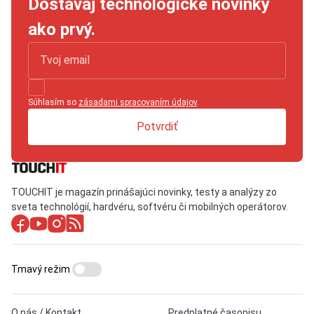
Dostávaj technologické novinky
ako prvý.
Súhlasím so
zásadami spracovaním údajov
.
Potvrdiť
TOUCHIT je magazín prinášajúci novinky, testy a analýzy zo
sveta technológií, hardvéru, softvéru či mobilných operátorov.
Tmavý režim
O nás / Kontakt
Predplatné časopisu