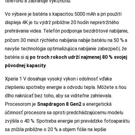
telefónu a zabraňuje vykĺznutiu.
Vo výbave je batéria s kapacitou 5000 mAh a pri použití
displeja 4K je tu výdrž približne 20 hodín nepretržitého
prehrávania videa. Telefón podporuje bezdrôtové nabíjanie,
pričom 30 minút rýchleho nabíjania nabije batériu na 50 %
a
navyše technológia optimalizujúca nabíjanie zabezpečí, že
batéria si aj
po troch rokoch udrží najmenej 80 % svojej
pôvodnej kapacity
.
Xperia 1 V dosahuje vysoký výkon i odolnosť vďaka
zlepšeniu spotreby energie a odvodu tepla. Môžete s ňou
dlho nakrúcať bez toho, aby sa viditeľne zahrievala.
Procesorom je
Snapdragon 8 Gen2
a energetická
účinnosť procesora sa oproti predchádzajúcemu modelu
zvýšila o 40 %. Spotreba energie pri prevádzke fotoaparátu
sa znížila približne o 20 % a objem fólie na lepšie