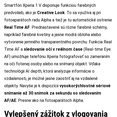
Smartfón Xperia 1 V disponuje funkciou farebných
predvolieb, ako je
Creative Look
. To sa využíva aj pri
fotoaparátoch radu Alpha a tiež je tu automatické ostrenie
Real Time AF
. Prednastavené sú rôzne farebné schémy,
napríklad farebné kvetiny a jasne modrá obloha alebo
vytvorenie jemného transparentného povrchu. Funkcia Real
Time AF a
sledovanie očí v reálnom čase
(Real-time Eye
AF) umožňuje telefónu Xperia fotografovať so zameraním
na oči fotenej osoby alebo na snímaný objekt. Vďaka
technológii AI depth, ktorá analyzuje informácie o
vzdialenosti, je možné jasne zaostriť aj na vzdialené
objekty. Navyše je k dispozícii
vysokorýchlostné sériové
snímanie až 30 snímok za sekundu so sledovaním
AF/AE
. Presne ako na fotoaparátoch Alpha.
Vylepšený zážitok z vlogovania