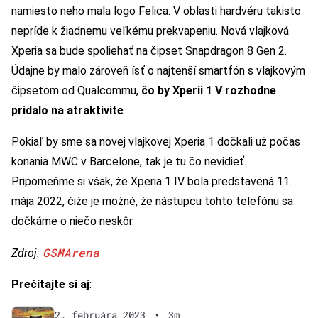
namiesto neho mala logo Felica. V oblasti hardvéru takisto
nepríde k žiadnemu veľkému prekvapeniu. Nová vlajková
Xperia sa bude spoliehať na čipset Snapdragon 8 Gen 2.
Údajne by malo zároveň ísť o najtenší smartfón s vlajkovým
čipsetom od Qualcommu,
čo by Xperii 1 V rozhodne
pridalo na atraktivite
.
Pokiaľ by sme sa novej vlajkovej Xperia 1 dočkali už počas
konania MWC v Barcelone, tak je tu čo nevidieť.
Pripomeňme si však, že Xperia 1 IV bola predstavená 11.
mája 2022, čiže je možné, že nástupcu tohto telefónu sa
dočkáme o niečo neskôr.
GSMArena
Zdroj:
Prečítajte si aj
:
2. februára 2023
•
3m