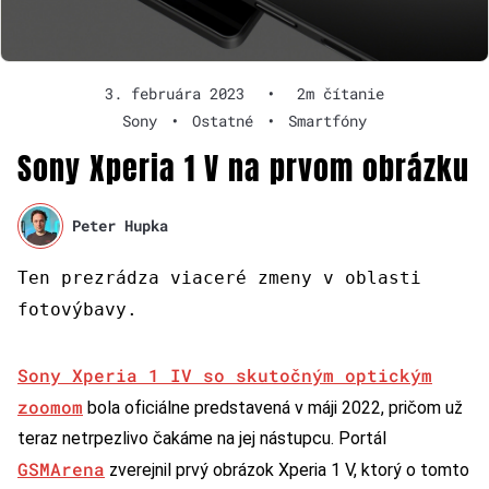
3. februára 2023
•
2m čítanie
Sony
•
Ostatné
•
Smartfóny
Sony Xperia 1 V na prvom obrázku
Peter Hupka
Ten prezrádza viaceré zmeny v oblasti
fotovýbavy.
Sony Xperia 1 IV so skutočným optickým
zoomom
bola oficiálne predstavená v máji 2022, pričom už
teraz netrpezlivo čakáme na jej nástupcu. Portál
GSMArena
zverejnil prvý obrázok Xperia 1 V, ktorý o tomto