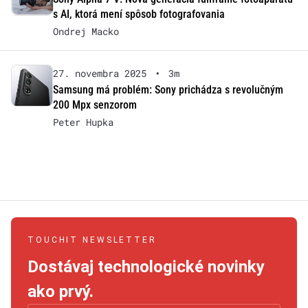
s AI, ktorá mení spôsob fotografovania
Ondrej Macko
27. novembra 2025
•
3m
Samsung má problém: Sony prichádza s revolučným
200 Mpx senzorom
Peter Hupka
TOUCHIT NEWSLETTER
Dostávaj technologické novinky
ako prvý.