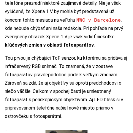
telefóne prezradí niektoré zaujímavé detaily. Nie je však
vylúčené, že Xperia 1 V by mohla byť predstavená už
MWC v Barcelone
koncom tohto mesiaca na veľtrhu
,
kde nebude chýbať ani naša redakcia. Pri pohľade na prvý
zverejnený obrázok Xperie 1 V je však vidieť niekoľko
kľúčových zmien v oblasti fotoaparátov
.
Tou prvou je chýbajúci ToF senzor, ku ktorému sa pridáva aj
infračervený RGB snímač. To znamená, že v zostave
fotoaparátov pravdepodobne príde k veľkým zmenám.
Zároveň sa zdá, že aj objektívy sú oproti predchodcovi o
niečo väčšie. Celkom v spodnej časti je umiestnený
fotoaparát s periskopickým objektívom. Aj LED blesk si v
pripravovanom telefóne našiel nové miesto priamo v
ostrovčeku s fotoaparátmi.