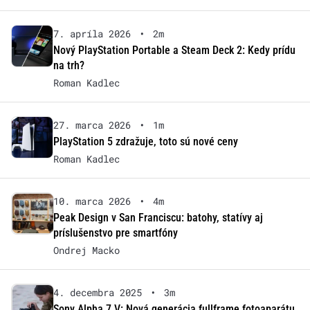
7. apríla 2026
•
2m
Nový PlayStation Portable a Steam Deck 2: Kedy prídu
na trh?
Roman Kadlec
27. marca 2026
•
1m
PlayStation 5 zdražuje, toto sú nové ceny
Roman Kadlec
10. marca 2026
•
4m
Peak Design v San Franciscu: batohy, statívy aj
príslušenstvo pre smartfóny
Ondrej Macko
4. decembra 2025
•
3m
Sony Alpha 7 V: Nová generácia fullframe fotoaparátu