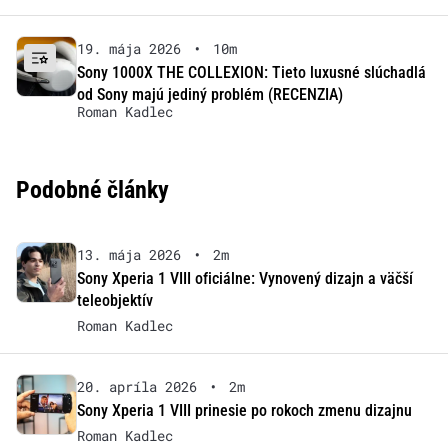
19. mája 2026
•
10m
Sony 1000X THE COLLEXION: Tieto luxusné slúchadlá
od Sony majú jediný problém (RECENZIA)
Roman Kadlec
Podobné články
13. mája 2026
•
2m
Sony Xperia 1 VIII oficiálne: Vynovený dizajn a väčší
teleobjektív
Roman Kadlec
20. apríla 2026
•
2m
Sony Xperia 1 VIII prinesie po rokoch zmenu dizajnu
Roman Kadlec