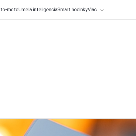
uto-moto
Umelá inteligencia
Smart hodinky
Viac
HLO BY VÁS ZAUJÍMAŤ
lačové správy
27. júla 2026
•
3m
Zabudnite na rediz
ADÁVANIA
výkon a zdravie
Zadajte frázu pre vyhľadanie
Roman Kadlec