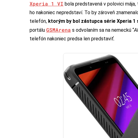
Xperia 1 VI
bola predstavená v polovici mája, 
ho nakoniec nepredstaví. To by zároveň znamenalo,
telefón,
ktorým by bol zástupca série Xperia 1 s
GSMArena
portálu
s odvolaním sa na nemeckú “
A
telefón nakoniec predsa len predstaviť.