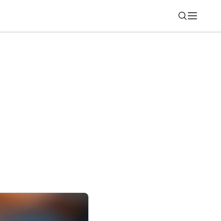
Nájsť
ajn. Apple Watch Series 12 vsadia na