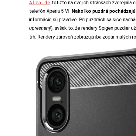
Alza.de
totižto na svojich stránkach zverejnila 
telefón Xperia 5 VI.
Nakoľko puzdrá pochádzajú
informácie sú pravdivé. Pri puzdrách sa síce nachá
upresnený
), avšak to, že rendery Spigen puzdier už
trh. Rendery zároveň zobrazujú iba zopár malých r