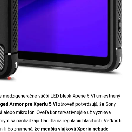
 je medzigeneračne väčší LED blesk Xperie 5 VI umiestnený
ged Armor pre Xperiu 5 VI
zároveň potvrdzujú, že Sony
lá alebo mikrofón. Oveľa konzervatívnejšie už vyznieva
ým sa nachádzajú tlačidlá na reguláciu hlasitosti. Veľkosti
ili, čo znamená,
že menšia vlajková Xperia nebude