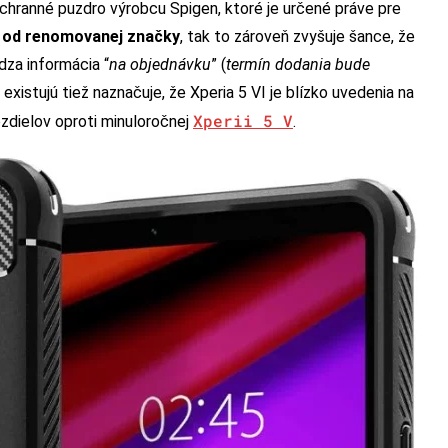
ochranné puzdro výrobcu Spigen, ktoré je určené práve pre
 od renomovanej značky
, tak to zároveň zvyšuje šance, že
dza informácia “
na objednávku
” (
termín dodania bude
 existujú tiež naznačuje, že Xperia 5 VI je blízko uvedenia na
Xperii 5 V
ozdielov oproti minuloročnej
.