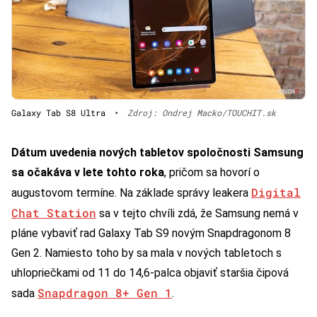
Galaxy Tab S8 Ultra
•
Zdroj: Ondrej Macko/TOUCHIT.sk
Dátum uvedenia nových tabletov spoločnosti Samsung
sa očakáva v lete tohto roka
, pričom sa hovorí o
Digital
augustovom termíne. Na základe správy leakera
Chat Station
sa v tejto chvíli zdá, že Samsung nemá v
pláne vybaviť rad Galaxy Tab S9 novým Snapdragonom 8
Gen 2. Namiesto toho by sa mala v nových tabletoch s
uhlopriečkami od 11 do 14,6-palca objaviť staršia čipová
Snapdragon 8+ Gen 1
sada
.