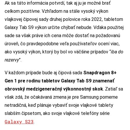
Ak sa táto informácia potvrdí, tak aj ju je možné brať
celkom pozitívne. Vzhľadom na stále vysoký výkon
vlajkovej čipovej sady druhej polovice roka 2022, tabletom
Galaxy Tab S9 výkon určite chýbať nebude. Vďaka použitej
sade sa však práve ich cena môže dostať na požadovanú
úroveň, čo pravdepodobne veľa používateľov ocení viac,
ako vysoký výkon, ktorý by bol vo väčšine prípadov “
iba do
rezervy
”.
V každom prípade bude aj čipová sada
Snapdragon 8+
Gen 1 pre rodinu tabletov Galaxy Tab S9 znamenať
obrovský medzigeneračný výkonnostný skok
. Zatiaľ sa
však zdá, že očakávaná zmena je pre Samsung pomerne
netradičná, keď plánuje vybaviť svoje vlajkové tablety
slabším čipsetom, ako svoje vlajkové telefóny série
Galaxy S23
.