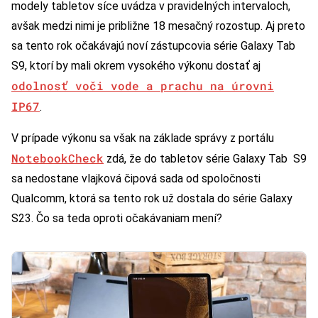
modely tabletov síce uvádza v pravidelných intervaloch,
avšak medzi nimi je približne 18 mesačný rozostup. Aj preto
sa tento rok očakávajú noví zástupcovia série Galaxy Tab
S9, ktorí by mali okrem vysokého výkonu dostať aj
odolnosť voči vode a prachu na úrovni
IP67
.
V prípade výkonu sa však na základe správy z portálu
NotebookCheck
zdá, že do tabletov série Galaxy Tab S9
sa nedostane vlajková čipová sada od spoločnosti
Qualcomm, ktorá sa tento rok už dostala do série Galaxy
S23. Čo sa teda oproti očakávaniam mení?