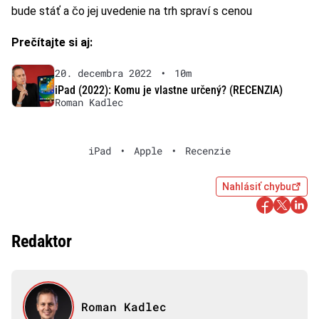
bude stáť a čo jej uvedenie na trh spraví s cenou
Prečítajte si aj:
20. decembra 2022
•
10m
iPad (2022): Komu je vlastne určený? (RECENZIA)
Roman Kadlec
iPad
•
Apple
•
Recenzie
Nahlásiť chybu
Redaktor
Roman Kadlec