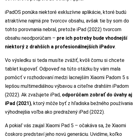
iPadOS ponúka niektoré exkluzívne aplikácie, ktoré budú
atraktívne najmä pre tvorcov obsahu, avšak tie by som do
tohto porovnania nebral, pretože iPad (2022) tvorcom
obsahu neodporúčam –
pre ich potreby bude vhodnejší
niektorý z drahších a profesionálnejších iPadov
.
Vo výsledku si teda musíte zvážiť, kvôli čomu si chcete
tablet kupovať. Odpoveď na túto otázku by vám mala
pomôcť v rozhodovaní medzi lacnejším Xiaomi Padom 5 s
lepšou multimediálnou výbavou a citeľne drahším iPadom
(2022). Ak zvažujete iPad,
odporúčam zobrať do úvahy aj
iPad (2021)
, ktorý môže byť z hľadiska bežného používania
výhodnejšia voľba ako predražený iPad (2022).
A pokiaľ vás zaujal Xiaomi Pad 5 – očakáva sa, že Xiaomi
čoskoro predstaví jeho novú generáciu. Uvidíme, koľko