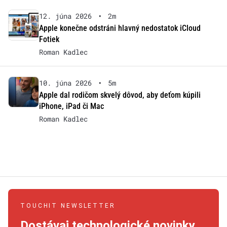
12. júna 2026
•
2m
Apple konečne odstráni hlavný nedostatok iCloud
Fotiek
Roman Kadlec
10. júna 2026
•
5m
Apple dal rodičom skvelý dôvod, aby deťom kúpili
iPhone, iPad či Mac
Roman Kadlec
TOUCHIT NEWSLETTER
Dostávaj technologické novinky