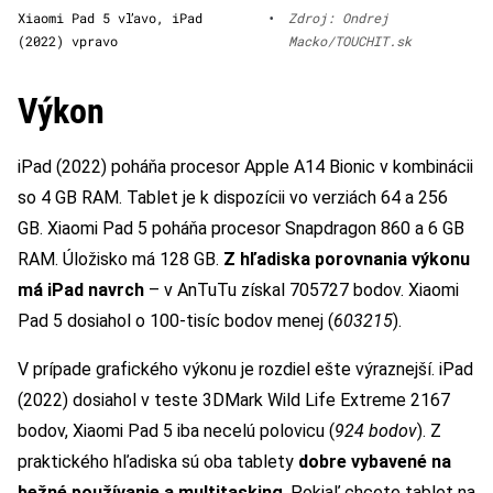
Xiaomi Pad 5 vľavo, iPad
•
Zdroj: Ondrej
(2022) vpravo
Macko/TOUCHIT.sk
Výkon
iPad (2022) poháňa procesor Apple A14 Bionic v kombinácii
so 4 GB RAM. Tablet je k dispozícii vo verziách 64 a 256
GB. Xiaomi Pad 5 poháňa procesor Snapdragon 860 a 6 GB
RAM. Úložisko má 128 GB.
Z hľadiska porovnania výkonu
má iPad navrch
– v AnTuTu získal 705727 bodov. Xiaomi
Pad 5 dosiahol o 100-tisíc bodov menej (
603215
).
V prípade grafického výkonu je rozdiel ešte výraznejší. iPad
(2022) dosiahol v teste 3DMark Wild Life Extreme 2167
bodov, Xiaomi Pad 5 iba necelú polovicu (
924 bodov
). Z
praktického hľadiska sú oba tablety
dobre vybavené na
bežné používanie a multitasking
. Pokiaľ chcete tablet na