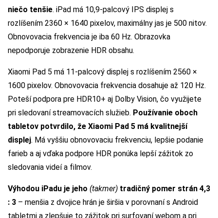
niečo tenšie
. iPad má 10,9-palcový IPS displej s
rozlíšením 2360 × 1640 pixelov, maximálny jas je 500 nitov.
Obnovovacia frekvencia je iba 60 Hz. Obrazovka
nepodporuje zobrazenie HDR obsahu.
Xiaomi Pad 5 má 11-palcový displej s rozlíšením 2560 ×
1600 pixelov. Obnovovacia frekvencia dosahuje až 120 Hz.
Poteší podpora pre HDR10+ aj Dolby Vision, čo využijete
pri sledovaní streamovacích služieb.
Používanie oboch
tabletov potvrdilo, že Xiaomi Pad 5 má kvalitnejší
displej
. Má vyššiu obnovovaciu frekvenciu, lepšie podanie
farieb a aj vďaka podpore HDR ponúka lepší zážitok zo
sledovania videí a filmov.
Výhodou iPadu je jeho
(takmer)
tradičný pomer strán 4,3
: 3
– menšia z dvojice hrán je širšia v porovnaní s Android
tabletmi a zlepšuje to zážitok pri surfovaní webom a pri