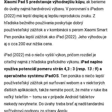
Xiaomi Pad 5 predstavuje výhodnejšiu kúpu
, ak berieme
do úvahy najmä hardvérovú výbavu. V porovnaní s iPadom
(2022) má lepší displej aj lepšiu reprodukciu zvuku. Z
hľadiska bežného používania poskytuje dobrý
používateľský zážitok a v kombinácii s perom Xiaomi Smart
Pen ponúka lepší zážitok ako iPad (2022). Jeho výhodou je
aj o cca 200 eur nižšia cena.
iPad (2022) má o niečo vyšší výkon, pričom rozdiel je
citeľný najmä z hľadiska grafického výkonu.
iPad naplno
využíva potenciál pomeru strán 4,3 : 3 (
resp. 13 : 9
) a
operačného systému iPadOS
. Ten ponúka o niečo lepší
používateľský zážitok pri surfovaní webom a v niektorých
ďalších aplikáciách, takže nemáte pocit, že máte v ruke iba
veľký telefón – tomu sa v prípade Android tabletov
niekedy nevyhnete. Do úvahy treba brať aj nadštandardnú
softvérovú podporu zo strany Applu.