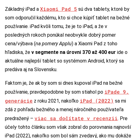
Xiaomi Pad 5
Základný iPad a
sú dva tablety, ktoré by
som odporučil každému, kto si chce kúpiť tablet na bežné
používanie. iPad kvôli tomu, že je to iPad, a že v
posledných rokoch ponúkal neobvykle dobrý pomer
cena/výbava (
na pomery Applu
) a Xiaomi Pad z toho
hľadiska, že
v segmente na úrovni 370 až 400 eur
ide o
aktuálne najlepší tablet so systémom Android, ktorý sa
predáva aj na Slovensku.
Faktom je, že ak by som si dnes kupoval iPad na bežné
iPade 9.
používanie, pravdepodobne by som stiahol po
generácie
iPad (2022)
z roku 2021, nakoľko
sa mi
zdá z pohľadu bežného a menej náročného používateľa
viac sa dočítate v recenzii
predražený –
. Pre
účely tohto článku som však zobral do porovnania najnovší
iPad (2022), nakoľko som bol sám zvedavý, ako mu dokáže