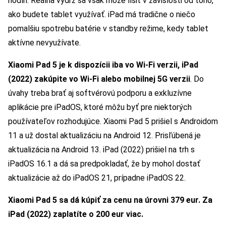
hodín. Reálna výdrž sa však môže líšiť v závislosti od toho,
ako budete tablet využívať. iPad má tradične o niečo
pomalšiu spotrebu batérie v standby režime, kedy tablet
aktívne nevyužívate.
Xiaomi Pad 5 je k dispozícii iba vo Wi-Fi verzii, iPad
(2022) zakúpite vo Wi-Fi alebo mobilnej 5G verzii
. Do
úvahy treba brať aj softvérovú podporu a exkluzívne
aplikácie pre iPadOS, ktoré môžu byť pre niektorých
používateľov rozhodujúce. Xiaomi Pad 5 prišiel s Androidom
11 a už dostal aktualizáciu na Android 12. Prisľúbená je
aktualizácia na Android 13. iPad (2022) prišiel na trh s
iPadOS 16.1 a dá sa predpokladať, že by mohol dostať
aktualizácie až do iPadOS 21, prípadne iPadOS 22.
Xiaomi Pad 5 sa dá kúpiť za cenu na úrovni 379 eur. Za
iPad (2022) zaplatíte o 200 eur viac.