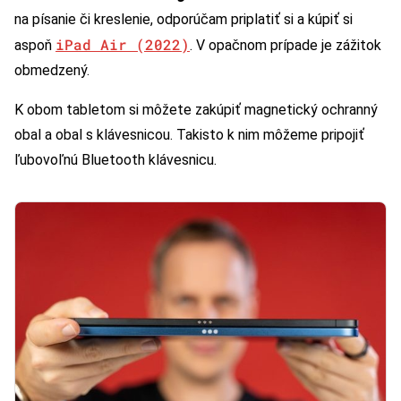
na písanie či kreslenie, odporúčam priplatiť si a kúpiť si
iPad Air (2022)
aspoň
. V opačnom prípade je zážitok
obmedzený.
K obom tabletom si môžete zakúpiť magnetický ochranný
obal a obal s klávesnicou. Takisto k nim môžeme pripojiť
ľubovoľnú Bluetooth klávesnicu.