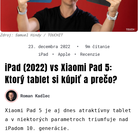
Zdroj: Samuel Hindy / TOUCHIT
23. decembra 2022
•
9m čítanie
iPad
•
Apple
•
Recenzie
iPad (2022) vs Xiaomi Pad 5:
Ktorý tablet si kúpiť a prečo?
Roman Kadlec
Xiaomi Pad 5 je aj dnes atraktívny tablet
a v niektorých parametroch triumfuje nad
iPadom 10. generácie.