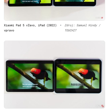
Xiaomi Pad 5 vľavo, iPad (2022)
•
Zdroj: Samuel Hindy /
vpravo
TOUCHIT