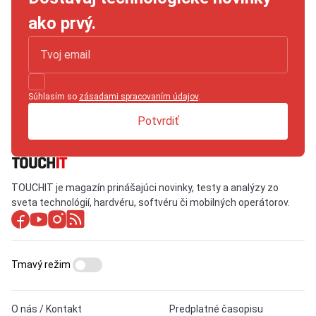
ako prvý.
Súhlasím so
zásadami spracovaním údajov
.
Potvrdiť
TOUCHIT je magazín prinášajúci novinky, testy a analýzy zo
sveta technológií, hardvéru, softvéru či mobilných operátorov.
Tmavý režim
O nás / Kontakt
Predplatné časopisu