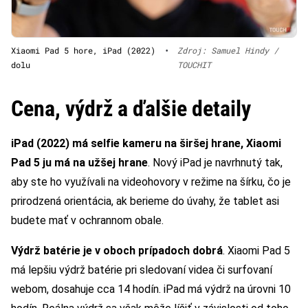
Xiaomi Pad 5 hore, iPad (2022)
•
Zdroj: Samuel Hindy /
dolu
TOUCHIT
Cena, výdrž a ďalšie detaily
iPad (2022) má selfie kameru na širšej hrane, Xiaomi
Pad 5 ju má na užšej hrane
. Nový iPad je navrhnutý tak,
aby ste ho využívali na videohovory v režime na šírku, čo je
prirodzená orientácia, ak berieme do úvahy, že tablet asi
budete mať v ochrannom obale.
Výdrž batérie je v oboch prípadoch dobrá
. Xiaomi Pad 5
má lepšiu výdrž batérie pri sledovaní videa či surfovaní
webom, dosahuje cca 14 hodín. iPad má výdrž na úrovni 10