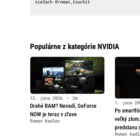
sieťach @roman_touchit
Populárne z kategórie NVIDIA
12. júna 2026
•
2m
1. júna 20
Drahé RAM? Nevadí, GeForce
Po smartfó
NOW je teraz v zľave
veľký zlom
Roman Kadlec
predstavu 
Roman Kadl