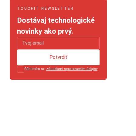
TOUCHIT NEWSLETTER
Dostávaj technologické
novinky ako prvý.
Potvrdiť
Súhlasím so
zásadami spracovaním údajov
.