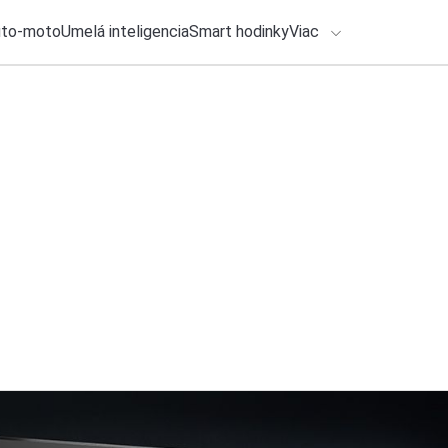
uto-moto
Umelá inteligencia
Smart hodinky
Viac
HLO BY VÁS ZAUJÍMAŤ
lačové správy
26. júla 2026
•
5m
ADÁVANIA
Jedno kliknutie a a
povolenia v smartf
Zadajte frázu pre vyhľadanie
Katarína Šimková