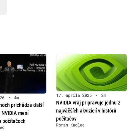
17. apríla 2026
•
2m
26
•
4m
NVIDIA vraj pripravuje jednu z
noch prichádza ďalší
najväčších akvizícií v histórii
. NVIDIA mení
počítačov
o počítačoch
Roman Kadlec
ec