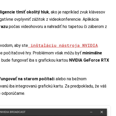
igencie tlmiť okolitý hluk
, ako je napríklad zvuk klávesov
gatívne ovplyvniť zážitok z videokonferencie. Aplikácia
razu
počas videohovoru a nahradiť ho tapetou či záberom z
inštaláciu nástroja NVIDIA
ôvodom, aby ste
ráte počítačové hry. Problémom však môžu byť
minimálne
bude fungovať iba s grafickou kartou
NVIDIA GeForce RTX
fungovať na starom počítač
i alebo na bežnom
nú iba integrovanú grafickú kartu. Za predpokladu, že váš
ie odporúčame.