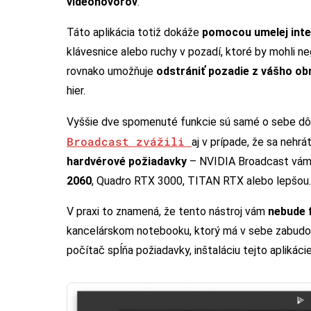
videohovorov
.
Táto aplikácia totiž dokáže
pomocou umelej intel
klávesnice alebo ruchy v pozadí, ktoré by mohli ne
rovnako umožňuje
odstrániť pozadie z vášho ob
hier.
Vyššie dve spomenuté funkcie sú samé o sebe d
Broadcast zvážili
aj v prípade, že sa neh
hardvérové požiadavky
– NVIDIA Broadcast vám 
2060
, Quadro RTX 3000, TITAN RTX alebo lepšou.
V praxi to znamená, že tento nástroj vám
nebude 
kancelárskom notebooku, ktorý má v sebe zabudova
počítač spĺňa požiadavky, inštaláciu tejto aplikác