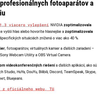
 profesionálnych fotoaparátov a
iu
1.3 viacero vylepšení
. NVIDIA
zoptimalizovala
e vyšší hlas alebo hovoríte hlasnejšie a
zoptimalizovala
v špecifických situáciách znížená o viac ako 40 %.
ier
, fotoaparátov, virtuálnych kamier a ďalších zariadení –
 Sony Webcam Utility a OBS Virtual Camera.
om videokonferenčných riešení
a ďalších aplikácií, ako sú
h Studio, HuYa, DouYu, Bilibili, Discord, TeamSpeak, Skype,
et, Bluejeans.
ť z oficiálneho webu, TU
.