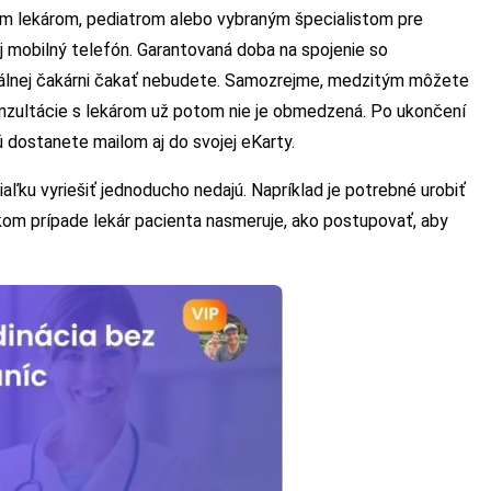
m lekárom, pediatrom alebo vybraným špecialistom pre
j mobilný telefón. Garantovaná doba na spojenie so
rtuálnej čakárni čakať nebudete. Samozrejme, medzitým môžete
nzultácie s lekárom už potom nie je obmedzená. Po ukončení
ú dostanete mailom aj do svojej eKarty.
aľku vyriešiť jednoducho nedajú. Napríklad je potrebné urobiť
kom prípade lekár pacienta nasmeruje, ako postupovať, aby