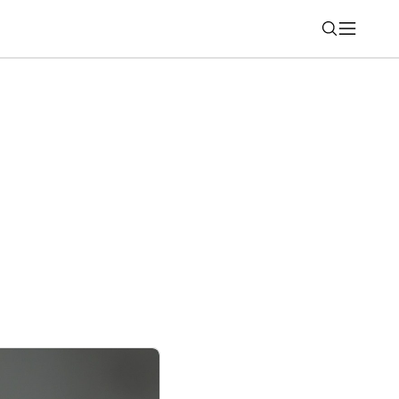
Nájsť
 zo svojich najznámejších služieb. Týka
roidu