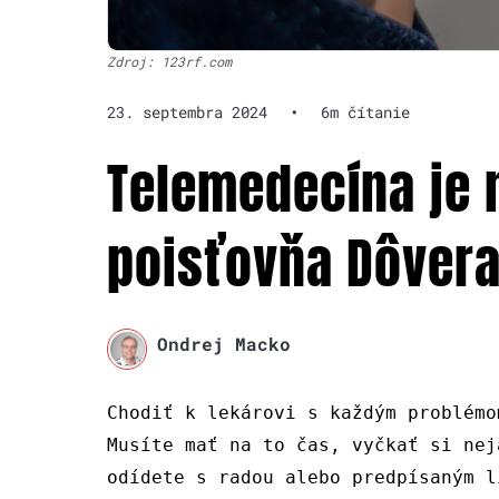
Zdroj: 123rf.com
23. septembra 2024
•
6m čítanie
Telemedecína je 
poisťovňa Dôvera
Ondrej Macko
Chodiť k lekárovi s každým problémo
Musíte mať na to čas, vyčkať si nej
odídete s radou alebo predpísaným l