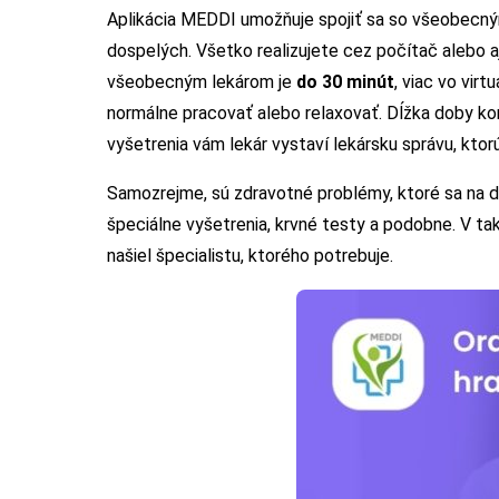
Aplikácia MEDDI umožňuje spojiť sa so všeobecný
dospelých. Všetko realizujete cez počítač alebo a
všeobecným lekárom je
do 30 minút
, viac vo vi
normálne pracovať alebo relaxovať. Dĺžka doby ko
vyšetrenia vám lekár vystaví lekársku správu, ktor
Samozrejme, sú zdravotné problémy, ktoré sa na di
špeciálne vyšetrenia, krvné testy a podobne. V ta
našiel špecialistu, ktorého potrebuje.