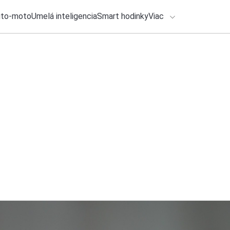
uto-moto
Umelá inteligencia
Smart hodinky
Viac
HLO BY VÁS ZAUJÍMAŤ
lačové správy
6. augusta 2026
•
2m
Google vypne jednu
ADÁVANIA
sa to aj vášho And
Zadajte frázu pre vyhľadanie
Roman Kadlec