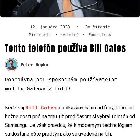
12. januára 2023
•
2m čítanie
Microsoft
•
Ostatné
•
Smartfóny
Tento telefón používa Bill Gates
Peter Hupka
Donedávna bol spokojným používateľom
modelu Galaxy Z Fold3.
Bill Gates
Keďže aj
je odkázaný na smartfóny, ktoré sú
bežne dostupné na trhu, už pred časom si vybral telefón od
Samsungu. Je však pravdou, že k moderným technológiám
sa dostane ešte predtým, ako sú uvedené na trh.