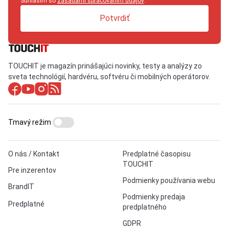
Súhlasím so
zásadami spracovaním údajov
.
Potvrdiť
TOUCHIT je magazín prinášajúci novinky, testy a analýzy zo
sveta technológií, hardvéru, softvéru či mobilných operátorov.
Tmavý režim
O nás / Kontakt
Predplatné časopisu
TOUCHIT
Pre inzerentov
Podmienky používania webu
BrandIT
Podmienky predaja
Predplatné
predplatného
GDPR