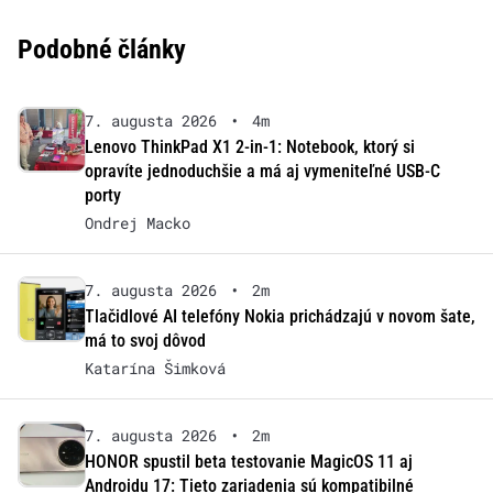
Podobné články
7. augusta 2026
•
4m
Lenovo ThinkPad X1 2-in-1: Notebook, ktorý si
opravíte jednoduchšie a má aj vymeniteľné USB-C
porty
Ondrej Macko
7. augusta 2026
•
2m
Tlačidlové AI telefóny Nokia prichádzajú v novom šate,
má to svoj dôvod
Katarína Šimková
7. augusta 2026
•
2m
HONOR spustil beta testovanie MagicOS 11 aj
Androidu 17: Tieto zariadenia sú kompatibilné