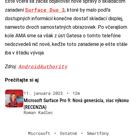
Ešte včera sa začali objavovať nové správy o skladacom
Surface Duo 3
zariadení
, ktoré by malo podľa
dostupných informácií konečne dostať skladací displej,
namiesto dvoch samostatných obrazoviek. Po včerajšom
kole AMA sme sa však z úst Gatesa o tomto telefóne
nedozvedeli nič nové, keďže toto zariadenie je ešte stále
iba v štádiu vývoja.
AndroidAuthority
Zdroj:
Prečítajte si aj
:
11. januára 2023
•
12m
Microsoft Surface Pro 9: Nová generácia, viac výkonu
(RECENZIA)
Roman Kadlec
Microsoft
•
Ostatné
•
Smartfóny