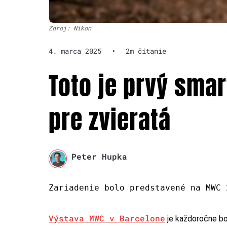
Zdroj: Nikon
4. marca 2025
•
2m čítanie
Toto je prvý smar
pre zvieratá
Peter Hupka
Zariadenie bolo predstavené na MWC 
Výstava MWC v Barcelone
je každoročne bo