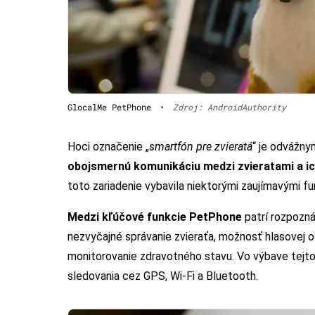
GlocalMe PetPhone
•
Zdroj: AndroidAuthority
Hoci označenie „
smartfón pre zvieratá
“ je odvážn
obojsmernú komunikáciu medzi zvieratami a ic
toto zariadenie vybavila niektorými zaujímavými f
Medzi kľúčové funkcie PetPhone
patrí rozpozná
nezvyčajné správanie zvieraťa, možnosť hlasovej o
monitorovanie zdravotného stavu. Vo výbave tejto
sledovania cez GPS, Wi-Fi a Bluetooth.