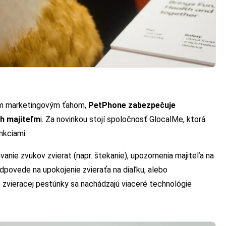
ym marketingovým ťahom,
PetPhone zabezpečuje
h majiteľm
i. Za novinkou stojí spoločnosť GlocalMe, ktorá
unkciami.
vanie zvukov zvierat (napr. štekanie), upozornenia majiteľa na
dpovede na upokojenie zvieraťa na diaľku, alebo
 zvieracej pestúnky sa nachádzajú viaceré technológie