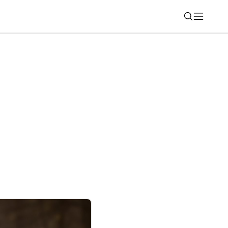
Nájsť
í predstaví operačný systém MagicOS 11