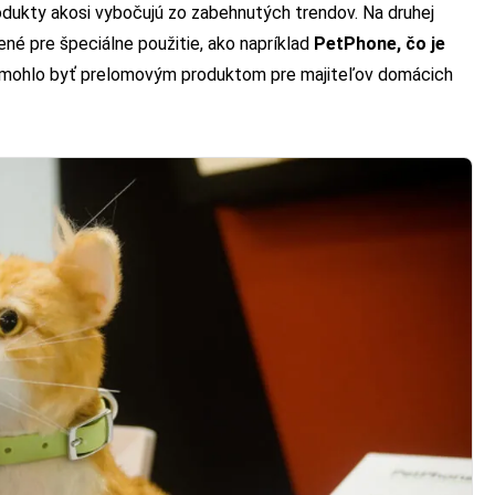
odukty akosi vybočujú zo zabehnutých trendov. Na druhej
ené pre špeciálne použitie, ako napríklad
PetPhone, čo je
by mohlo byť prelomovým produktom pre majiteľov domácich