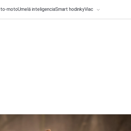
uto-moto
Umelá inteligencia
Smart hodinky
Viac
HLO BY VÁS ZAUJÍMAŤ
lačové správy
ADÁVANIA
30. júla 2026
•
2m
HONOR už o pár dn
Zadajte frázu pre vyhľadanie
Katarína Šimková