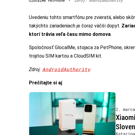
GlocalMe PetPhone
•
Zdroj: AndroidAuthority
Uvedeniu tohto smartfónu pre zvieratá, alebo skôr
takýchto zariadeniach je čoraz väčší dopyt.
Zaria
ktorí trávia veľa času mimo domova
.
Spoločnosť GlocalMe, stojaca za PetPhone, okrem t
trojitou SIM kartou a CloudSIM kit.
AndroidAuthority
Zdroj:
Prečítajte si aj
:
2. marca
Xiaomi
Sloven
Katarína