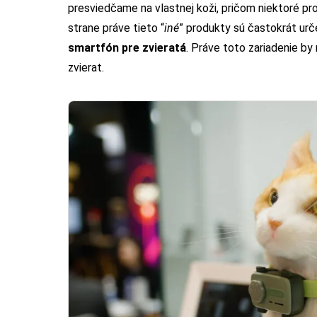
presviedčame na vlastnej koži, pričom niektoré pr
strane práve tieto “
iné
” produkty sú častokrát urč
smartfón pre zvieratá
. Práve toto zariadenie 
zvierat.