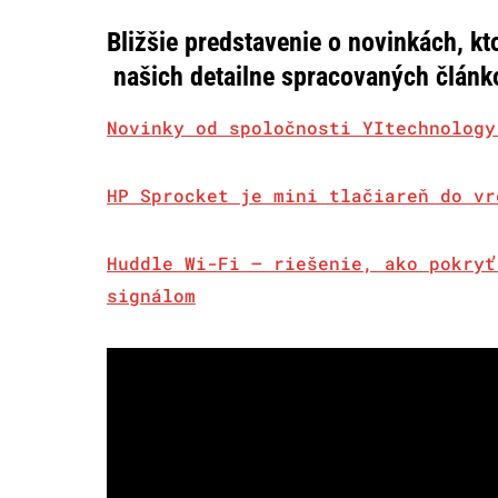
Bližšie predstavenie o novinkách, kt
našich detailne spracovaných článk
Novinky od spoločnosti YItechnology
HP Sprocket je mini tlačiareň do vr
Huddle Wi-Fi – riešenie, ako pokryť
signálom