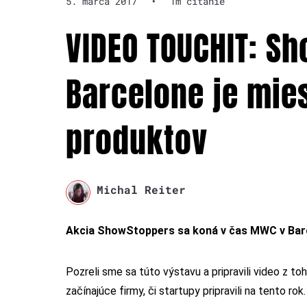
5. marca 2017
•
1m čítanie
VIDEO TOUCHIT: S
Barcelone je mie
produktov
Michal Reiter
Akcia ShowStoppers sa koná v čas MWC v Barce
Pozreli sme sa túto výstavu a pripravili video z t
začínajúce firmy, či startupy pripravili na tento rok.