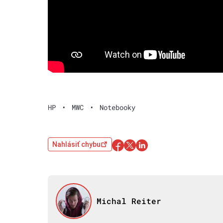
HP
•
MWC
•
Notebooky
Nahlásiť chybu
Michal Reiter