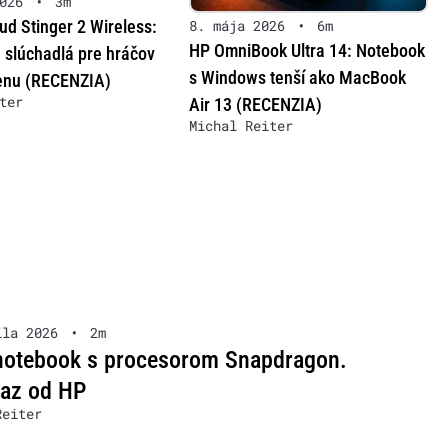
026
•
3m
ud Stinger 2 Wireless:
8. mája 2026
•
6m
HP OmniBook Ultra 14: Notebook
 slúchadlá pre hráčov
s Windows tenší ako MacBook
enu (RECENZIA)
ter
Air 13 (RECENZIA)
Michal Reiter
íla 2026
•
2m
 notebook s procesorom Snapdragon.
raz od HP
Reiter