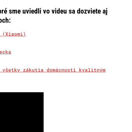
oré sme uviedli vo videu sa dozviete aj
och:
 (Xiaomi)
ecka
 všetky zákutia domácnosti kvalitným