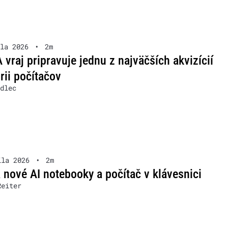
la 2026
•
2m
 vraj pripravuje jednu z najväčších akvizícií
órii počítačov
dlec
íla 2026
•
2m
nové AI notebooky a počítač v klávesnici
Reiter