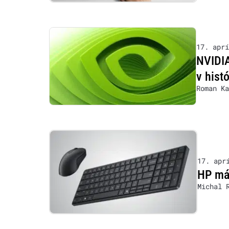
17. aprí
NVIDIA
v hist
Roman Ka
17. apr
HP má 
Michal 