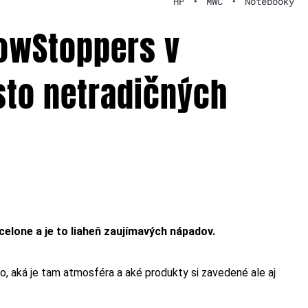
HP
•
MWC
•
Notebooky
howStoppers v
sto netradičných
lone a je to liaheň zaujímavých nápadov.
oho, aká je tam atmosféra a aké produkty si zavedené ale aj