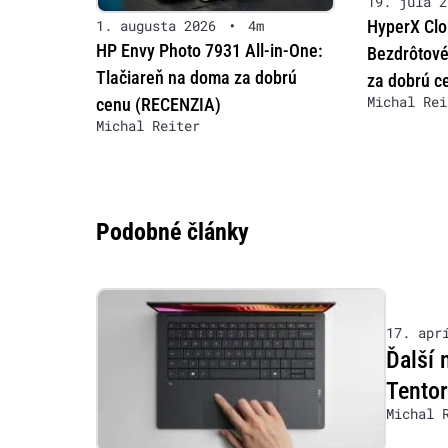
19. júla 2
HyperX Clo
1. augusta 2026
•
4m
HP Envy Photo 7931 All-in-One:
Bezdrôtové
Tlačiareň na doma za dobrú
za dobrú c
Michal Rei
cenu (RECENZIA)
Michal Reiter
Podobné články
17. apr
Ďalší
Tento
Michal 