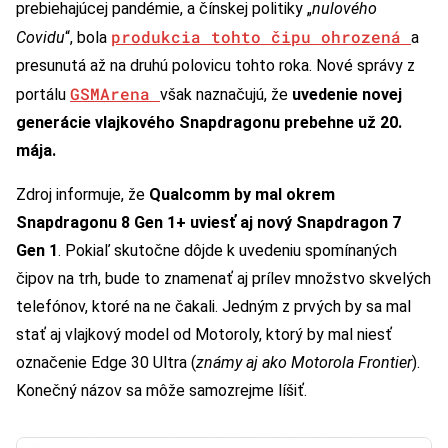
prebiehajúcej pandémie, a čínskej politiky „
nulového
produkcia tohto čipu ohrozená
Covidu
“, bola
a
presunutá až na druhú polovicu tohto roka. Nové správy z
GSMArena
portálu
však naznačujú, že
uvedenie novej
generácie vlajkového Snapdragonu prebehne už 20.
mája.
Zdroj informuje, že
Qualcomm
by mal okrem
Snapdragonu 8 Gen 1+ uviesť aj nový Snapdragon 7
Gen 1
. Pokiaľ skutočne dôjde k uvedeniu spomínaných
čipov na trh, bude to znamenať aj prílev množstvo skvelých
telefónov, ktoré na ne čakali. Jedným z prvých by sa mal
stať aj vlajkový model od Motoroly, ktorý by mal niesť
označenie Edge 30 Ultra (
známy aj ako Motorola Frontier
).
Konečný názov sa môže samozrejme líšiť.