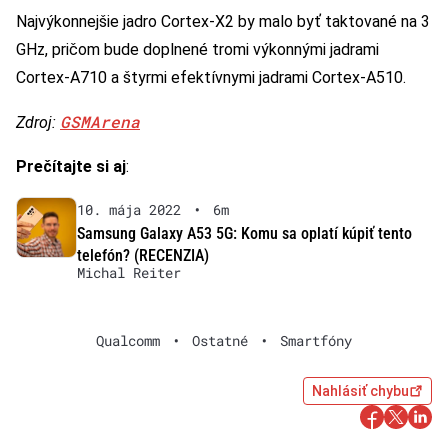
Najvýkonnejšie jadro Cortex-X2 by malo byť taktované na 3
GHz, pričom bude doplnené tromi výkonnými jadrami
Cortex-A710 a štyrmi efektívnymi jadrami Cortex-A510.
GSMArena
Zdroj:
Prečítajte si aj
:
10. mája 2022
•
6m
Samsung Galaxy A53 5G: Komu sa oplatí kúpiť tento
telefón? (RECENZIA)
Michal Reiter
Qualcomm
•
Ostatné
•
Smartfóny
Nahlásiť chybu