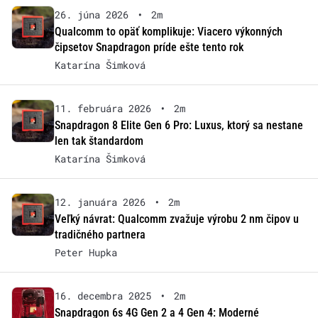
26. júna 2026
•
2m
Qualcomm to opäť komplikuje: Viacero výkonných
čipsetov Snapdragon príde ešte tento rok
Katarína Šimková
11. februára 2026
•
2m
Snapdragon 8 Elite Gen 6 Pro: Luxus, ktorý sa nestane
len tak štandardom
Katarína Šimková
12. januára 2026
•
2m
Veľký návrat: Qualcomm zvažuje výrobu 2 nm čipov u
tradičného partnera
Peter Hupka
16. decembra 2025
•
2m
Snapdragon 6s 4G Gen 2 a 4 Gen 4: Moderné