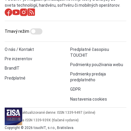
sveta technológií, hardvéru, softvéru či mobilných operátorov.
Tmavý režim
O nás / Kontakt
Predplatné časopisu
TOUCHIT
Pre inzerentov
Podmienky používania webu
BrandIT
Podmienky predaja
Predplatné
predplatného
GDPR
Nastavenia cookies
aktualizované denne: ISSN 1339-9497 (online)
a ISSN 1339-939X (tlačené vydanie)
Copyright © 2026 touchIT, s.r.o., Bratislava.