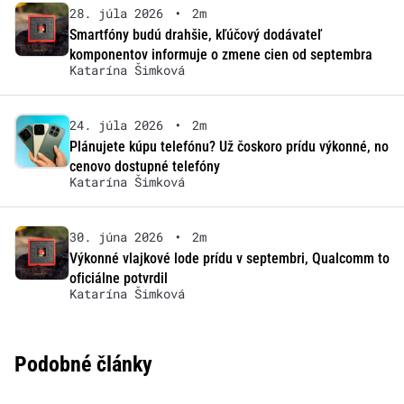
28. júla 2026
•
2m
Smartfóny budú drahšie, kľúčový dodávateľ
komponentov informuje o zmene cien od septembra
Katarína Šimková
24. júla 2026
•
2m
Plánujete kúpu telefónu? Už čoskoro prídu výkonné, no
cenovo dostupné telefóny
Katarína Šimková
30. júna 2026
•
2m
Výkonné vlajkové lode prídu v septembri, Qualcomm to
oficiálne potvrdil
Katarína Šimková
Podobné články