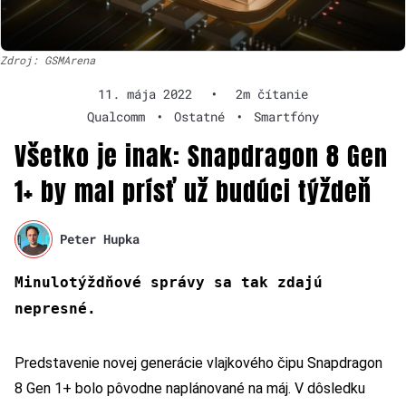
Zdroj: GSMArena
11. mája 2022
•
2m čítanie
Qualcomm
•
Ostatné
•
Smartfóny
Všetko je inak: Snapdragon 8 Gen
1+ by mal prísť už budúci týždeň
Peter Hupka
Minulotýždňové správy sa tak zdajú
nepresné.
Predstavenie novej generácie vlajkového čipu Snapdragon
8 Gen 1+ bolo pôvodne naplánované na máj. V dôsledku