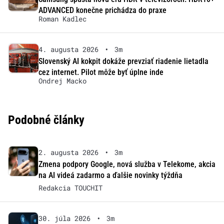
ADVANCED konečne prichádza do praxe
Roman Kadlec
4. augusta 2026
•
3m
Slovenský AI kokpit dokáže prevziať riadenie lietadla
cez internet. Pilot môže byť úplne inde
Ondrej Macko
Podobné články
2. augusta 2026
•
3m
Zmena podpory Google, nová služba v Telekome, akcia
na AI videá zadarmo a ďalšie novinky týždňa
Redakcia TOUCHIT
30. júla 2026
•
3m