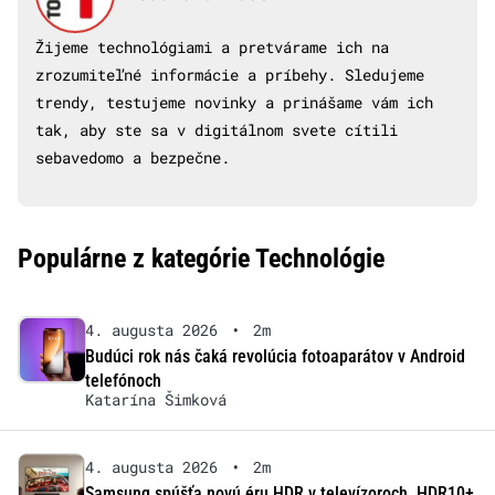
Žijeme technológiami a pretvárame ich na
zrozumiteľné informácie a príbehy. Sledujeme
trendy, testujeme novinky a prinášame vám ich
tak, aby ste sa v digitálnom svete cítili
sebavedomo a bezpečne.
Populárne z kategórie Technológie
4. augusta 2026
•
2m
Budúci rok nás čaká revolúcia fotoaparátov v Android
telefónoch
Katarína Šimková
4. augusta 2026
•
2m
Samsung spúšťa novú éru HDR v televízoroch. HDR10+