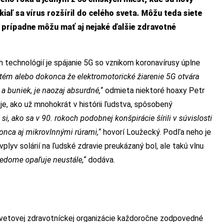
iaľ sa vírus rozšíril do celého sveta. Môžu teda siete
, prípadne môžu mať aj nejaké ďalšie zdravotné
 technológií je spájanie 5G so vznikom koronavírusy úplne
stém alebo dokonca že elektromotorické žiarenie 5G otvára
a buniek, je naozaj absurdné,
“ odmieta niektoré hoaxy Petr
e, ako už mnohokrát v histórii ľudstva, spôsobený
i, ako sa v 90. rokoch podobnej konšpirácie šírili v súvislosti
konca aj mikrovlnnými rúrami,
“ hovorí Loužecký. Podľa neho je
plyv solárií na ľudské zdravie preukázaný bol, ale takú vlnu
vedome opaľuje neustále,
“ dodáva.
a Svetovej zdravotníckej organizácie každoročne zodpovedné