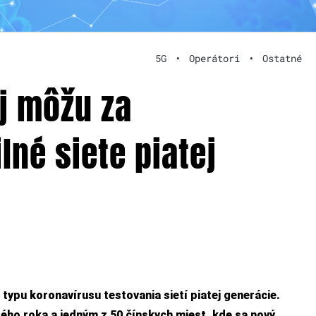
5G
•
Operátori
•
Ostatné
aj môžu za
né siete piatej
typu koronavírusu testovania sietí piatej generácie.
lého roka a jedným z 50 čínskych miest, kde sa nový