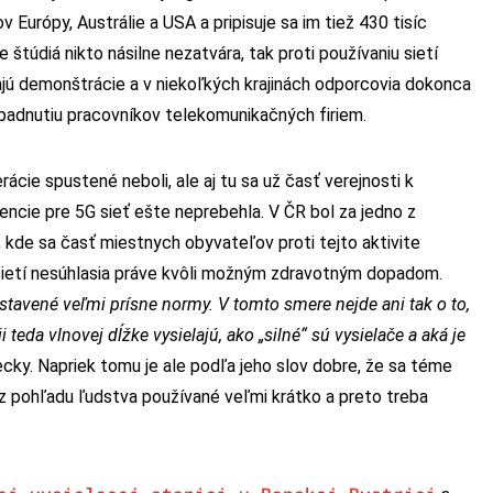
Európy, Austrálie a USA a pripisuje sa im tiež 430 tisíc
štúdiá nikto násilne nezatvára, tak proti používaniu sietí
vajú demonštrácie a v niekoľkých krajinách odporcovia dokonca
napadnutiu pracovníkov telekomunikačných firiem.
rácie spustené neboli, ale aj tu sa už časť verejnosti k
ncie pre 5G sieť ešte neprebehla. V ČR bol za jedno z
kde sa časť miestnych obyvateľov proti tejto aktivite
 sietí nesúhlasia práve kvôli možným zdravotným dopadom.
astavené veľmi prísne normy. V tomto smere nejde ani tak o to,
i teda vlnovej dĺžke vysielajú, ako „silné“ sú vysielače a aká je
ecky. Napriek tomu je ale podľa jeho slov dobre, že sa téme
 z pohľadu ľudstva používané veľmi krátko a preto treba