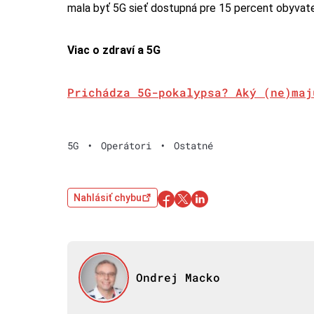
mala byť 5G sieť dostupná pre 15 percent obyvate
Viac o zdraví a 5G
Prichádza 5G-pokalypsa? Aký (ne)maj
5G
•
Operátori
•
Ostatné
Nahlásiť chybu
Ondrej Macko