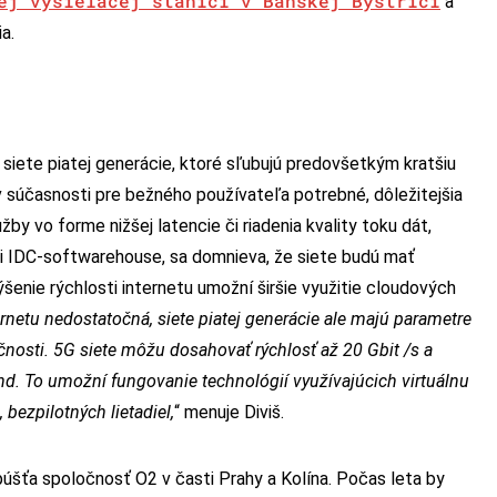
ej vysielacej stanici v Banskej Bystrici
a
a.
 siete piatej generácie, ktoré sľubujú predovšetkým kratšiu
v súčasnosti pre bežného používateľa potrebné, dôležitejšia
by vo forme nižšej latencie či riadenia kvality toku dát,
sti IDC-softwarehouse, sa domnieva, že siete budú mať
ýšenie rýchlosti internetu umožní širšie využitie cloudových
ternetu nedostatočná, siete piatej generácie ale majú parametre
nosti. 5G siete môžu dosahovať rýchlosť až 20 Gbit /s a ​​
d. To umožní fungovanie technológií využívajúcich virtuálnu
 bezpilotných lietadiel,
“ menuje Diviš.
úšťa spoločnosť O2 v časti Prahy a Kolína. Počas leta by