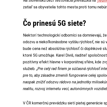
jedn
Na Slovensku beží testovacia prevádzka na
zatiaľ sa obyvatelia tohto mesta proti tomu nebúri
Čo prinesú 5G siete?
Niektorí technologickí odborníci sa domnievajú, že
odozvu a niekoľkonásobne vyššiu rýchlosť, nie sú 
bude cena než absolútna rýchlosť či doplnkové služ
ktoré 5G umožňuje. Karel Diviš, riaditeľ spoločno
pozitívny efekt hlavne v korporátnej sfére, kde zv
služieb. „
Pre celý rad firiem je súčasná rýchlosť in
pre to, aby zásadne zmenili fungovanie celej spoloč
naopak znížiť odozvu rádovo na jednotky milisekún
realitu, rozvoj internetu vecí, autonómnych vozidiel,
V ČR komerčnú prevádzku sietí piatej generácie sp