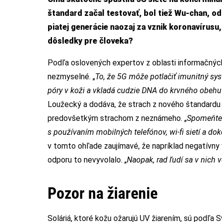
štandard začal testovať, bol tiež Wu-chan, odk
piatej generácie naozaj za vznik koronavírusu
dôsledky pre človeka?
Podľa oslovených expertov z oblasti informačných
nezmyselné. „
To, že 5G môže potlačiť imunitný sy
póry v koži a vkladá cudzie DNA do krvného obehu 
Loužecký a dodáva, že strach z nového štandardu j
predovšetkým strachom z neznámeho. „
Spomeňte s
s používaním mobilných telefónov, wi-fi sietí a do
v tomto ohľade zaujímavé, že napríklad negatívny v
odporu to nevyvolalo. „
Naopak, rad ľudí sa v nich 
Pozor na žiarenie
Soláriá, ktoré kožu ožarujú UV žiarením, sú podľ