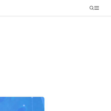
Nájsť
ické SUV, ktoré ma prekvapilo viac, než