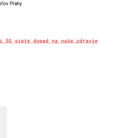
ľov Prahy.
ú 5G siete dopad na naše zdravie