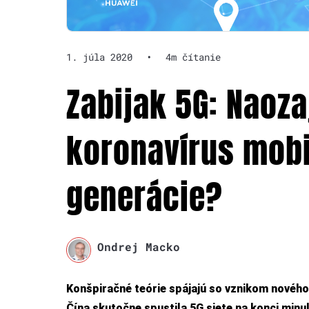
1. júla 2020
•
4m čítanie
Zabijak 5G: Naoz
koronavírus mobil
generácie?
Ondrej Macko
Konšpiračné teórie spájajú so vznikom nového 
Čína skutočne spustila 5G siete na konci minu