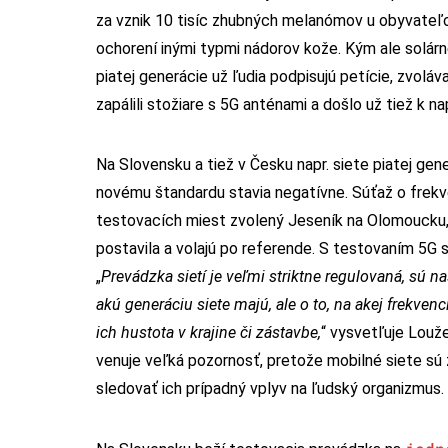
za vznik 10 tisíc zhubných melanómov u obyvateľov 
ochorení inými typmi nádorov kože. Kým ale solárne 
piatej generácie už ľudia podpisujú petície, zvolá
zapálili stožiare s 5G anténami a došlo už tiež k 
Na Slovensku a tiež v Česku napr. siete piatej gene
novému štandardu stavia negatívne. Súťaž o frekve
testovacích miest zvolený Jeseník na Olomoucku, 
postavila a volajú po referende. S testovaním 5G
„
Prevádzka sietí je veľmi striktne regulovaná, sú n
akú generáciu siete majú, ale o to, na akej frekvenci
ich hustota v krajine či zástavbe,
“ vysvetľuje Louž
venuje veľká pozornosť, pretože mobilné siete sú
sledovať ich prípadný vplyv na ľudský organizmus.