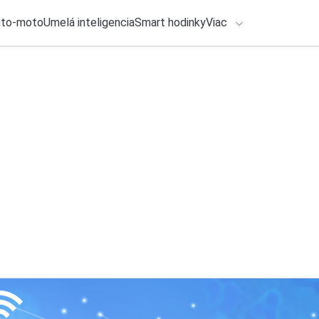
uto-moto
Umelá inteligencia
Smart hodinky
Viac
HLO BY VÁS ZAUJÍMAŤ
Recenzia
lačové správy
29. júla 2026
•
3m
ADÁVANIA
BYD ATTO 2: Elektr
som čakal
Zadajte frázu pre vyhľadanie
Ondrej Macko