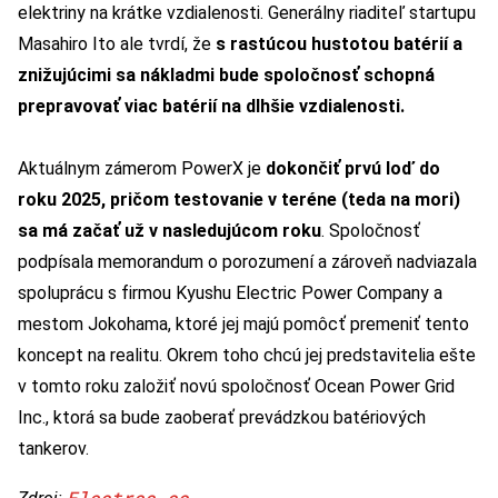
elektriny na krátke vzdialenosti. Generálny riaditeľ startupu
Masahiro Ito ale tvrdí, že
s rastúcou hustotou batérií a
znižujúcimi sa nákladmi bude spoločnosť schopná
prepravovať viac batérií na dlhšie vzdialenosti.
Aktuálnym zámerom PowerX je
dokončiť prvú loď do
roku 2025, pričom testovanie v teréne (teda na mori)
sa má začať už v nasledujúcom roku
. Spoločnosť
podpísala memorandum o porozumení a zároveň nadviazala
spoluprácu s firmou Kyushu Electric Power Company a
mestom Jokohama, ktoré jej majú pomôcť premeniť tento
koncept na realitu. Okrem toho chcú jej predstavitelia ešte
v tomto roku založiť novú spoločnosť Ocean Power Grid
Inc., ktorá sa bude zaoberať prevádzkou batériových
tankerov.
Electrec.co