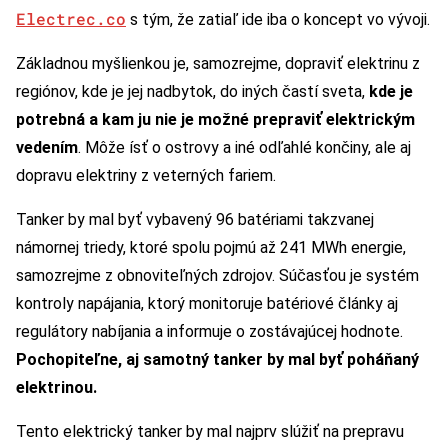
Electrec.co
s tým, že zatiaľ ide iba o koncept vo vývoji.
Základnou myšlienkou je, samozrejme, dopraviť elektrinu z
regiónov, kde je jej nadbytok, do iných častí sveta,
kde je
potrebná a kam ju nie je možné prepraviť elektrickým
vedením
. Môže ísť o ostrovy a iné odľahlé končiny, ale aj
dopravu elektriny z veterných fariem.
Tanker by mal byť vybavený 96 batériami takzvanej
námornej triedy, ktoré spolu pojmú až 241 MWh energie,
samozrejme z obnoviteľných zdrojov. Súčasťou je systém
kontroly napájania, ktorý monitoruje batériové články aj
regulátory nabíjania a informuje o zostávajúcej hodnote.
Pochopiteľne, aj samotný tanker by mal byť poháňaný
elektrinou.
Tento elektrický tanker by mal najprv slúžiť na prepravu