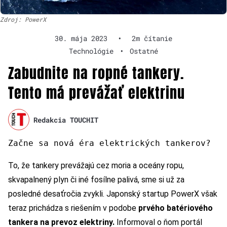
Zdroj: PowerX
30. mája 2023
•
2m čítanie
Technológie
•
Ostatné
Zabudnite na ropné tankery.
Tento má prevážať elektrinu
Redakcia TOUCHIT
Začne sa nová éra elektrických tankerov?
To, že tankery prevážajú cez moria a oceány ropu,
skvapalnený plyn či iné fosílne palivá, sme si už za
posledné desaťročia zvykli. Japonský startup PowerX však
teraz prichádza s riešením v podobe
prvého batériového
tankera na prevoz elektriny.
Informoval o ňom portál