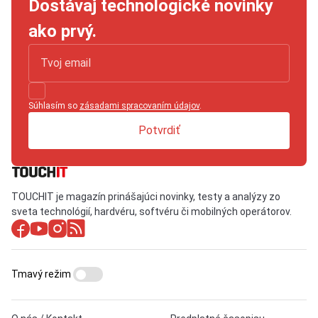
Dostávaj technologické novinky
ako prvý.
Súhlasím so
zásadami spracovaním údajov
.
Potvrdiť
TOUCHIT je magazín prinášajúci novinky, testy a analýzy zo
sveta technológií, hardvéru, softvéru či mobilných operátorov.
Tmavý režim