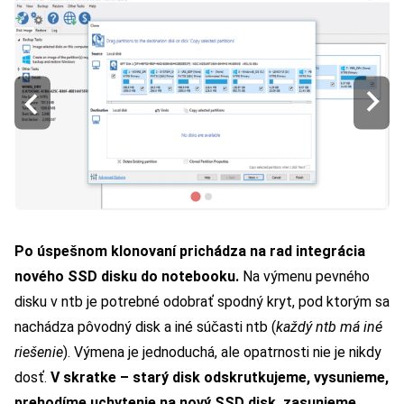
Po úspešnom klonovaní prichádza na rad integrácia
nového SSD disku do notebooku.
Na výmenu pevného
disku v ntb je potrebné odobrať spodný kryt, pod ktorým sa
nachádza pôvodný disk a iné súčasti ntb (
každý ntb má iné
riešenie
). Výmena je jednoduchá, ale opatrnosti nie je nikdy
dosť.
V skratke – starý disk odskrutkujeme, vysunieme,
prehodíme uchytenie na nový SSD disk, zasunieme