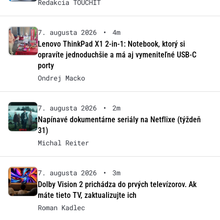
Redakcia TOUCHIT
7. augusta 2026
•
4m
Lenovo ThinkPad X1 2-in-1: Notebook, ktorý si
opravíte jednoduchšie a má aj vymeniteľné USB-C
porty
Ondrej Macko
7. augusta 2026
•
2m
Napínavé dokumentárne seriály na Netflixe (týždeň
31)
Michal Reiter
7. augusta 2026
•
3m
Dolby Vision 2 prichádza do prvých televízorov. Ak
máte tieto TV, zaktualizujte ich
Roman Kadlec