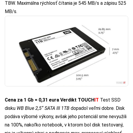
TBW. Maximálna rýchlosť čítania je 545 MB/s a zápisu 525
MB/s.
Cena za 1 Gb = 0,31 eura
Verdikt TOUCH
IT
Test SSD
disku
WB Blue 2,5“ SATA III 1TB
dopadol veľmi dobre. Disk
podáva výborné výkony, avšak jeho potenciál sme nevyužili
na 100%, nakoľko notebook, v ktorom bol disk testovaný,