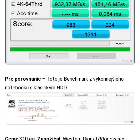
Pre porovnanie
– Toto je Benchmark z výkonnejšieho
notebooku s klasickým HDD.
Cena:
310 eur
Zapožičal:
Western Digital
(Klonovanie