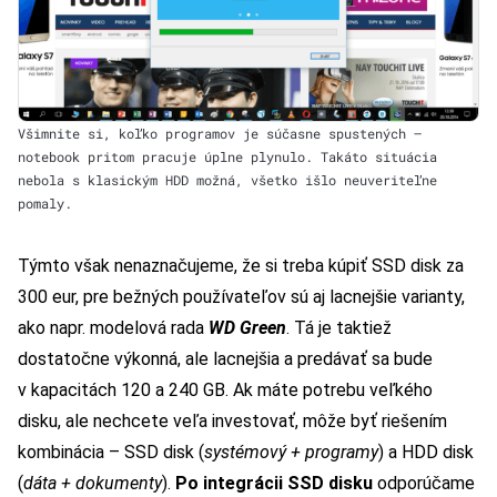
Všimnite si, koľko programov je súčasne spustených –
notebook pritom pracuje úplne plynulo. Takáto situácia
nebola s klasickým HDD možná, všetko išlo neuveriteľne
pomaly.
Týmto však nenaznačujeme, že si treba kúpiť SSD disk za
300 eur, pre bežných používateľov sú aj lacnejšie varianty,
ako napr. modelová rada
WD Green
. Tá je taktiež
dostatočne výkonná, ale lacnejšia a predávať sa bude
v kapacitách 120 a 240 GB. Ak máte potrebu veľkého
disku, ale nechcete veľa investovať, môže byť riešením
kombinácia – SSD disk (
systémový + programy
) a HDD disk
(
dáta + dokumenty
).
Po integrácii SSD disku
odporúčame