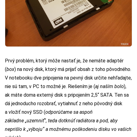
Prvý problém, ktorý môže nastať je, že nemáte adaptér
(
box
) na nový disk, ktorý má prijať obsah z toho pôvodného.
V notebooku dve pripojenia na pevný disk určite nehľadajte,
nie sú tam, v PC to možné je. Riešením je (
aj naším bolo
),
ak máte doma externý disk s pripojením 2,5“ SATA. Ten sa
dá jednoducho rozobrať, vytiahnuť z neho pôvodný disk
a vložiť nový SSD (
odporúčame sa aspoň
základne „uzemniť“, teda dotknúť radiátora a pod, aby
neprišlo k „výboju“ a možnému poškodeniu disku vo vašich