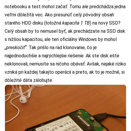
notebooku a test mohol začať. Tomu ale predchádza jedna
veľmi dôležitá vec. Ako presunúť celý pôvodný obsah
starého HDD disku (
totožná kapacita 1 TB
) na nový SSD?
Celý obsah by to nemusel byť, ak prechádzate na SSD disk
s nižšou kapacitou, ale ten oficiálny Windows by mohol
„preskočiť“
. Tak prišlo na rad klonovanie, čo je
najjednoduchšie a najrýchlejšie riešenie. Ak ste disk ešte
neklonovali, nemusíte sa ničoho obávať. Avšak, nejaké riziko
vzniká pri každej takejto operácii a preto, ak to je možné, si
dôležité dáta zálohujte.