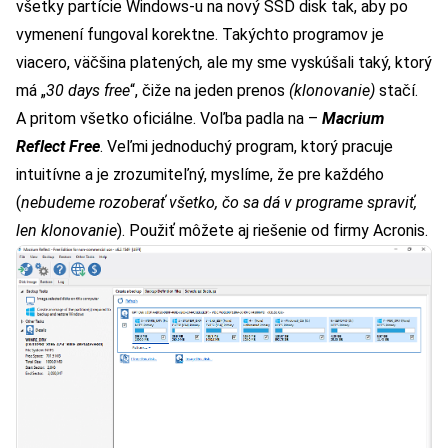
všetky partície Windows-u na nový SSD disk tak, aby po
vymenení fungoval korektne. Takýchto programov je
viacero, väčšina platených
,
ale my sme vyskúšali taký, ktorý
má „
30 days free
“, čiže na jeden prenos
(klonovanie)
stačí.
A pritom všetko oficiálne. Voľba padla na –
Macrium
Reflect Free
. Veľmi jednoduchý program, ktorý pracuje
intuitívne a je zrozumiteľný, myslíme, že pre každého
(
nebudeme rozoberať všetko, čo sa dá v programe spraviť,
len klonovanie
). Použiť môžete aj riešenie od firmy
Acronis.