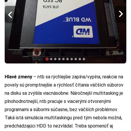
Hlavé zmeny
– ntb sa rýchlejšie zapína/vypína, reakcie na
povely sú promptnejšie a rýchlosť čítania väčších súborov
na disku sa zvýšila viacnásobne. Náročnejší multitasking je
plnohodnotnejší, ntb pracuje s viacerými otvorenými
programami a súbormi súčasne, bez väčších problémov.
Taká istá simulácia multitaskingu pred tým nebola možná,
predchádzajúci HDD to nezvládal. Treba spomenúť aj