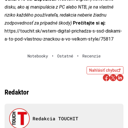
disku, ako aj manipulácia z PC alebo NTB, je na vlastné
riziko každého používateľa, redakcia neberie žiadnu
zodpovednosť za prípadné škody)
Prečítajte si aj:
https://touchit.sk/wstern-digital-prichadza-s-ssd-diskami-
a-to-pod-vlastnou-znackou-a-vo-velkom-style/75817
Notebooky
•
Ostatné
•
Recenzie
Nahlásiť chybu
Redaktor
Redakcia TOUCHIT