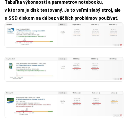
Tabuľka výkonnosti a parametrov notebooku,
v ktorom je disk testovaný. Je to veľmi slabý stroj, ale
s SSD diskom sa dá bez väčších problémov používať.