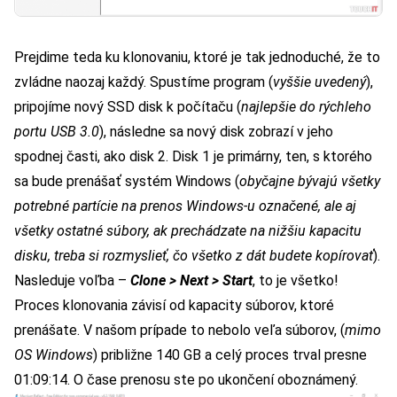
Prejdime teda ku klonovaniu, ktoré je tak jednoduché, že to
zvládne naozaj každý. Spustíme program (
vyššie uvedený
),
pripojíme nový SSD disk k počítaču (
najlepšie do rýchleho
portu USB 3.0
), následne sa nový disk zobrazí v jeho
spodnej časti, ako disk 2. Disk 1 je primárny, ten, s ktorého
sa bude prenášať systém Windows (
obyčajne bývajú všetky
potrebné partície na prenos Windows-u označené, ale aj
všetky ostatné súbory, ak prechádzate na nižšiu kapacitu
disku, treba si rozmyslieť, čo všetko z dát budete kopírovať
).
Nasleduje voľba –
Clone > Next > Start
, to je všetko!
Proces klonovania závisí od kapacity súborov, ktoré
prenášate. V našom prípade to nebolo veľa súborov, (
mimo
OS Windows
) približne 140 GB a celý proces trval presne
01:09:14. O čase prenosu ste po ukončení oboznámený.