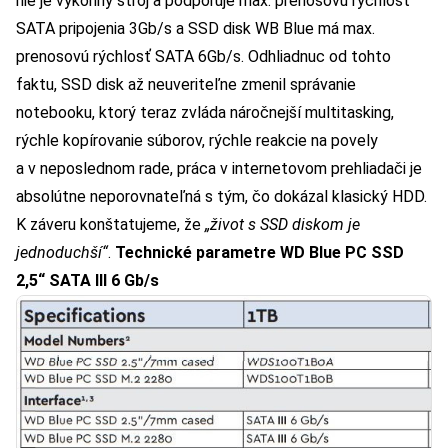
nie je výkonný stroj a podporuje max. prenosovú rýchlosť
SATA pripojenia 3Gb/s a SSD disk WB Blue má max.
prenosovú rýchlosť SATA 6Gb/s. Odhliadnuc od tohto
faktu, SSD disk až neuveriteľne zmenil správanie
notebooku, ktorý teraz zvláda náročnejší multitasking,
rýchle kopírovanie súborov, rýchle reakcie na povely
a v neposlednom rade, práca v internetovom prehliadači je
absolútne neporovnateľná s tým, čo dokázal klasický HDD.
K záveru konštatujeme, že
„život s SSD diskom je
jednoduchší“
.
Technické parametre WD Blue PC SSD
2,5“ SATA III 6 Gb/s