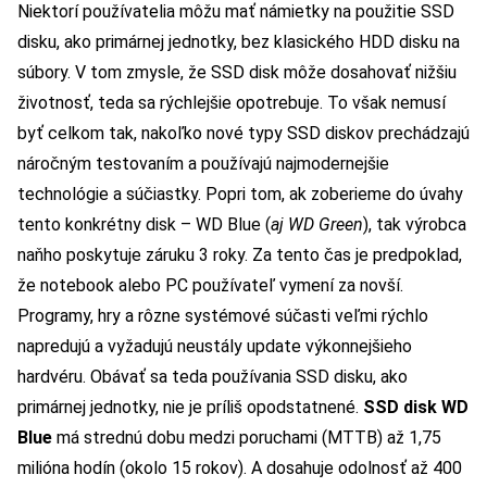
Niektorí používatelia môžu mať námietky na použitie SSD
disku, ako primárnej jednotky, bez klasického HDD disku na
súbory. V tom zmysle, že SSD disk môže dosahovať nižšiu
životnosť, teda sa rýchlejšie opotrebuje. To však nemusí
byť celkom tak, nakoľko nové typy SSD diskov prechádzajú
náročným testovaním a používajú najmodernejšie
technológie a súčiastky. Popri tom, ak zoberieme do úvahy
tento konkrétny disk – WD Blue (
aj WD Green
), tak výrobca
naňho poskytuje záruku 3 roky. Za tento čas je predpoklad,
že notebook alebo PC používateľ vymení za novší.
Programy, hry a rôzne systémové súčasti veľmi rýchlo
napredujú a vyžadujú neustály update výkonnejšieho
hardvéru. Obávať sa teda používania SSD disku, ako
primárnej jednotky, nie je príliš opodstatnené.
SSD disk WD
Blue
má strednú dobu medzi poruchami (MTTB) až 1,75
milióna hodín (okolo 15 rokov). A dosahuje odolnosť až 400