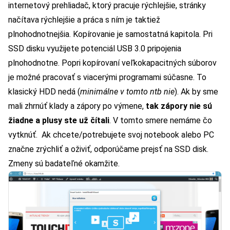
internetový prehliadač, ktorý pracuje rýchlejšie, stránky
načítava rýchlejšie a práca s ním je taktiež
plnohodnotnejšia. Kopírovanie je samostatná kapitola. Pri
SSD disku využijete potenciál USB 3.0 pripojenia
plnohodnotne. Popri kopírovaní veľkokapacitných súborov
je možné pracovať s viacerými programami súčasne. To
klasický HDD nedá (
minimálne v tomto ntb nie
). Ak by sme
mali zhrnúť klady a zápory po výmene,
tak zápory nie sú
žiadne a plusy ste už čítali
. V tomto smere nemáme čo
vytknúť. Ak chcete/potrebujete svoj notebook alebo PC
značne zrýchliť a oživiť, odporúčame prejsť na SSD disk.
Zmeny sú badateľné okamžite.