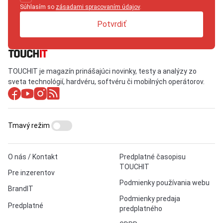
Súhlasím so
zásadami spracovaním údajov
.
Potvrdiť
TOUCHIT je magazín prinášajúci novinky, testy a analýzy zo
sveta technológií, hardvéru, softvéru či mobilných operátorov.
Tmavý režim
O nás / Kontakt
Predplatné časopisu
TOUCHIT
Pre inzerentov
Podmienky používania webu
BrandIT
Podmienky predaja
Predplatné
predplatného