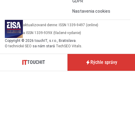
GDPR
Nastavenia cookies
aktualizované denne: ISSN 1339-9497 (online)
a ISSN 1339-939X (tlačené vydanie)
Copyright © 2026 touchIT, s.r.o., Bratislava.
O
technické SEO
sa nám stará
TechSEO Vitals
.
TOUCHIT
Rýchle správy