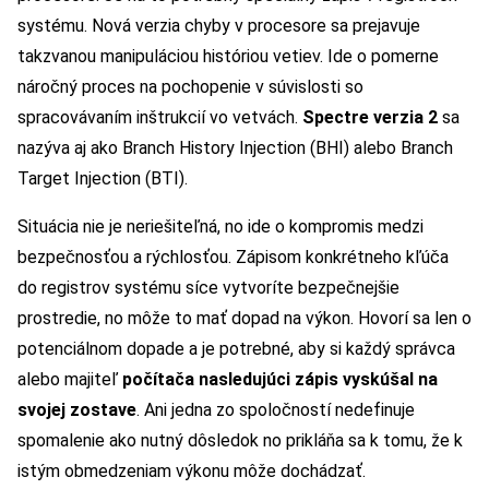
systému. Nová verzia chyby v procesore sa prejavuje
takzvanou manipuláciou históriou vetiev. Ide o pomerne
náročný proces na pochopenie v súvislosti so
spracovávaním inštrukcií vo vetvách.
Spectre verzia 2
sa
nazýva aj ako Branch History Injection (BHI) alebo Branch
Target Injection (BTI).
Situácia nie je neriešiteľná, no ide o kompromis medzi
bezpečnosťou a rýchlosťou. Zápisom konkrétneho kľúča
do registrov systému síce vytvoríte bezpečnejšie
prostredie, no môže to mať dopad na výkon. Hovorí sa len o
potenciálnom dopade a je potrebné, aby si každý správca
alebo majiteľ
počítača nasledujúci zápis vyskúšal na
svojej zostave
. Ani jedna zo spoločností nedefinuje
spomalenie ako nutný dôsledok no prikláňa sa k tomu, že k
istým obmedzeniam výkonu môže dochádzať.