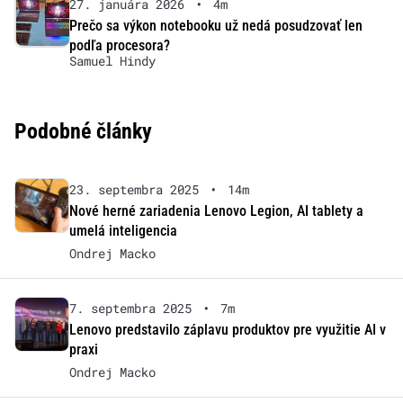
27. januára 2026
•
4m
Prečo sa výkon notebooku už nedá posudzovať len
podľa procesora?
Samuel Hindy
Podobné články
23. septembra 2025
•
14m
Nové herné zariadenia Lenovo Legion, AI tablety a
umelá inteligencia
Ondrej Macko
7. septembra 2025
•
7m
Lenovo predstavilo záplavu produktov pre využitie AI v
praxi
Ondrej Macko