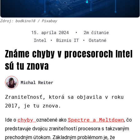
Zdroj: bodkins18 / Pixabay
15. apríla 2024
•
2m čítanie
Intel
•
Biznis IT
•
Ostatné
Známe chyby v procesoroch Intel
sú tu znova
Michal Reiter
Zraniteľnosť, ktorá sa objavila v roku
2017, je tu znova.
chyby
Spectre a Meltdown
Ide o
označené ako
, čo
predstavuje dvojicu zraniteľností procesora s takzvaným
prechodným útokom. Základným problémom je, že