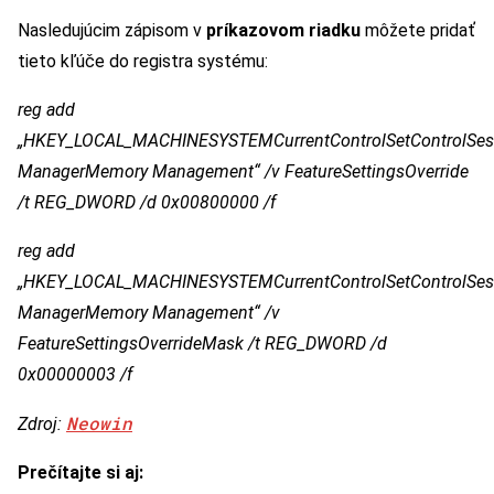
Nasledujúcim zápisom v
príkazovom riadku
môžete pridať
tieto kľúče do registra systému:
reg add
„HKEY_LOCAL_MACHINESYSTEMCurrentControlSetControlSes
ManagerMemory Management“ /v FeatureSettingsOverride
/t REG_DWORD /d 0x00800000 /f
reg add
„HKEY_LOCAL_MACHINESYSTEMCurrentControlSetControlSes
ManagerMemory Management“ /v
FeatureSettingsOverrideMask /t REG_DWORD /d
0x00000003 /f
Neowin
Zdroj:
Prečítajte si aj: