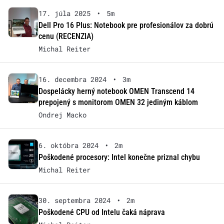
17. júla 2025
•
5m
Dell Pro 16 Plus: Notebook pre profesionálov za dobrú
cenu (RECENZIA)
Michal Reiter
16. decembra 2024
•
3m
Dospelácky herný notebook OMEN Transcend 14
prepojený s monitorom OMEN 32 jediným káblom
Ondrej Macko
6. októbra 2024
•
2m
Poškodené procesory: Intel konečne priznal chybu
Michal Reiter
30. septembra 2024
•
2m
Poškodené CPU od Intelu čaká náprava