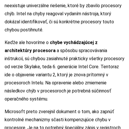
neexistuje univerzálne riešenie, ktoré by zbavilo procesory
chýb. Intel na chyby reagoval vydaním nástroja, ktorý
dokázal identifikovať, či sú konkrétne procesory touto
chybou postihnuté.
Keďže ale hovoríme o
chybe vychádzajúcej z
architektúry procesora
a spôsobu spracovávania
inštrukcií, sú chybou zasiahnuté prakticky všetky procesory
od verzie Skylake, teda 6. generácie Intel Core. Tentoraz
ide o objavenie variantu 2, ktorý je znova prítomný v
procesoroch Intelu. Na opravenie alebo zmiernenie
následkov chýb v procesoroch je potrebná súčinnosť
operačného systému.
Microsoft preto zverejnil dokument o tom, ako zapnúť
kontrolné mechanizmy sčasti kompenzujúce chybu v
procesore. Je na to potrebný špeciálny zápis v registroch