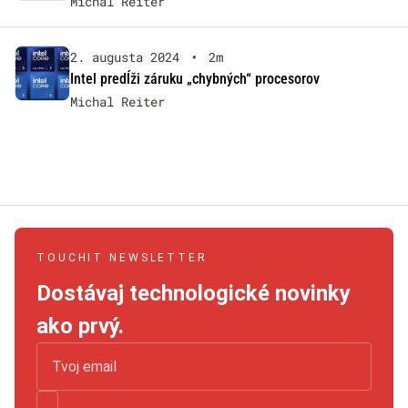
Michal Reiter
2. augusta 2024
•
2m
Intel predĺži záruku „chybných“ procesorov
Michal Reiter
TOUCHIT NEWSLETTER
Dostávaj technologické novinky
ako prvý.