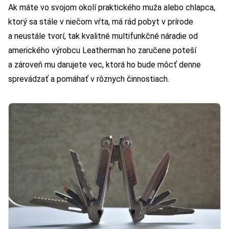
Ak máte vo svojom okolí praktického muža alebo chlapca,
ktorý sa stále v niečom vŕta, má rád pobyt v prírode
a neustále tvorí, tak kvalitné multifunkčné náradie od
amerického výrobcu Leatherman ho zaručene poteší
a zároveň mu darujete vec, ktorá ho bude môcť denne
sprevádzať a pomáhať v rôznych činnostiach.