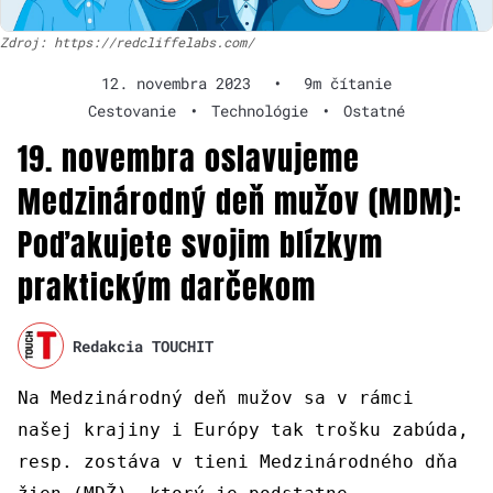
Zdroj: https://redcliffelabs.com/
12. novembra 2023
•
9m čítanie
Cestovanie
•
Technológie
•
Ostatné
19. novembra oslavujeme
Medzinárodný deň mužov (MDM):
Poďakujete svojim blízkym
praktickým darčekom
Redakcia TOUCHIT
Na Medzinárodný deň mužov sa v rámci
našej krajiny i Európy tak trošku zabúda,
resp. zostáva v tieni Medzinárodného dňa