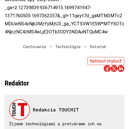
_ga=2.12739839.936714915.1699741947-
1371760505.1697362357&_gl=11qeyt7d_gaMTM3MTc2
MDUwNS4xNjk3MzYyMzU3_ga_YCTSVW1E5W*MTY5OTc
4NjczNC4zMS4wLjE2OTk3ODY3NDAuNTQuMC4w
Cestovanie
•
Technológie
•
Ostatné
Nahlásiť chybu
Redaktor
Redakcia TOUCHIT
Žijeme technológiami a pretvárame ich na