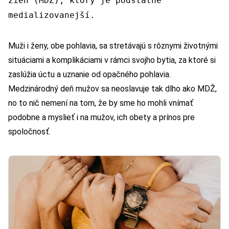
žien (MDŽ), ktorý je podstatne
medializovanejší.
Muži i ženy, obe pohlavia, sa stretávajú s rôznymi životnými
situáciami a komplikáciami v rámci svojho bytia, za ktoré si
zaslúžia úctu a uznanie od opačného pohlavia.
Medzinárodný deň mužov sa neoslavuje tak dlho ako MDŽ,
no to nič nemení na tom, že by sme ho mohli vnímať
podobne a myslieť i na mužov, ich obety a prínos pre
spoločnosť.