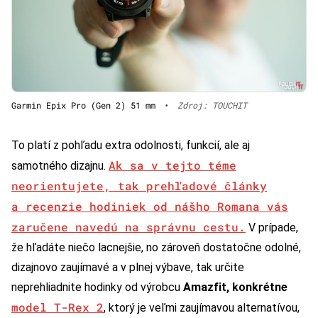
Garmin Epix Pro (Gen 2) 51 mm
•
Zdroj: TOUCHIT
To platí z pohľadu extra odolnosti, funkcií, ale aj
Ak sa v tejto téme
samotného dizajnu.
neorientujete, tak prehľadové články
a recenzie hodiniek od nášho Romana vás
zaručene navedú na správnu cestu.
V prípade,
že hľadáte niečo lacnejšie, no zároveň dostatočne odolné,
dizajnovo zaujímavé a v plnej výbave, tak určite
neprehliadnite hodinky od výrobcu
Amazfit, konkrétne
model T-Rex 2
, ktorý je veľmi zaujímavou alternatívou,