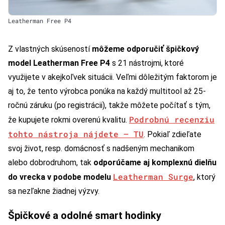
Leatherman Free P4
Z vlastných skúseností
môžeme odporučiť špičkový
model Leatherman Free P4
s 21 nástrojmi, ktoré
využijete v akejkoľvek situácii. Veľmi dôležitým faktorom je
aj to, že tento výrobca ponúka na každý multitool až 25-
ročnú záruku (po registrácii), takže môžete počítať s tým,
Podrobnú recenziu
že kupujete rokmi overenú kvalitu.
tohto nástroja nájdete – TU
. Pokiaľ zdieľate
svoj život, resp. domácnosť s nadšeným mechanikom
alebo dobrodruhom, tak
odporúčame aj komplexnú dielňu
Leatherman Surge
do vrecka v podobe modelu
, ktorý
sa nezľakne žiadnej výzvy.
Špičkové a odolné smart hodinky