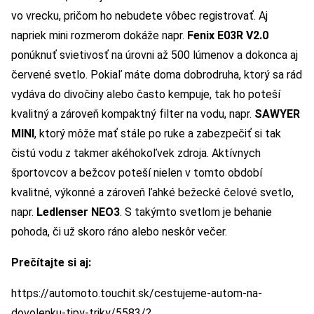
vo vrecku, pričom ho nebudete vôbec registrovať. Aj
napriek mini rozmerom dokáže napr.
Fenix E03R V2.0
ponúknuť svietivosť na úrovni až 500 lúmenov a dokonca aj
červené svetlo. Pokiaľ máte doma dobrodruha, ktorý sa rád
vydáva do divočiny alebo často kempuje, tak ho poteší
kvalitný a zároveň kompaktný filter na vodu, napr.
SAWYER
MINI
, ktorý môže mať stále po ruke a zabezpečiť si tak
čistú vodu z takmer akéhokoľvek zdroja. Aktívnych
športovcov a bežcov poteší nielen v tomto období
kvalitné, výkonné a zároveň ľahké bežecké čelové svetlo,
napr.
Ledlenser NEO3
. S takýmto svetlom je behanie
pohoda, či už skoro ráno alebo neskôr večer.
Prečítajte si aj:
https://automoto.touchit.sk/cestujeme-autom-na-
dovolenku-tipy-triky/5583/?