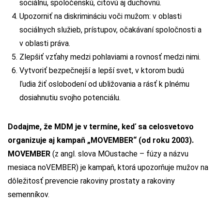
sociálnu, spoločenskú, citovú aj duchovnú.
Upozorniť na diskrimináciu voči mužom: v oblasti
sociálnych služieb, prístupov, očakávaní spoločnosti a
v oblasti práva.
Zlepšiť vzťahy medzi pohlaviami a rovnosť medzi nimi.
Vytvoriť bezpečnejší a lepší svet, v ktorom budú
ľudia žiť oslobodení od ubližovania a rásť k plnému
dosiahnutiu svojho potenciálu.
Dodajme, že MDM je v termíne, keď sa celosvetovo
organizuje aj kampaň „MOVEMBER“ (od roku 2003).
MOVEMBER
(z angl. slova MOustache – fúzy a názvu
mesiaca noVEMBER) je kampaň, ktorá upozorňuje mužov na
dôležitosť prevencie rakoviny prostaty a rakoviny
semenníkov.