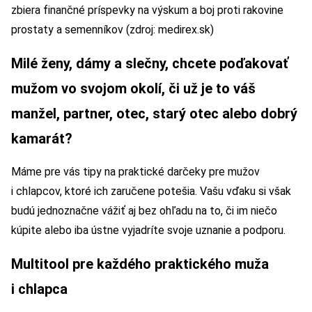
zbiera finančné príspevky na výskum a boj proti rakovine
prostaty a semenníkov (zdroj: medirex.sk)
Milé ženy, dámy a slečny, chcete poďakovať
mužom vo svojom okolí, či už je to váš
manžel, partner, otec, starý otec alebo dobrý
kamarát?
Máme pre vás tipy na praktické darčeky pre mužov
i chlapcov, ktoré ich zaručene potešia. Vašu vďaku si však
budú jednoznačne vážiť aj bez ohľadu na to, či im niečo
kúpite alebo iba ústne vyjadríte svoje uznanie a podporu.
Multitool pre každého praktického muža
i chlapca