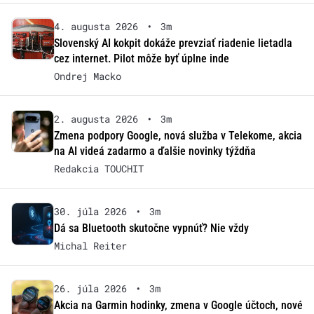
4. augusta 2026
•
3m
Slovenský AI kokpit dokáže prevziať riadenie lietadla
cez internet. Pilot môže byť úplne inde
Ondrej Macko
2. augusta 2026
•
3m
Zmena podpory Google, nová služba v Telekome, akcia
na AI videá zadarmo a ďalšie novinky týždňa
Redakcia TOUCHIT
30. júla 2026
•
3m
Dá sa Bluetooth skutočne vypnúť? Nie vždy
Michal Reiter
26. júla 2026
•
3m
Akcia na Garmin hodinky, zmena v Google účtoch, nové