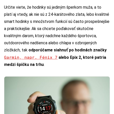
Určite viete, že hodinky sú jediným šperkom muža, a to
platí aj vtedy, ak nie sú z 24-karátového zlata, lebo kvalitné
smart hodinky s množstvom funkcií sú často prospešnejšie
a praktickejšie. Ak sa chcete poďakovať skutočne
kvalitným darom, ktorý nadchne každého športovca,
outdoorového nadšenca alebo chlapa v ozbrojených
zložkách, tak
odporúčame siahnuť po hodinách značky
Garmin, napr. Fénix 7
alebo Epix 2, ktoré patria
medzi špičku na trhu
.