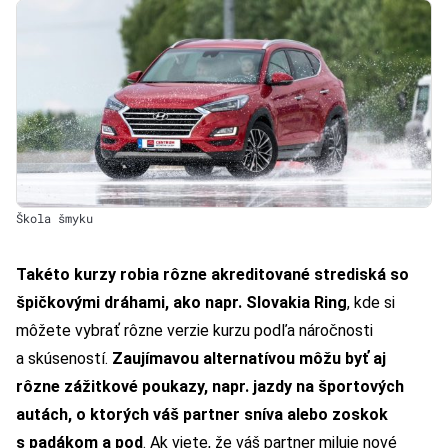
Škola šmyku
Takéto kurzy robia rôzne akreditované strediská so
špičkovými dráhami, ako napr. Slovakia Ring
, kde si
môžete vybrať rôzne verzie kurzu podľa náročnosti
a skúseností.
Zaujímavou alternatívou môžu byť aj
rôzne zážitkové poukazy, napr. jazdy na športových
autách, o ktorých váš partner sníva alebo zoskok
s padákom a pod
. Ak viete, že váš partner miluje nové