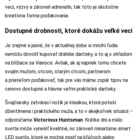
veci, výzvy a zároveň adrenalín, tak toto je skutočne
kreatívna forma poďakovania.
Dostupné drobnosti, ktoré dokážu veľké veci
Je zrejmé a jasné, že v aktuálnej dobe si mnohí ľudia
nemôžu dovoliť kupovať drahšie darčeky, a to aj s ohľadom
na blížiace sa Vianoce. Avšak, ak aj napriek tomu chcete
svojim mužom, otcom, starým otcom, partnerom
a priateľom poďakovať, tak pre vás máme zopár tipov na
cenovo dostupné a hlavne veľmi praktické darčeky.
Švajčiarsky zatvárací nožík je klasikou, ktorá poteší
džentlmena i praktického muža, a to v akejkoľvek situácii –
odporúčame
Victorinox Huntsman
. Krátke dni a málo
svetla môže vyriešiť kvalitné, no zároveň miniatúrne smart
LED svetlo, ktoré je možné nosiť na kľúčoch alebo