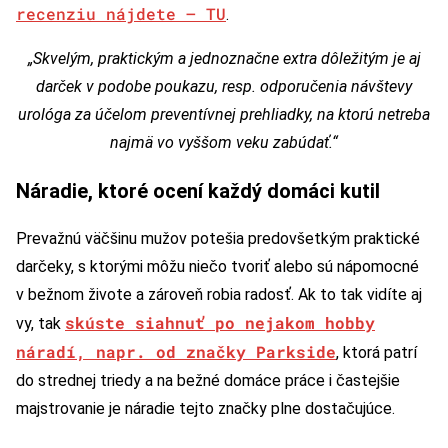
recenziu nájdete – TU
.
„Skvelým, praktickým a jednoznačne extra dôležitým je aj
darček v podobe poukazu, resp. odporučenia návštevy
urológa za účelom preventívnej prehliadky, na ktorú netreba
najmä vo vyššom veku zabúdať.“
Náradie, ktoré ocení každý domáci kutil
Prevažnú väčšinu mužov potešia predovšetkým praktické
darčeky, s ktorými môžu niečo tvoriť alebo sú nápomocné
v bežnom živote a zároveň robia radosť. Ak to tak vidíte aj
skúste siahnuť po nejakom hobby
vy, tak
náradí, napr. od značky Parkside
, ktorá patrí
do strednej triedy a na bežné domáce práce i častejšie
majstrovanie je náradie tejto značky plne dostačujúce.