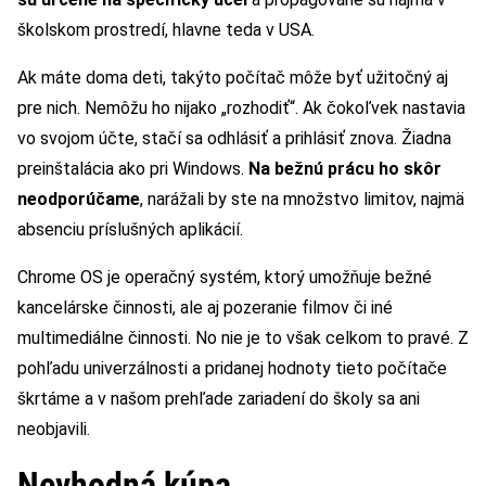
školskom prostredí, hlavne teda v USA.
Ak máte doma deti, takýto počítač môže byť užitočný aj
pre nich. Nemôžu ho nijako „rozhodiť“. Ak čokoľvek nastavia
vo svojom účte, stačí sa odhlásiť a prihlásiť znova. Žiadna
preinštalácia ako pri Windows.
Na bežnú prácu ho skôr
neodporúčame
, narážali by ste na množstvo limitov, najmä
absenciu príslušných aplikácií.
Chrome OS je operačný systém, ktorý umožňuje bežné
kancelárske činnosti, ale aj pozeranie filmov či iné
multimediálne činnosti. No nie je to však celkom to pravé. Z
pohľadu univerzálnosti a pridanej hodnoty tieto počítače
škrtáme a v našom prehľade zariadení do školy sa ani
neobjavili.
Nevhodná kúpa