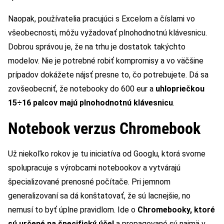
Naopak, používatelia pracujúci s Excelom a číslami vo
všeobecnosti, môžu vyžadovať plnohodnotnú klávesnicu.
Dobrou správou je, že na trhu je dostatok takýchto
modelov. Nie je potrebné robiť kompromisy a vo väčšine
prípadov dokážete nájsť presne to, čo potrebujete. Dá sa
zovšeobecniť, že notebooky do 600 eur a
uhlopriečkou
15÷16 palcov majú plnohodnotnú klávesnicu
.
Notebook verzus Chromebook
Už niekoľko rokov je tu iniciatíva od Googlu, ktorá svorne
spolupracuje s výrobcami notebookov a vytvárajú
špecializované prenosné počítače. Pri jemnom
generalizovaní sa dá konštatovať, že sú lacnejšie, no
nemusí to byť úplne pravidlom. Ide o
Chromebooky, ktoré
sú určené na špecifický účel
a propagované sú najmä v