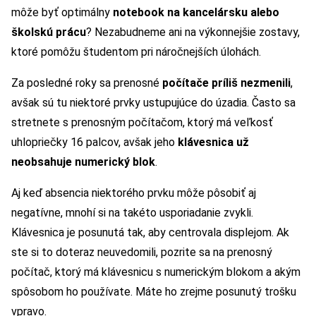
môže byť optimálny
notebook na kancelársku alebo
školskú prácu
? Nezabudneme ani na výkonnejšie zostavy,
ktoré pomôžu študentom pri náročnejších úlohách.
Za posledné roky sa prenosné
počítače príliš nezmenili
,
avšak sú tu niektoré prvky ustupujúce do úzadia. Často sa
stretnete s prenosným počítačom, ktorý má veľkosť
uhlopriečky 16 palcov, avšak jeho
klávesnica už
neobsahuje numerický blok
.
Aj keď absencia niektorého prvku môže pôsobiť aj
negatívne, mnohí si na takéto usporiadanie zvykli.
Klávesnica je posunutá tak, aby centrovala displejom. Ak
ste si to doteraz neuvedomili, pozrite sa na prenosný
počítač, ktorý má klávesnicu s numerickým blokom a akým
spôsobom ho používate. Máte ho zrejme posunutý trošku
vpravo.