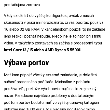
postačujúca zostava.
Vždy sa dá ísť do vyššej konfigurácie, avšak z našich
skúseností v praxi ani nerozoznáte, či váš počítač používa
16 alebo 32 GB RAM. V kancelárskom použití to na základe
jeho reakcií poznať nebude. Niečo iné je to napr. pri strihu
videa. V takýchto zostavách sa začína s procesormi typu
Intel Core i3 / i5 alebo AMD Ryzen 5 5500U
.
Výbava portov
Mať kam pripojiť všetky externé zariadenia, je dôležitá
súčasť prenosného počítača. Minimálne z pohľadu
používateľa, pretože výrobcovia majú na to zrejme iný
názor. Paradoxne najväčšie problémy s dostatočným
počtom portov budete mať vo vyššej cenovej kategórii
približne nad 1000 eur a to u väčšiny počítačov mimo