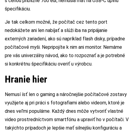
s cenou približne 700 eur, nemusia mať na USB-C úplnú
špecifikáciu.
Je tak celkom možné, že počítač cez tento port
nedokážete ani len nabíjať a slúži iba na pripájanie
externých zariadení, ako sú napríklad flash disky, prípadne
počítačové myši. Nepripojíte k nim ani monitor. Nemáme
pre vás univerzálny návod, ako to rozpoznať a je potrebné
si konkrétnu špecifikáciu overiť u výrobcu.
Hranie hier
Nemusí ísť len o gaming a náročnejšie počítačové zostavy
využijete aj pri práci s fotografiami alebo videom, ktoré je
dnes veľmi populárne. Každý dnes môže vytvoriť vlastné
video prostredníctvom smartfónu a upraviť ho v počítači. V
takýchto prípadoch je lepšie mať silnejšiu konfiguráciu a