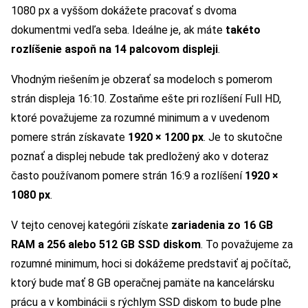
1080 px a vyššom dokážete pracovať s dvoma
dokumentmi vedľa seba. Ideálne je, ak máte
takéto
rozlíšenie aspoň na 14 palcovom displeji
.
Vhodným riešením je obzerať sa modeloch s pomerom
strán displeja 16:10. Zostaňme ešte pri rozlíšení Full HD,
ktoré považujeme za rozumné minimum a v uvedenom
pomere strán získavate
1920 × 1200 px
. Je to skutočne
poznať a displej nebude tak predložený ako v doteraz
často používanom pomere strán 16:9 a rozlíšení
1920 ×
1080
px
.
V tejto cenovej kategórii získate
zariadenia zo 16 GB
RAM a 256 alebo 512 GB SSD diskom
. To považujeme za
rozumné minimum, hoci si dokážeme predstaviť aj počítač,
ktorý bude mať 8 GB operačnej pamäte na kancelársku
prácu a v kombinácii s rýchlym SSD diskom to bude plne