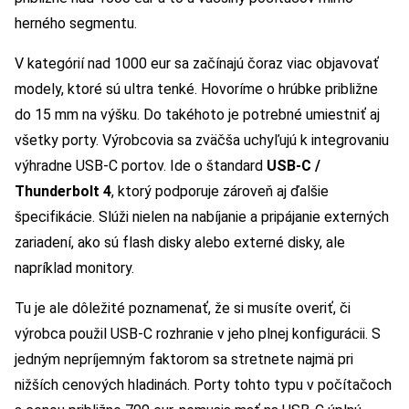
herného segmentu.
V kategórií nad 1000 eur sa začínajú čoraz viac objavovať
modely, ktoré sú ultra tenké. Hovoríme o hrúbke približne
do 15 mm na výšku. Do takéhoto je potrebné umiestniť aj
všetky porty. Výrobcovia sa zväčša uchyľujú k integrovaniu
výhradne USB-C portov. Ide o štandard
USB-C /
Thunderbolt 4
, ktorý podporuje zároveň aj ďalšie
špecifikácie. Slúži nielen na nabíjanie a pripájanie externých
zariadení, ako sú flash disky alebo externé disky, ale
napríklad monitory.
Tu je ale dôležité poznamenať, že si musíte overiť, či
výrobca použil USB-C rozhranie v jeho plnej konfigurácii. S
jedným nepríjemným faktorom sa stretnete najmä pri
nižších cenových hladinách. Porty tohto typu v počítačoch