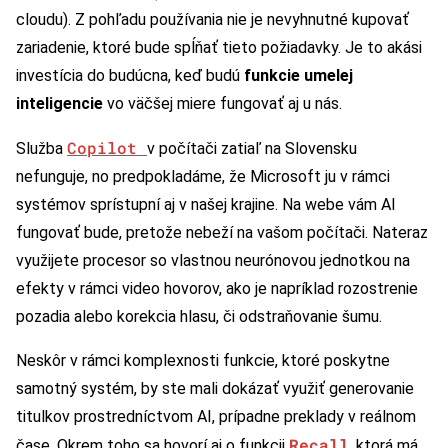
cloudu). Z pohľadu používania nie je nevyhnutné kupovať
zariadenie, ktoré bude spĺňať tieto požiadavky. Je to akási
investícia do budúcna, keď budú
funkcie umelej
inteligencie
vo väčšej miere fungovať aj u nás.
Copilot
Služba
v počítači zatiaľ na Slovensku
nefunguje, no predpokladáme, že Microsoft ju v rámci
systémov sprístupní aj v našej krajine. Na webe vám AI
fungovať bude, pretože nebeží na vašom počítači. Nateraz
využijete procesor so vlastnou neurónovou jednotkou na
efekty v rámci video hovorov, ako je napríklad rozostrenie
pozadia alebo korekcia hlasu, či odstraňovanie šumu.
Neskôr v rámci komplexnosti funkcie, ktoré poskytne
samotný systém, by ste mali dokázať využiť generovanie
titulkov prostredníctvom AI, prípadne preklady v reálnom
Recall
čase. Okrem toho sa hovorí aj o funkcii
, ktorá má