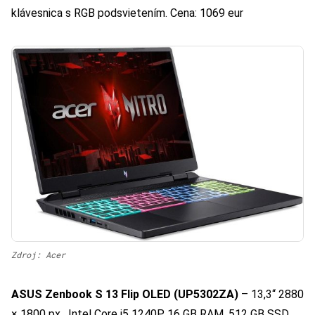
klávesnica s RGB podsvietením. Cena: 1069 eur
Zdroj: Acer
ASUS Zenbook S 13 Flip OLED (UP5302ZA)
– 13,3“ 2880
× 1800 px , Intel Core i5 1240P, 16 GB RAM, 512 GB SSD.