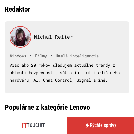
Redaktor
Michal Reiter
•
•
Windows
Filmy
Umelá inteligencia
Viac ako 20 rokov sledujem aktuálne trendy z
oblasti bezpečnosti, súkromia, multimediálneho
hardvéru, AI, Chat Control, Signal a iné.
Populárne z kategórie Lenovo
TOUCHIT
Rýchle správy
8. augusta 2026
•
3m
Lenovo prináša do notebookov displej z iPad Pro.