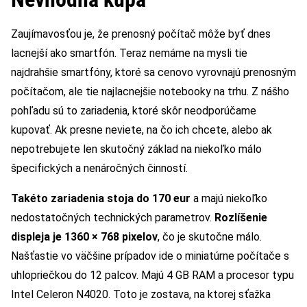
Zaujímavosťou je, že prenosný počítač môže byť dnes
lacnejší ako smartfón. Teraz nemáme na mysli tie
najdrahšie smartfóny, ktoré sa cenovo vyrovnajú prenosným
počítačom, ale tie najlacnejšie notebooky na trhu. Z nášho
pohľadu sú to zariadenia, ktoré skôr neodporúčame
kupovať. Ak presne neviete, na čo ich chcete, alebo ak
nepotrebujete len skutočný základ na niekoľko málo
špecifických a nenáročných činností.
Takéto zariadenia stoja do 170 eur
a majú niekoľko
nedostatočných technických parametrov.
Rozlíšenie
displeja je 1360 × 768 pixelov
, čo je skutočne málo.
Našťastie vo väčšine prípadov ide o miniatúrne počítače s
uhlopriečkou do 12 palcov. Majú 4 GB RAM a procesor typu
Intel Celeron N4020. Toto je zostava, na ktorej sťažka